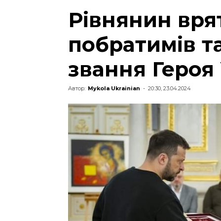
Рівнянин вря
побратимів т
звання Героя
Автор:
Mykola Ukrainian
-
20:30, 23.04.2024