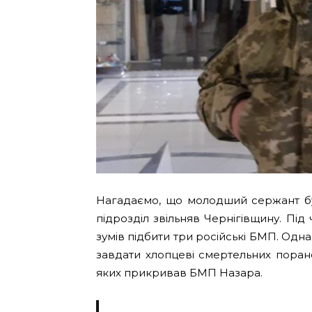
Нагадаємо, що молодший сержант бу
підрозділ звільняв Чернігівщину. Пі
зумів підбити три російські БМП. Одн
завдати хлопцеві смертельних поран
яких прикривав БМП Назара.