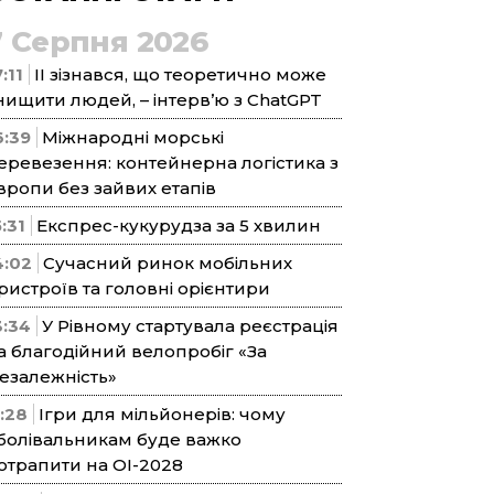
7 Серпня 2026
:11
ІІ зізнався, що теоретично може
нищити людей, – інтерв’ю з ChatGPT
6:39
Міжнародні морські
еревезення: контейнерна логістика з
вропи без зайвих етапів
5:31
Експрес-кукурудза за 5 хвилин
4:02
Сучасний ринок мобільних
ристроїв та головні орієнтири
3:34
У Рівному стартувала реєстрація
а благодійний велопробіг «За
езалежність»
1:28
Ігри для мільйонерів: чому
болівальникам буде важко
отрапити на ОІ-2028