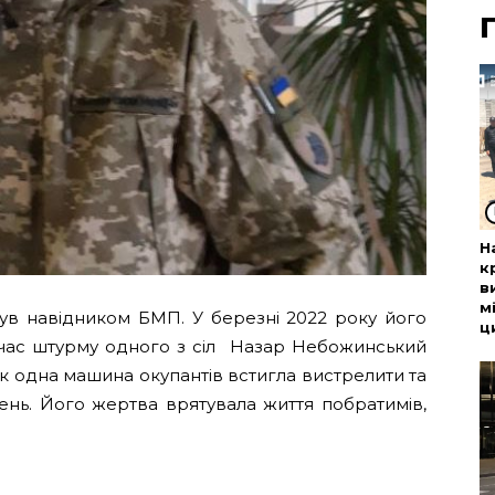
Н
к
в
м
в навідником БМП. У березні 2022 року його
ц
д час штурму одного з сіл Назар Небожинський
ак одна машина окупантів встигла вистрелити та
ень. Його жертва врятувала життя побратимів,