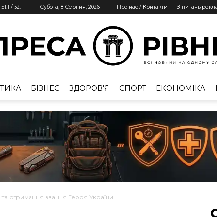
51.1
/
52.1
Субота, 8 Серпня, 2026
Про нас / Контакти
З питань рекл
ТИКА
БІЗНЕС
ЗДОРОВ'Я
СПОРТ
ЕКОНОМІКА
Преса
Рівне
 та отримання звання Героя України