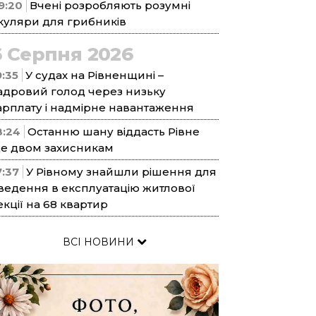
9:20
Вчені розробляють розумні
куляри для грибників
6 Серпня 2026
9:35
У судах на Рівненщині –
адровий голод через низьку
арплату і надмірне навантаження
8:24
Останню шану віддасть Рівне
е двом захисникам
7:37
У Рівному знайшли рішення для
ведення в експлуатацію житлової
екції на 68 квартир
ВСІ НОВИНИ