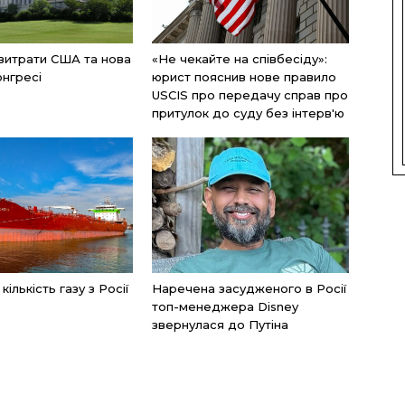
 витрати США та нова
«Не чекайте на співбесіду»:
онгресі
юрист пояснив нове правило
USCIS про передачу справ про
притулок до суду без інтерв'ю
ількість газу з Росії
Наречена засудженого в Росії
топ-менеджера Disney
звернулася до Путіна