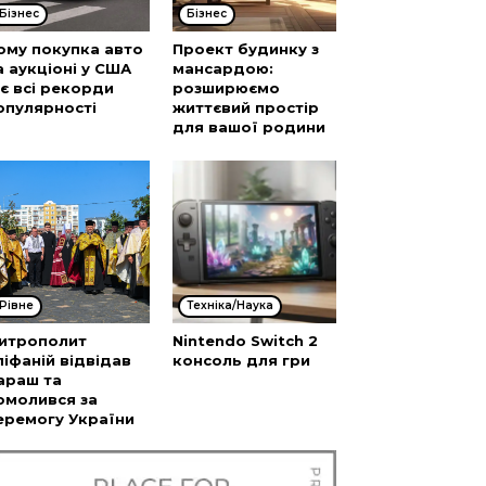
Бізнес
Бізнес
ому покупка авто
Проект будинку з
а аукціоні у США
мансардою:
’є всі рекорди
розширюємо
опулярності
життєвий простір
для вашої родини
Рівне
Техніка/Наука
итрополит
Nintendo Switch 2
піфаній відвідав
консоль для гри
араш та
омолився за
еремогу України