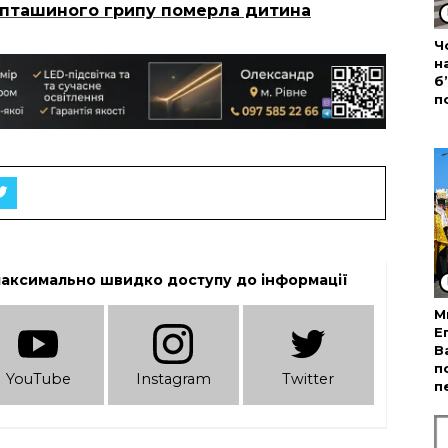
 пташиного грипу померла дитина
Ч
н
б
п
максимально швидко доступу до інформації
М
Е
В
п
YouTube
Instagram
Twitter
п