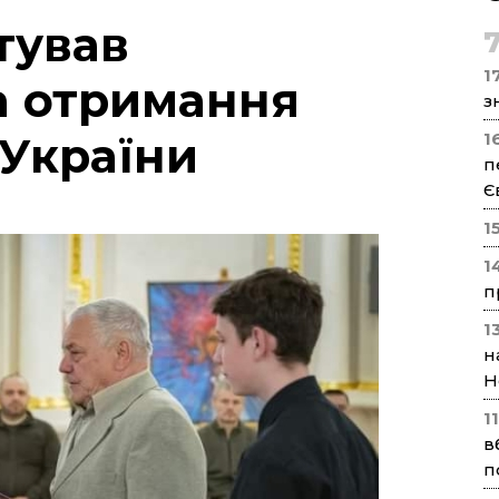
тував
17
а отримання
з
 України
1
п
Є
1
1
п
1
н
Н
1
в
п