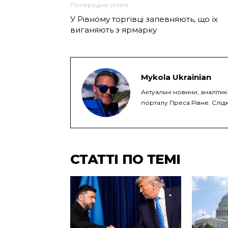
Попередня стаття
У Рівному торгівці запевняють, що їх
виганяють з ярмарку
Mykola Ukrainian
Актуальні новини, аналіти
порталу Преса Рівне. Слідк
СТАТТІ ПО ТЕМІ