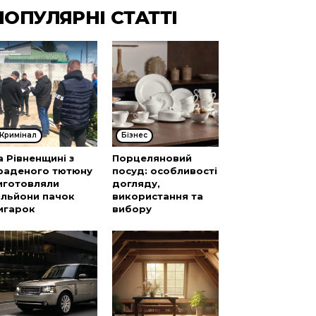
ПОПУЛЯРНІ СТАТТІ
Кримінал
Бізнес
а Рівненщині з
Порцеляновий
раденого тютюну
посуд: особливості
иготовляли
догляду,
ільйони пачок
використання та
игарок
вибору