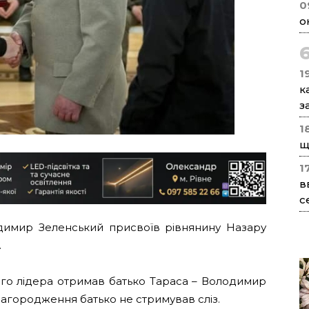
0
о
1
к
з
1
щ
1
в
с
димир Зеленський присвоїв рівнянину Назару
.
ого лідера отримав батько Тараса – Володимир
нагородження батько не стримував сліз.