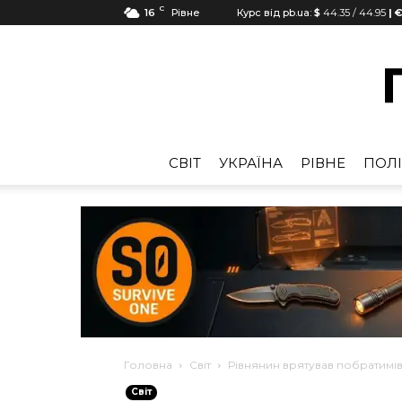
C
16
Рівне
Курс від pb.ua:
$
44.35
/
44.95
| €
CВІТ
УКРАЇНА
РІВНЕ
ПОЛІ
Головна
Cвіт
Рівнянин врятував побратимів
Cвіт