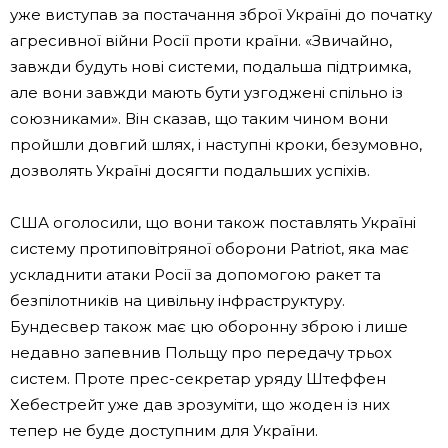
уже виступав за постачання зброї Україні до початку
агресивної війни Росії проти країни. «Звичайно,
завжди будуть нові системи, подальша підтримка,
але вони завжди мають бути узгоджені спільно із
союзниками». Він сказав, що таким чином вони
пройшли довгий шлях, і наступні кроки, безумовно,
дозволять Україні досягти подальших успіхів.
США оголосили, що вони також поставлять Україні
систему протиповітряної оборони Patriot, яка має
ускладнити атаки Росії за допомогою ракет та
безпілотників на цивільну інфраструктуру.
Бундесвер також має цю оборонну зброю і лише
недавно запевнив Польщу про передачу трьох
систем. Проте прес-секретар уряду Штеффен
Хебестрейт уже дав зрозуміти, що жоден із них
тепер не буде доступним для України.