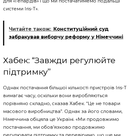
для «Гепардів» і що ми постачатимемо подальші
системи Iris-T».
Читайте також:
Конституційний суд
забракував виборчу реформу у Німеччині
Хабек: “Завжди регулюйте
підтримку”
Однак постачання більшої кількості пристроїв Iris-T
вимагає часу, оскільки вони виробляються
порівняно складно, сказав Хабек. “Це не товари
масового виробництва”. Однак за його словами,
Німеччина обіцяла це Україні. «Ми продовжимо
постачання, ми обов’язково продовжимо
регулювати підтримку та перевіримо, що ще ми