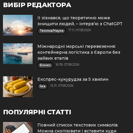
ВИБІР РЕДАКТОРА
ІІ зізнався, що теоретично може
знищити людей, – інтерв’ю з ChatGPT
17:11, 07.08.2026
Техніка/Наука
Міжнародні морські перевезення:
контейнерна логістика з Європи без
зайвих етапів
16:39, 07.08.2026
Бізнес
Експрес-кукурудза за 5 хвилин
15:31, 07.08.2026
Їжа
ПОПУЛЯРНІ СТАТТІ
Повний список текстових символів.
Можна скопіювати і вставити куди