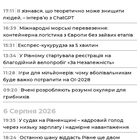
17:11
ІІ зізнався, що теоретично може знищити
людей, – інтерв’ю з ChatGPT
16:39
Міжнародні морські перевезення:
контейнерна логістика з Європи без зайвих етапів
15:31
Експрес-кукурудза за 5 хвилин
13:34
У Рівному стартувала реєстрація на
благодійний велопробіг «За Незалежність»
11:28
Ігри для мільйонерів: чому вболівальникам
буде важко потрапити на ОІ-2028
09:20
Вчені розробляють розумні окуляри для
грибників
6 Серпня 2026
19:35
У судах на Рівненщині – кадровий голод
через низьку зарплату і надмірне навантаження
18:24
Останню шану віддасть Рівне ще двом