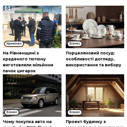
Кримінал
Бізнес
На Рівненщині з
Порцеляновий посуд:
краденого тютюну
особливості догляду,
виготовляли мільйони
використання та вибору
пачок цигарок
Бізнес
Бізнес
Чому покупка авто на
Проект будинку з