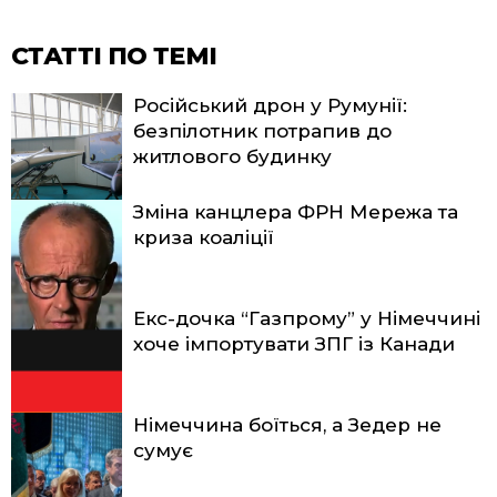
СТАТТІ ПО ТЕМІ
Російський дрон у Румунії:
безпілотник потрапив до
житлового будинку
Зміна канцлера ФРН Мережа та
криза коаліції
Екс-дочка “Газпрому” у Німеччині
хоче імпортувати ЗПГ із Канади
Німеччина боїться, а Зедер не
сумує