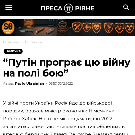
Головна
Політика
Політика
“Путін програє цю війну
на полі бою”
Автор:
Pavlo Ukrainian
-
08:57, 30.12.2022
У війні проти України Росія йде до військової
поразки, вважає міністр економіки Німеччини
Роберт Хабек. Ніхто не міг подумати, що 2022
закінчиться саме так», – сказав політик «Зелених» в
інтерв’ю берлінській газеті Deutsche Presse-Agentur.