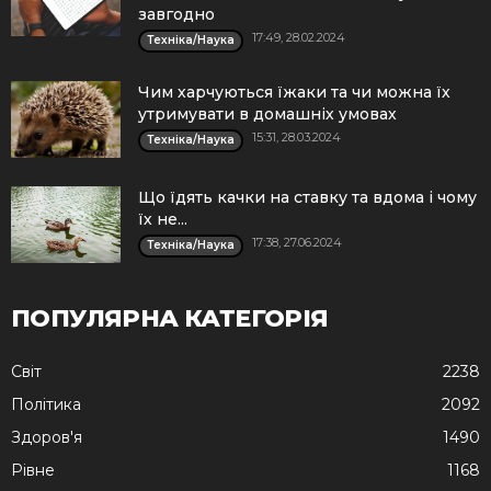
завгодно
17:49, 28.02.2024
Техніка/Наука
Чим харчуються їжаки та чи можна їх
утримувати в домашніх умовах
15:31, 28.03.2024
Техніка/Наука
Що їдять качки на ставку та вдома і чому
їх не...
17:38, 27.06.2024
Техніка/Наука
ПОПУЛЯРНА КАТЕГОРІЯ
Cвіт
2238
Політика
2092
Здоров'я
1490
Рівне
1168