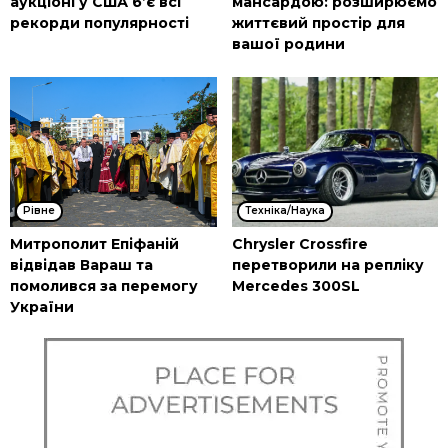
аукціоні у США б’є всі
мансардою: розширюємо
рекорди популярності
життєвий простір для
вашої родини
Рівне
Техніка/Наука
Митрополит Епіфаній
Chrysler Crossfire
відвідав Вараш та
перетворили на репліку
помолився за перемогу
Mercedes 300SL
України