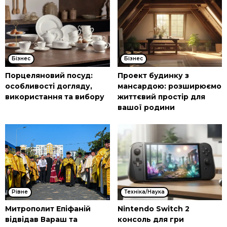
Бізнес
Бізнес
Порцеляновий посуд:
Проект будинку з
особливості догляду,
мансардою: розширюємо
використання та вибору
життєвий простір для
вашої родини
Рівне
Техніка/Наука
Митрополит Епіфаній
Nintendo Switch 2
відвідав Вараш та
консоль для гри