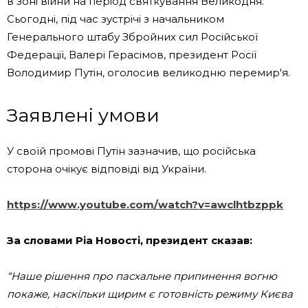
в зоні війни на період святкування Великодня.
Сьогодні, під час зустрічі з начальником
Генерального штабу Збройних сил Російської
Федерації, Валері Герасімов, президент Росії
Володимир Путін, оголосив великодню перемир'я.
Заявлені умови
У своїй промові Путін зазначив, що російська
сторона очікує відповіді від України.
https://www.youtube.com/watch?v=awclhtbzppk
За словами Ріа Новості, президент сказав:
“Наше рішення про пасхальне припинення вогню
покаже, наскільки щирим є готовність режиму Києва