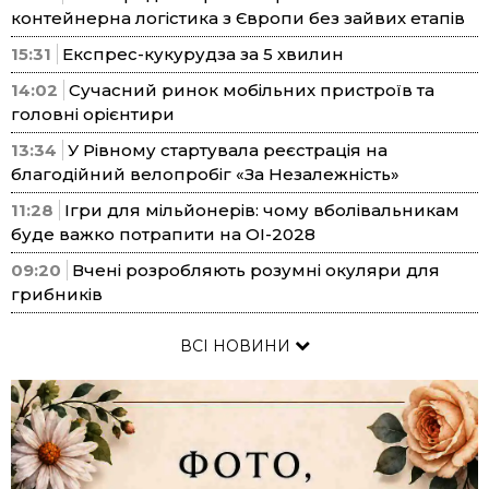
контейнерна логістика з Європи без зайвих етапів
15:31
Експрес-кукурудза за 5 хвилин
14:02
Сучасний ринок мобільних пристроїв та
головні орієнтири
13:34
У Рівному стартувала реєстрація на
благодійний велопробіг «За Незалежність»
11:28
Ігри для мільйонерів: чому вболівальникам
буде важко потрапити на ОІ-2028
09:20
Вчені розробляють розумні окуляри для
грибників
ВСІ НОВИНИ