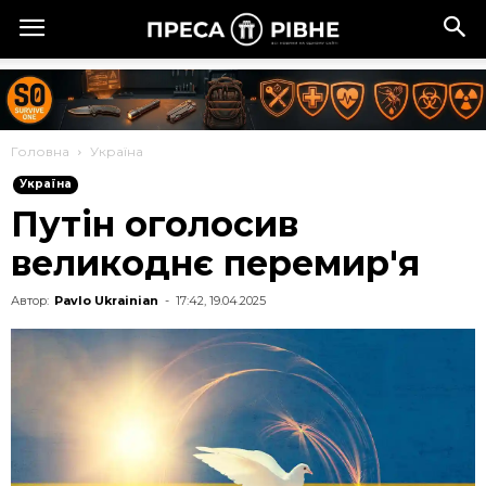
Головна
Україна
Україна
Путін оголосив
великоднє перемир'я
Автор:
Pavlo Ukrainian
-
17:42, 19.04.2025