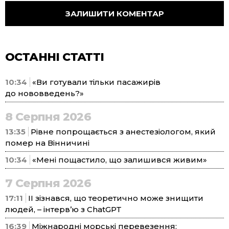
ОСТАННІ СТАТТІ
10:34
«Ви готували тільки пасажирів
до нововведень?»
8 Серпня 2026
13:35
Рівне попрощається з анестезіологом, який
помер на Вінничині
10:34
«Мені пощастило, що залишився живим»
7 Серпня 2026
17:11
ІІ зізнався, що теоретично може знищити
людей, – інтерв’ю з ChatGPT
16:39
Міжнародні морські перевезення: