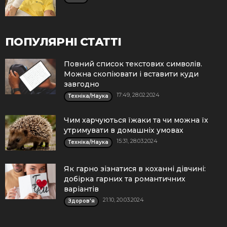
ПОПУЛЯРНІ СТАТТІ
Повний список текстових символів.
Можна скопіювати і вставити куди
завгодно
17:49, 28.02.2024
Техніка/Наука
Чим харчуються їжаки та чи можна їх
утримувати в домашніх умовах
15:31, 28.03.2024
Техніка/Наука
Як гарно зізнатися в коханні дівчині:
добірка гарних та романтичних
варіантів
21:10, 20.03.2024
Здоров'я