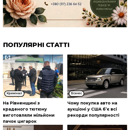
ПОПУЛЯРНІ СТАТТІ
Кримінал
Бізнес
На Рівненщині з
Чому покупка авто на
краденого тютюну
аукціоні у США б’є всі
виготовляли мільйони
рекорди популярності
пачок цигарок