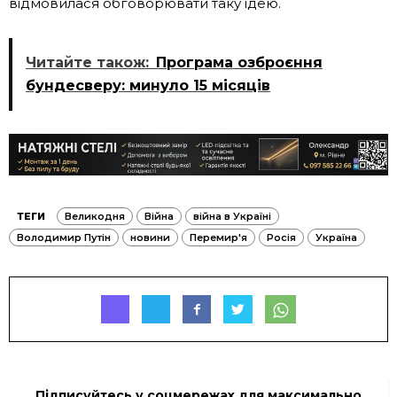
відмовилася обговорювати таку ідею.
Читайте також:
Програма озброєння
бундесверу: минуло 15 місяців
ТЕГИ
Великодня
Війна
війна в Україні
Володимир Путін
новини
Перемир'я
Росія
Україна
Підписуйтесь у соцмережах для максимально