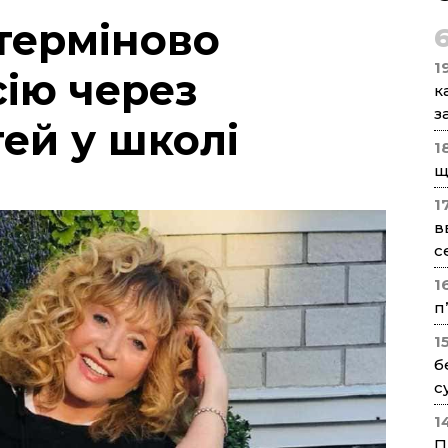
терміново
1
ію через
к
з
тей у школі
1
щ
1
в
с
1
п
1
б
с
1
П