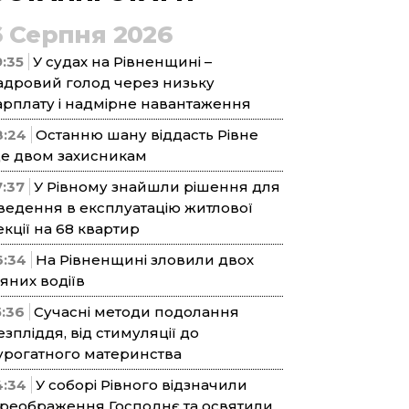
6 Серпня 2026
9:35
У судах на Рівненщині –
адровий голод через низьку
арплату і надмірне навантаження
8:24
Останню шану віддасть Рівне
е двом захисникам
7:37
У Рівному знайшли рішення для
ведення в експлуатацію житлової
екції на 68 квартир
6:34
На Рівненщині зловили двох
’яних водіїв
5:36
Сучасні методи подолання
езпліддя, від стимуляції до
урогатного материнства
4:34
У соборі Рівного відзначили
реображення Господнє та освятили