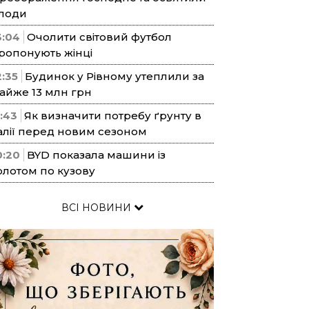
лоди
3:04
Очолити світовий футбол
ропонують жінці
2:35
Будинок у Рівному утеплили за
айже 13 млн грн
1:43
Як визначити потребу ґрунту в
алії перед новим сезоном
0:20
BYD показала машини із
олотом по кузову
ВСІ НОВИНИ