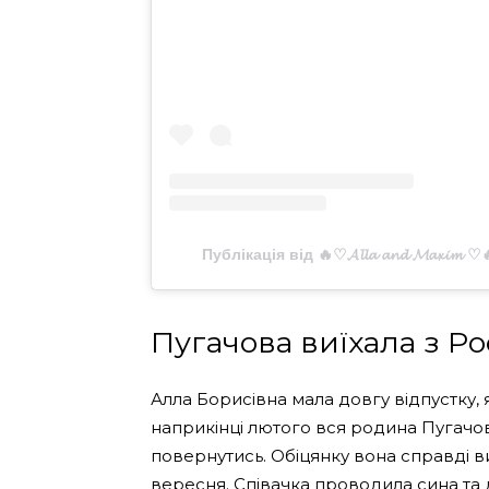
Публікація від 🔥♡𝓐𝓵𝓵𝓪 𝓪𝓷𝓭 𝓜𝓪𝔁𝓲
Пугачова виїхала з Ро
Алла Борисівна мала довгу відпустку, як
наприкінці лютого вся родина Пугачо
повернутись. Обіцянку вона справді 
вересня. Співачка проводила сина та до