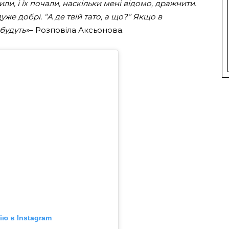
и, і їх почали, наскільки мені відомо, дражнити.
уже добрі. “А де твій тато, а що?” Якщо в
 будуть»
– Розповіла Аксьонова.
ю в Instagram