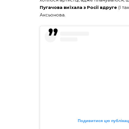
Пугачова виїхала з Росії вдруге
(І та
Аксьонова.
Подивитися цю публікаці