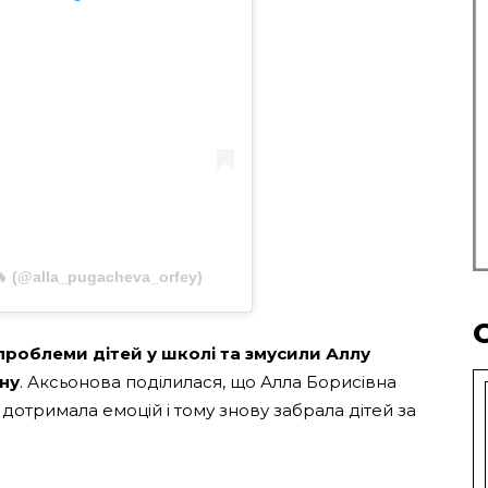
𝓶 ♡🔥 (@alla_pugacheva_orfey)
проблеми дітей у школі та змусили Аллу
ну
. Аксьонова поділилася, що Алла Борисівна
дотримала емоцій і тому знову забрала дітей за