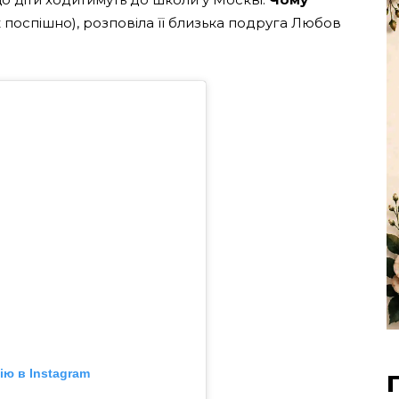
к поспішно), розповіла її близька подруга Любов
ю в Instagram