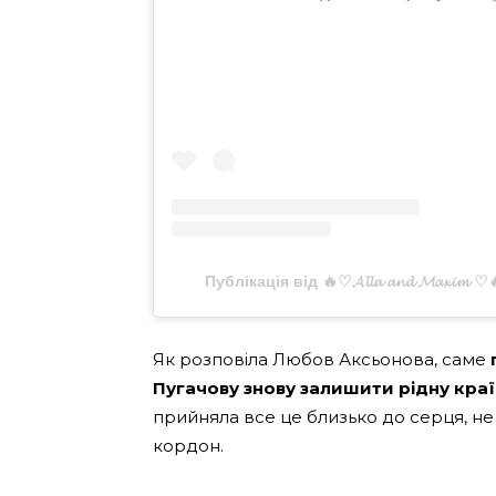
Публікація від 🔥♡𝓐𝓵𝓵𝓪 𝓪𝓷𝓭 𝓜𝓪𝔁𝓲
Як розповіла Любов Аксьонова, саме
Пугачову знову залишити рідну краї
прийняла все це близько до серця, не 
кордон.