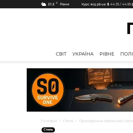
C
21.2
Рівне
Курс від pb.ua:
$
44.35
/
44.95
CВІТ
УКРАЇНА
РІВНЕ
ПОЛІ
Головна
Стиль
Примадонна терміново залиш
Стиль