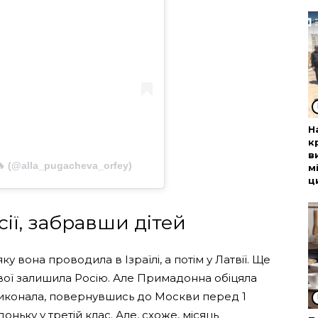
Н
к
в
𝓶 ♡🔥 (@alla_pugacheva_orfey)
м
ц
сії, забравши дітей
у вона проводила в Ізраїлі, а потім у Латвії. Ще
вої залишила Росію. Але Примадонна обіцяла
виконала, повернувшись до Москви перед 1
ньку у третій клас. Але, схоже, місяць