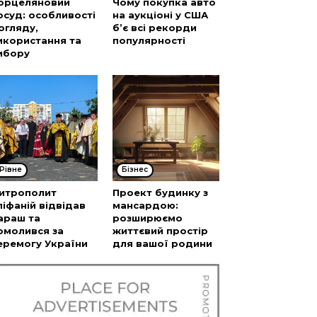
орцеляновий
Чому покупка авто
осуд: особливості
на аукціоні у США
огляду,
б’є всі рекорди
икористання та
популярності
ибору
Рівне
Бізнес
итрополит
Проект будинку з
піфаній відвідав
мансардою:
араш та
розширюємо
омолився за
життєвий простір
еремогу України
для вашої родини