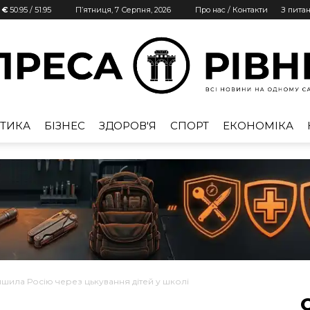
| €
50.95
/
51.95
П’ятниця, 7 Серпня, 2026
Про нас / Контакти
З пита
ТИКА
БІЗНЕС
ЗДОРОВ'Я
СПОРТ
ЕКОНОМІКА
Преса
Рівне
ила Росію через цькування дітей у школі