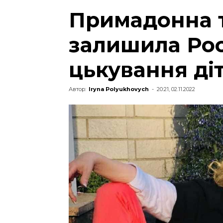
Примадонна 
залишила Рос
цькування ді
Автор:
Iryna Polyukhovych
-
20:21, 02.11.2022