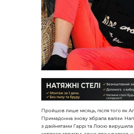
Пройшов лише місяць, після того як Ал
Примадонна знову зібрала валізи. Нап
з двійнятами Гаррі та Лізою вирушила 
хотілося артистці, адже планувалося, 