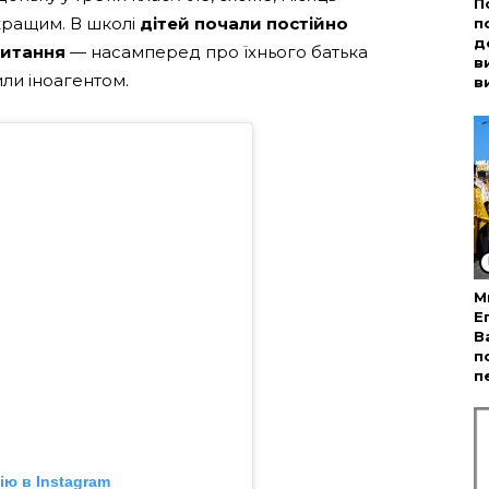
П
йкращим. В школі
дітей почали постійно
п
д
 питання
— насамперед про їхнього батька
в
или іноагентом.
в
М
Е
В
п
п
ю в Instagram