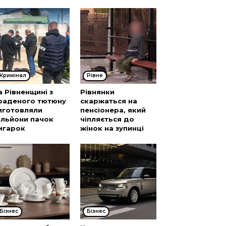
Кримінал
Рівне
а Рівненщині з
Рівнянки
раденого тютюну
скаржаться на
иготовляли
пенсіонера, який
ільйони пачок
чіпляється до
игарок
жінок на зупинці
Бізнес
Бізнес