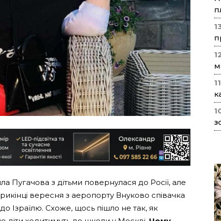
п
1
п
1
м
1
к
1
з
ла Пугачова з дітьми повернулася до Росії, але
рикінці вересня з аеропорту Внуково співачка
до Ізраїлю. Схоже, щось пішло не так, як
що діти ходитимуть до школи у Москві.
Чому