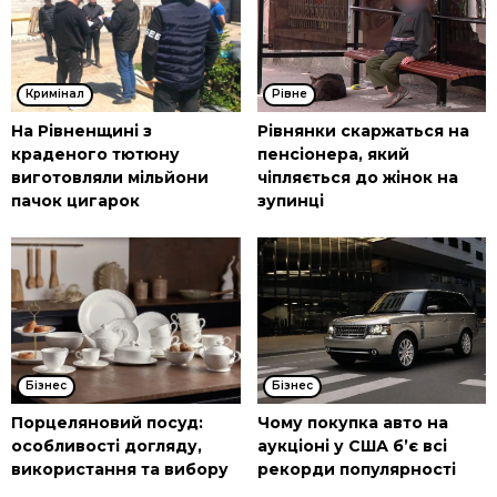
Кримінал
Рівне
На Рівненщині з
Рівнянки скаржаться на
краденого тютюну
пенсіонера, який
виготовляли мільйони
чіпляється до жінок на
пачок цигарок
зупинці
Бізнес
Бізнес
Порцеляновий посуд:
Чому покупка авто на
особливості догляду,
аукціоні у США б’є всі
використання та вибору
рекорди популярності