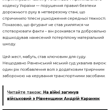
кодексу України — порушення правил безпеки
дорожнього руху в нетверезому стані, що
спричинило тілесні ушкодження середньої тяжкості.
Показово, що фігурант не став ухилятися чи
спотворювати факти – він розкаявся та добровільно
відшкодував нанесений потерпілому матеріальний
шкоду.
Цей жест, мабуть, став ключовим для суду.
Нещодавно Рівненський міський суд ухвалив вирок:
один рік позбавлення волі з додатковим трирічним
забороною на керування транспортними засобами.
Читайте також:
На війні загинув
військовий з Рівненщини Андрій Каранюк