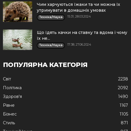
Чим харчуються їжаки та чи можна їх
утримувати в домашніх умовах
15:31, 28.03.2024
Техніка/Наука
Що їдять качки на ставку та вдома і чому
їх не...
17:38, 27.06.2024
Техніка/Наука
ПОПУЛЯРНА КАТЕГОРІЯ
Cвіт
2238
Політика
2092
Здоров'я
1490
Рівне
1167
Бізнес
1105
Стиль
871