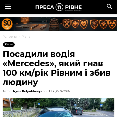
Головна
Рівне
Рівне
Посадили водія
«Mercedes», який гнав
100 км/рік Рівним і збив
людину
Автор:
Iryna Polyukhovych
-
18:36, 02.07.2026