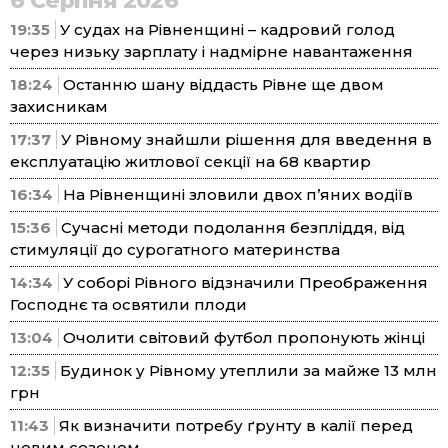
6 Серпня 2026
19:35
У судах на Рівненщині – кадровий голод
через низьку зарплату і надмірне навантаження
18:24
Останню шану віддасть Рівне ще двом
захисникам
17:37
У Рівному знайшли рішення для введення в
експлуатацію житлової секції на 68 квартир
16:34
На Рівненщині зловили двох п’яних водіїв
15:36
Сучасні методи подолання безпліддя, від
стимуляції до сурогатного материнства
14:34
У соборі Рівного відзначили Преображення
Господнє та освятили плоди
13:04
Очолити світовий футбол пропонують жінці
12:35
Будинок у Рівному утеплили за майже 13 млн
грн
11:43
Як визначити потребу ґрунту в калії перед
новим сезоном