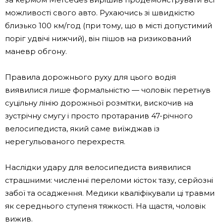
можливості свого авто. Рухаючись зі швидкістю
близько 100 км/год (при тому, що в місті допустимий
поріг удвічі нижчий), він пішов на ризикований
маневр обгону.
Правила дорожнього руху для цього водія
виявилися лише формальністю — чоловік перетнув
суцільну лінію дорожньої розмітки, вискочив на
зустрічну смугу і просто протаранив 47-річного
велосипедиста, який саме виїжджав із
нерегульованого перехрестя.
Наслідки удару для велосипедиста виявилися
страшними: численні переломи кісток тазу, серйозні
забої та осадження. Медики кваліфікували ці травми
як середнього ступеня тяжкості. На щастя, чоловік
вижив.