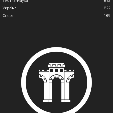
Техніка/Наука
863
Україна
822
Спорт
489