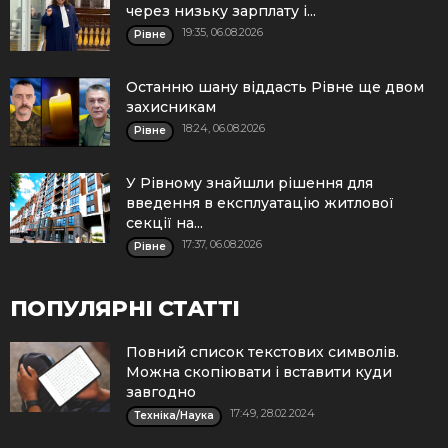
через низьку зарплату і...
19:35, 06.08.2026
Рівне
Останню шану віддасть Рівне ще двом
захисникам
18:24, 06.08.2026
Рівне
У Рівному знайшли рішення для
введення в експлуатацію житлової
секції на...
17:37, 06.08.2026
Рівне
ПОПУЛЯРНІ СТАТТІ
Повний список текстових символів.
Можна скопіювати і вставити куди
завгодно
17:49, 28.02.2024
Техніка/Наука