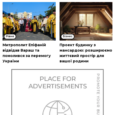
Рівне
Бізнес
Митрополит Епіфаній
Проект будинку з
відвідав Вараш та
мансардою: розширюємо
помолився за перемогу
життєвий простір для
України
вашої родини