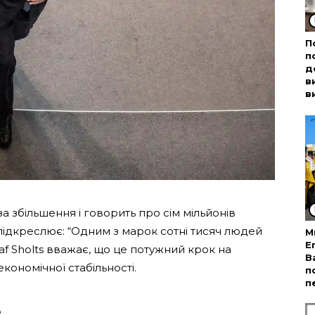
П
п
д
в
в
 збільшення і говорить про сім мільйонів
 підкреслює: “Одним з марок сотні тисяч людей
М
Е
af Sholts вважає, що це потужний крок на
В
кономічної стабільності.
п
п
е