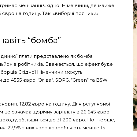
отримає мешканці Східної Німеччини, де майже
 євро на годину. Такі «виборчі пряники»
навіть “бомба”
годинної плати представлено як бомба.
льйонів робітників. Вважається, що ефект буде
виборців Східної Німеччини можуть
до 4555 євро. “Зліва”, SDPG, “Green” та BSW
ановить 12,82 євро на годину. Для регулярної
 це означає щорічну зарплату в 26 645 євро.
ходу, збільшиться до 31 200 євро. По -перше,
ня: 27,9% з них наразі заробляють менше 15