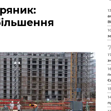
ряник:
1
а
більшення
В
1
з
17
з
1
п
Є
1
1
п