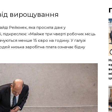
 від вирощування
айді Рейхінек, яка просила дані у
, підкреслює: «Майже три чверті робочих місць
чуються менше 15 євро на годину. У галузі
юдей низька заробітна плата означає бідну
Н
к
в
м
ц