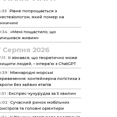
3:35
Рівне попрощається з
нестезіологом, який помер на
інничині
0:34
«Мені пощастило, що
алишився живим»
7 Серпня 2026
:11
ІІ зізнався, що теоретично може
нищити людей, – інтерв’ю з ChatGPT
6:39
Міжнародні морські
еревезення: контейнерна логістика з
вропи без зайвих етапів
5:31
Експрес-кукурудза за 5 хвилин
4:02
Сучасний ринок мобільних
ристроїв та головні орієнтири