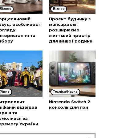
Бізнес
Бізнес
орцеляновий
Проект будинку з
осуд: особливості
мансардою:
огляду,
розширюємо
икористання та
життєвий простір
ибору
для вашої родини
Рівне
Техніка/Наука
итрополит
Nintendo Switch 2
піфаній відвідав
консоль для гри
араш та
омолився за
еремогу України