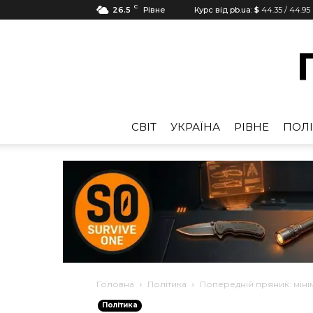
C
26.5
Рівне
Курс від pb.ua:
$
44.35
/
44.95
CВІТ
УКРАЇНА
РІВНЕ
ПОЛІ
Головна
Політика
Попередній пряник: міні
Політика