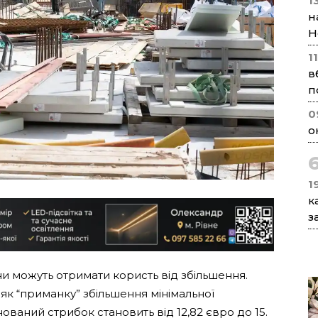
1
н
Н
1
в
п
0
о
1
к
з
и можуть отримати користь від збільшення.
як “приманку” збільшення мінімальної
ований стрибок становить від 12,82 євро до 15.