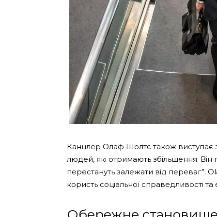
Канцлер Олаф Шолтс також виступає за
людей, які отримають збільшення. Він
перестануть залежати від переваг”. Ol
користь соціальної справедливості та е
Обережне становищ