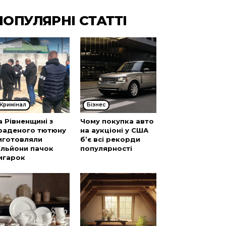
ПОПУЛЯРНІ СТАТТІ
Кримінал
Бізнес
а Рівненщині з
Чому покупка авто
раденого тютюну
на аукціоні у США
иготовляли
б’є всі рекорди
ільйони пачок
популярності
игарок