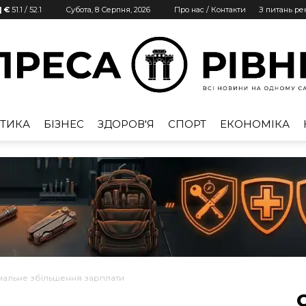
| €
51.1
/
52.1
Субота, 8 Серпня, 2026
Про нас / Контакти
З питань р
ТИКА
БІЗНЕС
ЗДОРОВ'Я
СПОРТ
ЕКОНОМІКА
Преса
Рівне
мальне збільшення зарплати