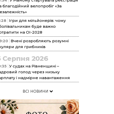
3:34
У Рівному стартувала реєстрація
а благодійний велопробіг «За
езалежність»
1:28
Ігри для мільйонерів: чому
болівальникам буде важко
отрапити на ОІ-2028
9:20
Вчені розробляють розумні
куляри для грибників
6 Серпня 2026
9:35
У судах на Рівненщині –
адровий голод через низьку
арплату і надмірне навантаження
ВСІ НОВИНИ