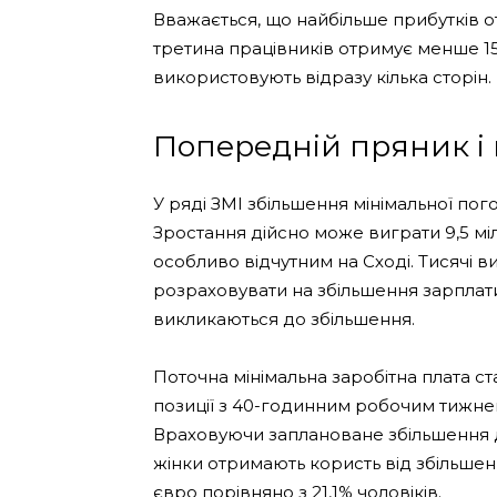
Вважається, що найбільше прибутків 
третина працівників отримує менше 15
використовують відразу кілька сторін.
Попередній пряник і 
У ряді ЗМІ збільшення мінімальної по
Зростання дійсно може виграти 9,5 мі
особливо відчутним на Сході. Тисячі 
розраховувати на збільшення зарплати 
викликаються до збільшення.
Поточна мінімальна заробітна плата ст
позиції з 40-годинним робочим тижнем
Враховуючи заплановане збільшення до
жінки отримають користь від збільшен
євро порівняно з 21,1% чоловіків.