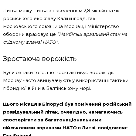
Литва межу Литва з населенням 2,8 мільйона як
російського ексклаву Калінінград, так і
московського союзника Москви, і Міністерство
оборони враховує це
“Найбільш вразливий стан на
східному фланзі НАТО”.
Зростаюча ворожість
Були ознаки того, що Росія активує ворожі дії:
Москву часто звинувачують у використанні тактики
гібридної війни в Балтійському морі.
Цього місяця в Білорусі був помічений російський
розвідувальний літак, очевидно, намагаючись
спостерігати за багатонаціональними
військовими вправами НАТО в Литві, повідомляє
Der Spiegel.