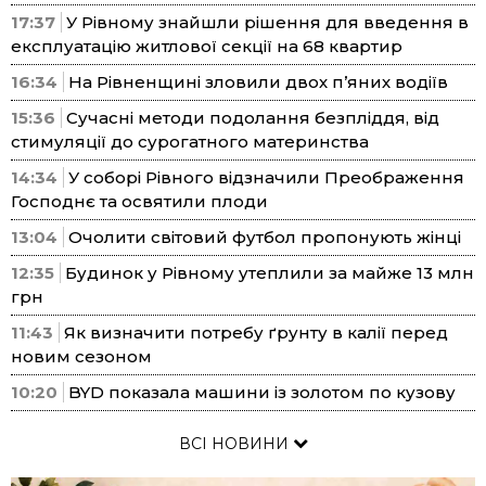
17:37
У Рівному знайшли рішення для введення в
експлуатацію житлової секції на 68 квартир
16:34
На Рівненщині зловили двох п’яних водіїв
15:36
Сучасні методи подолання безпліддя, від
стимуляції до сурогатного материнства
14:34
У соборі Рівного відзначили Преображення
Господнє та освятили плоди
13:04
Очолити світовий футбол пропонують жінці
12:35
Будинок у Рівному утеплили за майже 13 млн
грн
11:43
Як визначити потребу ґрунту в калії перед
новим сезоном
10:20
BYD показала машини із золотом по кузову
ВСІ НОВИНИ