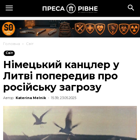
Головна
Cвіт
Cвіт
Німецький канцлер у
Литві попередив про
російську загрозу
Автор:
Katerina Melnik
-
15:39, 23.05.2025