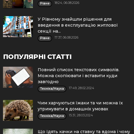
18:24, 06.08.2026
Рівне
У Рівному знайшли рішення для
введення в експлуатацію житлової
секції на...
17:37, 06.08.2026
Рівне
ПОПУЛЯРНІ СТАТТІ
Повний список текстових символів.
Можна скопіювати і вставити куди
завгодно
17:49, 28.02.2024
Техніка/Наука
Чим харчуються їжаки та чи можна їх
утримувати в домашніх умовах
15:31, 28.03.2024
Техніка/Наука
Що їдять качки на ставку та вдома і чому