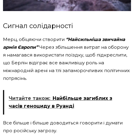
Сигнал солідарності
Мерц, обіцяючи створити
“Найсильніша звичайна
армія Європи”
Через збільшення витрат на оборону
я намагався використати поїздку, щоб підкреслити,
що Берлін відіграє все важливішу роль на
міжнародній арені на тлі запаморочливих політичних
потрясінь.
Читайте також:
Найбільше загиблих з
часів геноциду в Руанді
Все більше і більше доводиться говорити і думати
про російську загрозу.