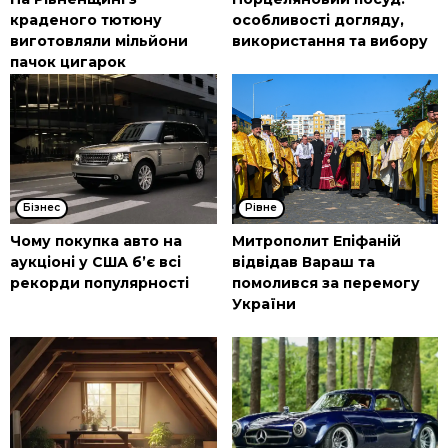
краденого тютюну
особливості догляду,
виготовляли мільйони
використання та вибору
пачок цигарок
Бізнес
Рівне
Чому покупка авто на
Митрополит Епіфаній
аукціоні у США б’є всі
відвідав Вараш та
рекорди популярності
помолився за перемогу
України