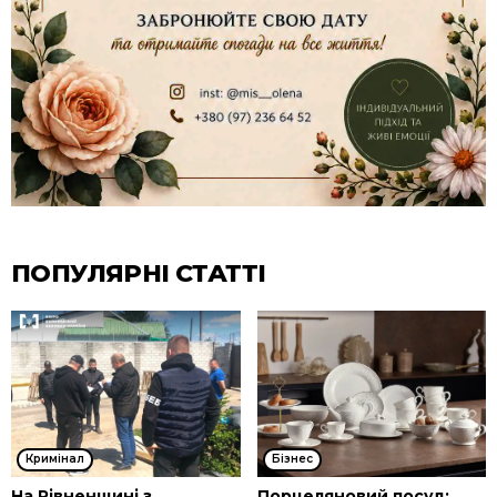
ПОПУЛЯРНІ СТАТТІ
Кримінал
Бізнес
На Рівненщині з
Порцеляновий посуд: