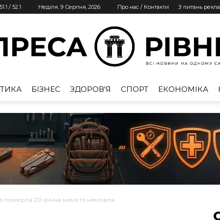
51.1
/
52.1
Неділя, 9 Серпня, 2026
Про нас / Контакти
З питань рекл
ТИКА
БІЗНЕС
ЗДОРОВ'Я
СПОРТ
ЕКОНОМІКА
Преса
Рівне
ів померла 20-річна мама та немовля