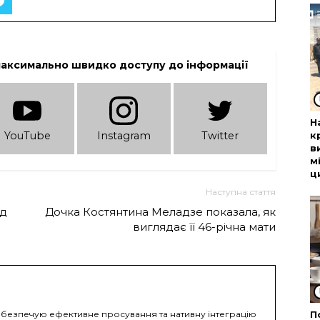
максимально швидко доступу до інформації
Н
к
YouTube
Instagram
Twitter
в
м
ц
Наступна стаття
ад
Дочка Костянтина Меладзе показала, як
виглядає її 46-річна мати
безпечую ефективне просування та нативну інтеграцію
П