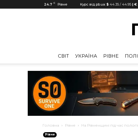
C
24.7
Рівне
Курс від pb.ua:
$
44.35
/
44.95
| €
CВІТ
УКРАЇНА
РІВНЕ
ПОЛІ
Головна
Рівне
На Рівненщині під час полог
Рівне