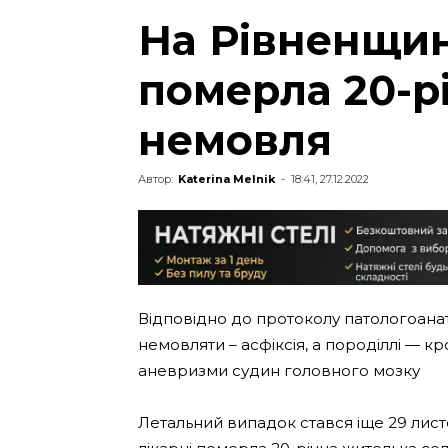
На Рівненщині
померла 20-р
немовля
Автор:
Katerina Melnik
-
18:41, 27.12.2022
Відповідно до протоколу патологоана
немовляти – асфіксія, а породіллі — 
аневризми судин головного мозку
Летальний випадок стався іще 29 листо