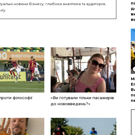
п
туальні новини бізнесу, глибока аналітика та аудиторія,
д
нту.
в
в
М
Е
В
п
проти філософії
«Ви готували тільки пасажирів
п
до нововведень?»