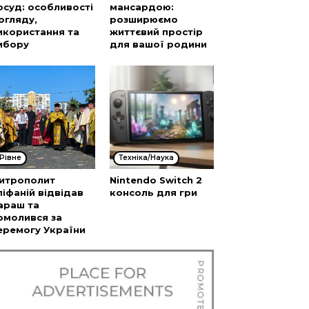
осуд: особливості
мансардою:
огляду,
розширюємо
икористання та
життєвий простір
ибору
для вашої родини
Рівне
Техніка/Наука
итрополит
Nintendo Switch 2
піфаній відвідав
консоль для гри
араш та
омолився за
еремогу України