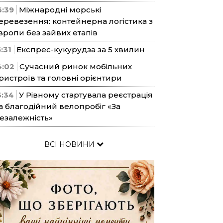
6:39
Міжнародні морські
еревезення: контейнерна логістика з
вропи без зайвих етапів
5:31
Експрес-кукурудза за 5 хвилин
4:02
Сучасний ринок мобільних
ристроїв та головні орієнтири
3:34
У Рівному стартувала реєстрація
а благодійний велопробіг «За
езалежність»
ВСІ НОВИНИ