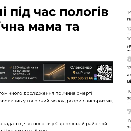
 під час пологів
1
п
ічна мама та
1
1
д
1
а
В
1
томічного дослідження причина смерті
з
крововилив у головний мозок, розрив аневризми,
17
пада: під час пологів у Сарненській районній
з