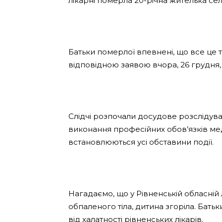
лікарні померла 20-річна жителька села
Батьки померлої впевнені, що все це т
відповідною заявою вчора, 26 грудня, 
Слідчі розпочали досудове розслідуван
виконання професійних обов’язків ме
встановлюються усі обставини події.
Нагадаємо, що у Рівненській обласній
обпаленого тіла, дитина згоріла. Бат
від халатності рівненських лікарів.