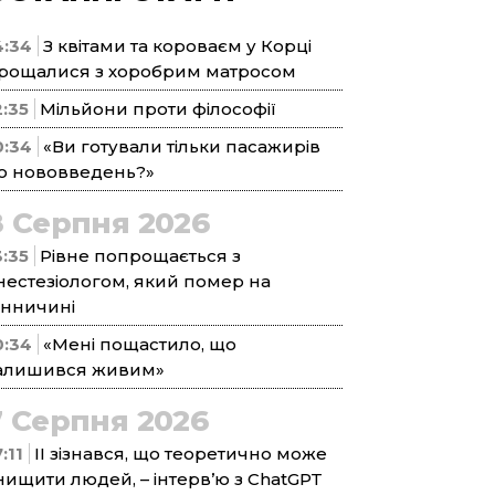
4:34
З квітами та короваєм у Корці
рощалися з хоробрим матросом
2:35
Мільйони проти філософії
0:34
«Ви готували тільки пасажирів
о нововведень?»
8 Серпня 2026
3:35
Рівне попрощається з
нестезіологом, який помер на
інничині
0:34
«Мені пощастило, що
алишився живим»
7 Серпня 2026
:11
ІІ зізнався, що теоретично може
нищити людей, – інтерв’ю з ChatGPT