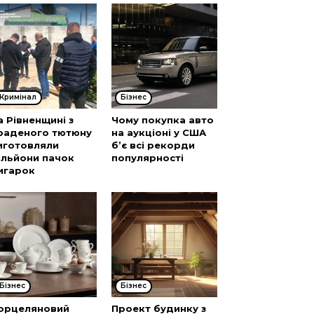
Кримінал
Бізнес
а Рівненщині з
Чому покупка авто
раденого тютюну
на аукціоні у США
иготовляли
б’є всі рекорди
ільйони пачок
популярності
игарок
Бізнес
Бізнес
орцеляновий
Проект будинку з