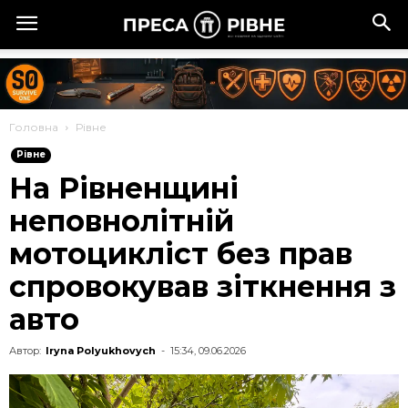
Головна
Рівне
Рівне
На Рівненщині
неповнолітній
мотоцикліст без прав
спровокував зіткнення з
авто
Автор:
Iryna Polyukhovych
-
15:34, 09.06.2026