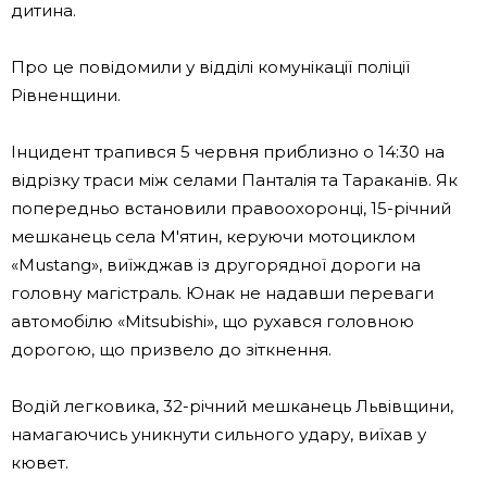
дитина.
Про це повідомили у відділі комунікації поліції
Рівненщини.
Інцидент трапився 5 червня приблизно о 14:30 на
відрізку траси між селами Панталія та Тараканів. Як
попередньо встановили правоохоронці, 15-річний
мешканець села М'ятин, керуючи мотоциклом
«Mustang», виїжджав із другорядної дороги на
головну магістраль. Юнак не надавши переваги
автомобілю «Mitsubishi», що рухався головною
дорогою, що призвело до зіткнення.
Водій легковика, 32-річний мешканець Львівщини,
намагаючись уникнути сильного удару, виїхав у
кювет.