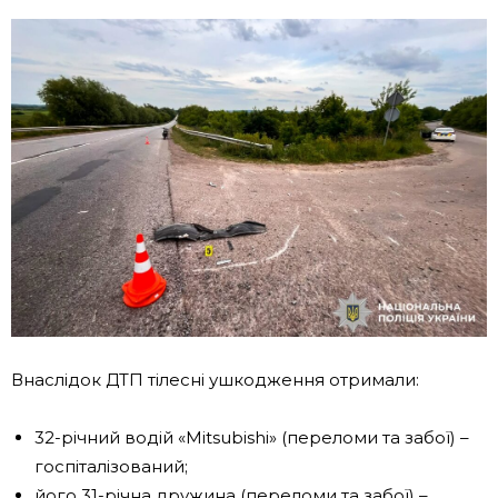
Внаслідок ДТП тілесні ушкодження отримали:
32-річний водій «Mitsubishi» (переломи та забої) –
госпіталізований;
його 31-річна дружина (переломи та забої) –