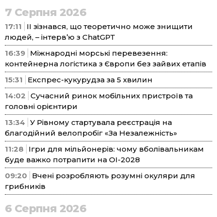
7 Серпня 2026
17:11
ІІ зізнався, що теоретично може знищити
людей, – інтерв’ю з ChatGPT
16:39
Міжнародні морські перевезення:
контейнерна логістика з Європи без зайвих етапів
15:31
Експрес-кукурудза за 5 хвилин
14:02
Сучасний ринок мобільних пристроїв та
головні орієнтири
13:34
У Рівному стартувала реєстрація на
благодійний велопробіг «За Незалежність»
11:28
Ігри для мільйонерів: чому вболівальникам
буде важко потрапити на ОІ-2028
09:20
Вчені розробляють розумні окуляри для
грибників
6 Серпня 2026