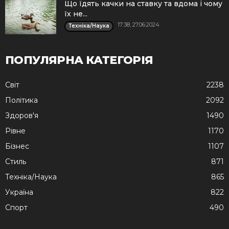
Що їдять качки на ставку та вдома і чому
їх не...
17:38, 27.06.2024
Техніка/Наука
ПОПУЛЯРНА КАТЕГОРІЯ
Cвіт
2238
Політика
2092
Здоров'я
1490
Рівне
1170
Бізнес
1107
Стиль
871
Техніка/Наука
865
Україна
822
Спорт
490