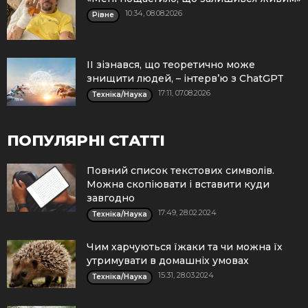
10:34, 08.08.2026
Рівне
ІІ зізнався, що теоретично може
знищити людей, – інтерв’ю з ChatGPT
17:11, 07.08.2026
Техніка/Наука
ПОПУЛЯРНІ СТАТТІ
Повний список текстових символів.
Можна скопіювати і вставити куди
завгодно
17:49, 28.02.2024
Техніка/Наука
Чим харчуються їжаки та чи можна їх
утримувати в домашніх умовах
15:31, 28.03.2024
Техніка/Наука