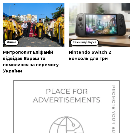
Рівне
Техніка/Наука
Митрополит Епіфаній
Nintendo Switch 2
відвідав Вараш та
консоль для гри
помолився за перемогу
України