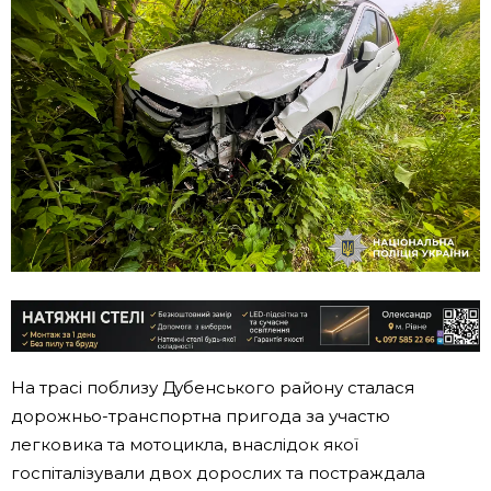
На трасі поблизу Дубенського району сталася
дорожньо-транспортна пригода за участю
легковика та мотоцикла, внаслідок якої
госпіталізували двох дорослих та постраждала