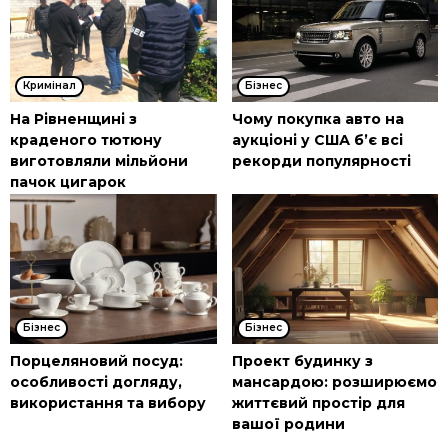
Кримінал
Бізнес
На Рівненщині з
Чому покупка авто на
краденого тютюну
аукціоні у США б’є всі
виготовляли мільйони
рекорди популярності
пачок цигарок
Бізнес
Бізнес
Порцеляновий посуд:
Проект будинку з
особливості догляду,
мансардою: розширюємо
використання та вибору
життєвий простір для
вашої родини