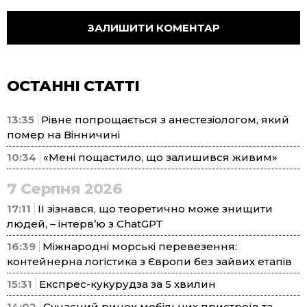
ОСТАННІ СТАТТІ
13:35
Рівне попрощається з анестезіологом, який
помер на Вінничині
10:34
«Мені пощастило, що залишився живим»
7 Серпня 2026
17:11
ІІ зізнався, що теоретично може знищити
людей, – інтерв’ю з ChatGPT
16:39
Міжнародні морські перевезення:
контейнерна логістика з Європи без зайвих етапів
15:31
Експрес-кукурудза за 5 хвилин
14:02
Сучасний ринок мобільних пристроїв та