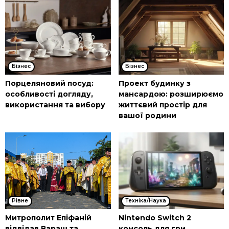
Бізнес
Бізнес
Порцеляновий посуд:
Проект будинку з
особливості догляду,
мансардою: розширюємо
використання та вибору
життєвий простір для
вашої родини
Рівне
Техніка/Наука
Митрополит Епіфаній
Nintendo Switch 2
відвідав Вараш та
консоль для гри