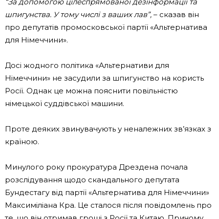
“За допомогою цілеспрямованої дезінформації та
шпигунства. У тому числі з ваших лав”,
– сказав він
про депутатів промосковської партії «Альтернатива
для Німеччини».
Досі жодного політика «Альтернативи для
Німеччини» не засудили за шпигунство на користь
Росії. Однак це можна пояснити повільністю
німецької суддівської машини.
Проте деяких звинувачують у неналежних зв’язках з
країною.
Минулого року прокуратура Дрездена почала
розслідування щодо скандального депутата
Бундестагу від партії «Альтернатива для Німеччини»
Максиміліана Кра. Це сталося після повідомлень про
те, що він отримав гроші з Росії та Китаю. Причому