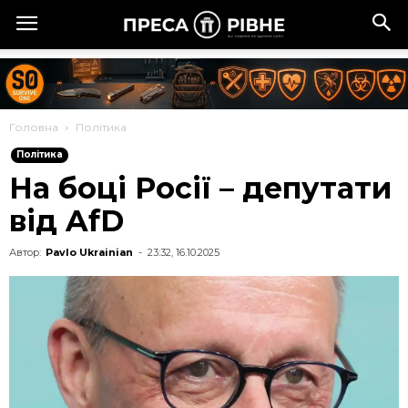
Головна
Політика
Політика
На боці Росії – депутати
від AfD
Автор:
Pavlo Ukrainian
-
23:32, 16.10.2025