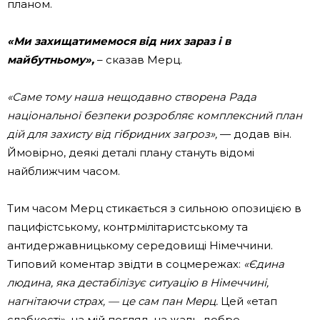
планом.
«Ми захищатимемося від них зараз і в
майбутньому»,
– сказав Мерц.
«Саме тому наша нещодавно створена Рада
національної безпеки розробляє комплексний план
дій для захисту від гібридних загроз»,
— додав він.
Ймовірно, деякі деталі плану стануть відомі
найближчим часом.
Тим часом Мерц стикається з сильною опозицією в
пацифістському, контрмілітаристському та
антидержавницькому середовищі Німеччини.
Типовий коментар звідти в соцмережах:
«Єдина
людина, яка дестабілізує ситуацію в Німеччині,
нагнітаючи страх, — це сам пан Мерц.
Цей «етап
слабкості», на мій погляд, на жаль, добре