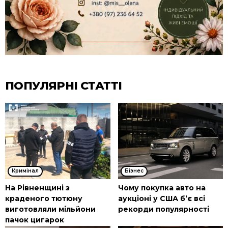
ПОПУЛЯРНІ СТАТТІ
Кримінал
Бізнес
На Рівненщині з
Чому покупка авто на
краденого тютюну
аукціоні у США б’є всі
виготовляли мільйони
рекорди популярності
пачок цигарок