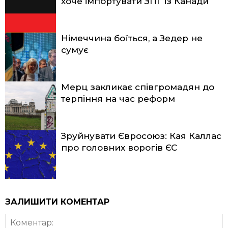
хоче імпортувати ЗПГ із Канади
Німеччина боїться, а Зедер не
сумує
Мерц закликає співгромадян до
терпіння на час реформ
Зруйнувати Євросоюз: Кая Каллас
про головних ворогів ЄС
ЗАЛИШИТИ КОМЕНТАР