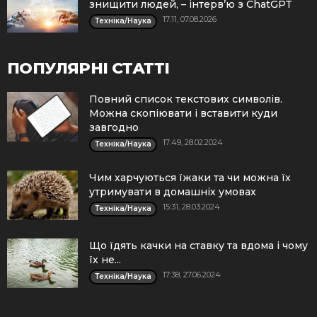
знищити людей, – інтерв’ю з ChatGPT
17:11, 07.08.2026
Техніка/Наука
ПОПУЛЯРНІ СТАТТІ
Повний список текстових символів.
Можна скопіювати і вставити куди
завгодно
17:49, 28.02.2024
Техніка/Наука
Чим харчуються їжаки та чи можна їх
утримувати в домашніх умовах
15:31, 28.03.2024
Техніка/Наука
Що їдять качки на ставку та вдома і чому
їх не...
17:38, 27.06.2024
Техніка/Наука