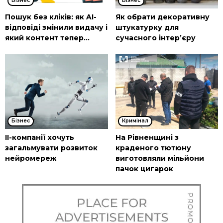
Бізнес
Бізнес
Пошук без кліків: як AI-
Як обрати декоративну
відповіді змінили видачу і
штукатурку для
який контент тепер...
сучасного інтер’єру
Бізнес
Кримінал
ІІ-компанії хочуть
На Рівненщині з
загальмувати розвиток
краденого тютюну
нейромереж
виготовляли мільйони
пачок цигарок