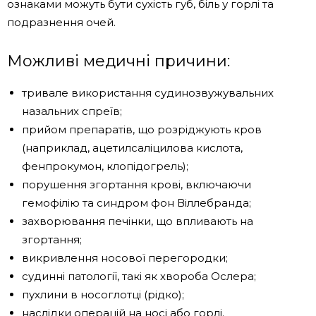
ознаками можуть бути сухість губ, біль у горлі та
подразнення очей.
Можливі медичні причини:
тривале використання судинозвужувальних
назальних спреїв;
прийом препаратів, що розріджують кров
(наприклад, ацетилсаліцилова кислота,
фенпрокумон, клопідогрель);
порушення згортання крові, включаючи
гемофілію та синдром фон Віллебранда;
захворювання печінки, що впливають на
згортання;
викривлення носової перегородки;
судинні патології, такі як хвороба Ослера;
пухлини в носоглотці (рідко);
наслідки операцій на носі або горлі.