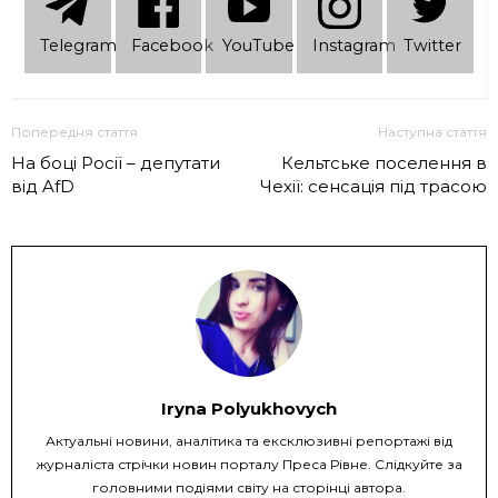
Telеgram
Facebook
YouTube
Instagram
Twitter
Попередня стаття
Наступна стаття
На боці Росії – депутати
Кельтське поселення в
від AfD
Чехії: сенсація під трасою
Iryna Polyukhovych
Актуальні новини, аналітика та ексклюзивні репортажі від
журналіста стрічки новин порталу Преса Рівне. Слідкуйте за
головними подіями світу на сторінці автора.