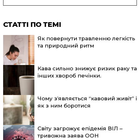
СТАТТІ ПО ТЕМІ
Як повернути травленню легкість
та природний ритм
Кава сильно знижує ризик раку та
інших хвороб печінки.
Чому з’являється “кавовий живіт” і
як з ним боротися
Світу загрожує епідемія ВІЛ –
тривожна заява ООН