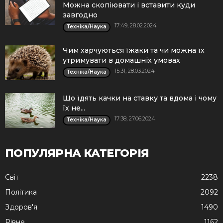
Можна скопіювати і вставити куди
завгодно
17:49, 28.02.2024
Техніка/Наука
Чим харчуються їжаки та чи можна їх
утримувати в домашніх умовах
15:31, 28.03.2024
Техніка/Наука
Що їдять качки на ставку та вдома і чому
їх не...
17:38, 27.06.2024
Техніка/Наука
ПОПУЛЯРНА КАТЕГОРІЯ
Cвіт
2238
Політика
2092
Здоров'я
1490
Рівне
1162