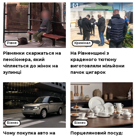
Рівне
Кримінал
Рівнянки скаржаться на
На Рівненщині з
пенсіонера, який
краденого тютюну
чіпляється до жінок на
виготовляли мільйони
зупинці
пачок цигарок
Бізнес
Бізнес
Чому покупка авто на
Порцеляновий посуд: