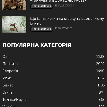
утримувати в домашніх умовах
15:31, 28.03.2024
Техніка/Наука
Що їдять качки на ставку та вдома і чому
їх не...
17:38, 27.06.2024
Техніка/Наука
ПОПУЛЯРНА КАТЕГОРІЯ
Cвіт
2238
Політика
2092
Здоров'я
1490
Рівне
1167
Бізнес
1105
Стиль
871
Техніка/Наука
863
Україна
822