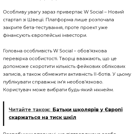
Особливу увагу зараз привертає
W Social
– Новий
стартап зі Швеції. Платформа лише розпочала
закрите бета-тестування, проте проект уже
фінансують європейські інвестори.
Головна особливість W Social – обов’язкова
перевірка особистості. Творці вважають, що це
допоможе скоротити кількість фейкових облікових
записів, а також обмежити активність ІІ-ботів. У цьому
публікувати справжнє ім’я необов’язково.
Користувач може вибрати будь-який нікнейм.
Читайте також:
Батьки школярів у Європі
скаржаться на тиск шкіл