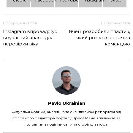
Telеgram
Facebook
YouTube
Instagram
Twitter
Попередня стаття
Наступна стаття
Instagram впроваджує
Вчені розробили пластик,
візуальний аналіз для
який розкладається за
перевірки віку
командою
Pavlo Ukrainian
Актуальні новини, аналітика та ексклюзивні репортажі від
головного редактора порталу Преса Рівне. Слідкуйте за
головними подіями світу на сторінці автора.