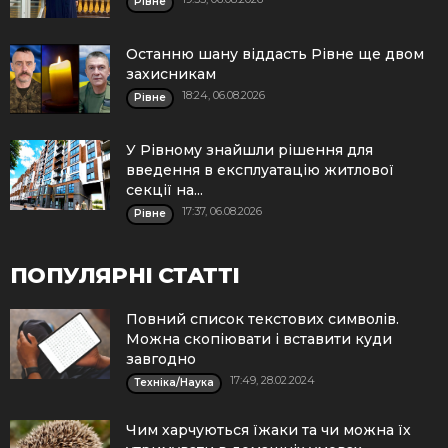
Рівне
Останню шану віддасть Рівне ще двом
захисникам
18:24, 06.08.2026
Рівне
У Рівному знайшли рішення для
введення в експлуатацію житлової
секції на...
17:37, 06.08.2026
Рівне
ПОПУЛЯРНІ СТАТТІ
Повний список текстових символів.
Можна скопіювати і вставити куди
завгодно
17:49, 28.02.2024
Техніка/Наука
Чим харчуються їжаки та чи можна їх