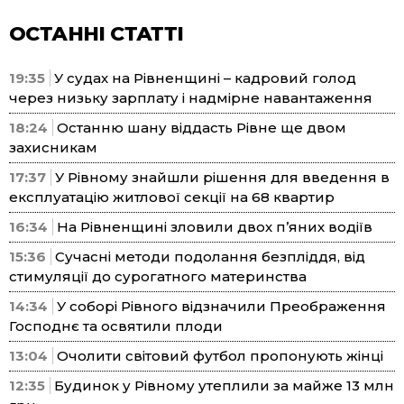
ОСТАННІ СТАТТІ
19:35
У судах на Рівненщині – кадровий голод
через низьку зарплату і надмірне навантаження
18:24
Останню шану віддасть Рівне ще двом
захисникам
17:37
У Рівному знайшли рішення для введення в
експлуатацію житлової секції на 68 квартир
16:34
На Рівненщині зловили двох п’яних водіїв
15:36
Сучасні методи подолання безпліддя, від
стимуляції до сурогатного материнства
14:34
У соборі Рівного відзначили Преображення
Господнє та освятили плоди
13:04
Очолити світовий футбол пропонують жінці
12:35
Будинок у Рівному утеплили за майже 13 млн