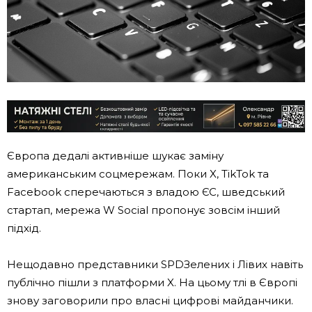
Європа дедалі активніше шукає заміну
американським соцмережам. Поки X, TikTok та
Facebook сперечаються з владою ЄС, шведський
стартап, мережа W Social пропонує зовсім інший
підхід.
Нещодавно представники
SPD
Зелених і Лівих навіть
публічно пішли з платформи X. На цьому тлі в Європі
знову заговорили про власні цифрові майданчики.