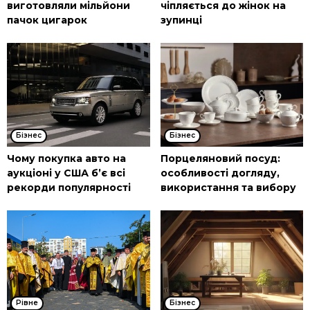
виготовляли мільйони
чіпляється до жінок на
пачок цигарок
зупинці
Бізнес
Бізнес
Чому покупка авто на
Порцеляновий посуд:
аукціоні у США б’є всі
особливості догляду,
рекорди популярності
використання та вибору
Рівне
Бізнес