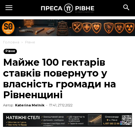
Головна
Рівне
Рівне
Майже 100 гектарів
ставків повернуто у
власність громади на
Рівненщині
Автор:
Katerina Melnik
-
17:41, 27.12.2022