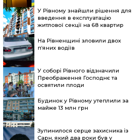
У Рівному знайшли рішення для
введення в експлуатацію
житлової секції на 68 квартир
На Рівненщині зловили двох
п’яних водіїв
У соборі Рівного відзначили
Преображення Господнє та
освятили плоди
Будинок у Рівному утеплили за
майже 13 млн грн
Зупинилося серце захисника із
Сарн, який два роки був у