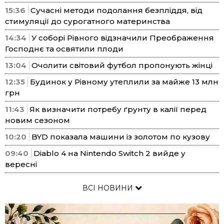
15:36
Сучасні методи подолання безпліддя, від
стимуляції до сурогатного материнства
14:34
У соборі Рівного відзначили Преображення
Господнє та освятили плоди
13:04
Очолити світовий футбол пропонують жінці
12:35
Будинок у Рівному утеплили за майже 13 млн
грн
11:43
Як визначити потребу ґрунту в калії перед
новим сезоном
10:20
BYD показала машини із золотом по кузову
09:40
Diablo 4 на Nintendo Switch 2 вийде у
вересні
ВСІ НОВИНИ