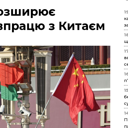
озширює
1
к
івпрацю з Китаєм
з
1
щ
1
в
с
1
п
1
б
с
1
П
п