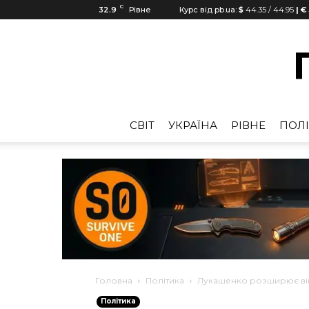
C
32.9
Рівне
Курс від pb.ua:
$
44.35
/
44.95
| €
CВІТ
УКРАЇНА
РІВНЕ
ПОЛІ
Головна
Політика
Лукашенко розширює вій
Політика