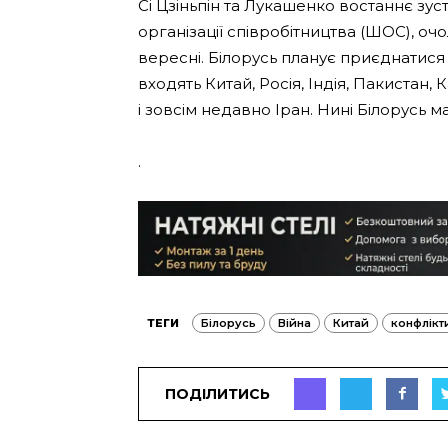
Сі Цзіньпін та Лукашенко востаннє зус
організації співробітництва (ШОС), оч
вересні. Білорусь планує приєднатися 
входять Китай, Росія, Індія, Пакистан,
і зовсім недавно Іран. Нині Білорусь м
.
ТЕГИ
Білорусь
Війна
Китай
конфлікт
ПОДІЛИТИСЬ