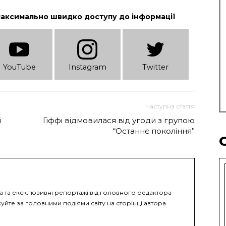
максимально швидко доступу до інформації
YouTube
Instagram
Twitter
Наступна стаття
і
Гіффі відмовилася від угоди з групою
“Останнє покоління”
ка та ексклюзивні репортажі від головного редактора
уйте за головними подіями світу на сторінці автора.