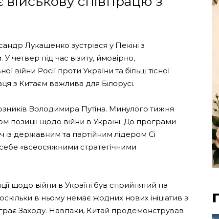
військову співпрацю з
андр Лукашенко зустрівся у Пекіні з
 четвер під час візиту, ймовірно,
 війни Росії проти України та більш тісної
аця з Китаєм важлива для Білорусі.
юзників Володимира Путіна. Минулого тижня
м позиції щодо війни в Україні. До програми
ч із державним та партійним лідером Сі
ь себе «всеосяжними стратегічними
ії щодо війни в Україні був сприйнятий на
скільки в ньому немає жодних нових ініціатив з
діграє Заходу. Навпаки, Китай продемонстрував