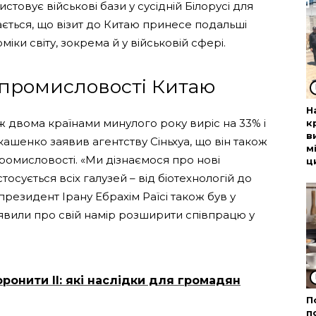
истовує військові бази у сусідній Білорусі для
ається, що візит до Китаю принесе подальші
міки світу, зокрема й у військовій сфері.
 промисловості Китаю
Н
ж двома країнами минулого року виріс на 33% і
к
в
кашенко заявив агентству Сіньхуа, що він також
м
промисловості. «Ми дізнаємося про нові
ц
 стосується всіх галузей – від біотехнологій до
президент Ірану Ебрахім Раїсі також був у
заявили про свій намір розширити співпрацю у
ронити ІІ: які наслідки для громадян
П
п