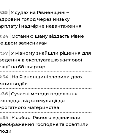
9:35
У судах на Рівненщині –
адровий голод через низьку
арплату і надмірне навантаження
8:24
Останню шану віддасть Рівне
е двом захисникам
7:37
У Рівному знайшли рішення для
ведення в експлуатацію житлової
екції на 68 квартир
6:34
На Рівненщині зловили двох
’яних водіїв
5:36
Сучасні методи подолання
езпліддя, від стимуляції до
урогатного материнства
4:34
У соборі Рівного відзначили
реображення Господнє та освятили
лоди