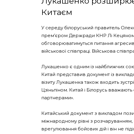
Лукашенко розширює 
Китаєм
У середу білоруський правитель Олекс
прем’єром Держради КНР Лі Кецяном. У
обговорюватимуться питання агресивної
військової співпраці. Військова співпр
Лукашенко є одним із найближчих со
Китай представив документ із викладо
візиту Лукашенка також входить зустрі
Цзіньпіном. Китай і Білорусь вважают
партнерами».
Китайський документ з викладом позиц
міжнародному рівні з розчаруванням, о
врегулювання бойових дій і він не пі