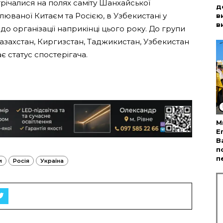
трічалися на полях саміту Шанхайської
д
олюваної Китаєм та Росією, в Узбекистані у
в
в
до організації наприкінці цього року. До групи
 Казахстан, Киргизстан, Таджикистан, Узбекистан
ає статус спостерігача.
М
Е
В
п
п
и
Росія
Україна