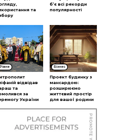
огляду,
б’є всі рекорди
икористання та
популярності
ибору
Рівне
Бізнес
итрополит
Проект будинку з
піфаній відвідав
мансардою:
араш та
розширюємо
омолився за
життєвий простір
еремогу України
для вашої родини