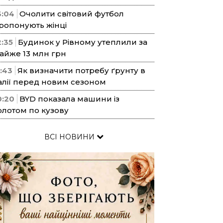
3:04
Очолити світовий футбол
ропонують жінці
2:35
Будинок у Рівному утеплили за
айже 13 млн грн
1:43
Як визначити потребу ґрунту в
алії перед новим сезоном
0:20
BYD показала машини із
олотом по кузову
ВСІ НОВИНИ