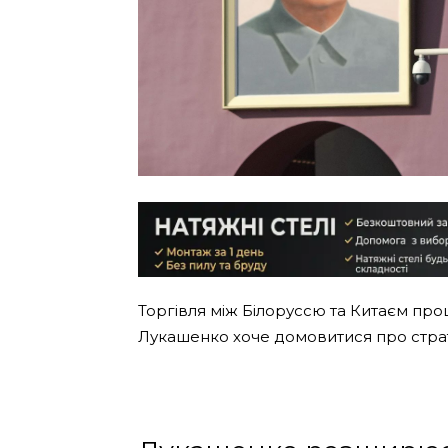
Торгівля між Білоруссю та Китаєм проц
Лукашенко хоче домовитися про страт