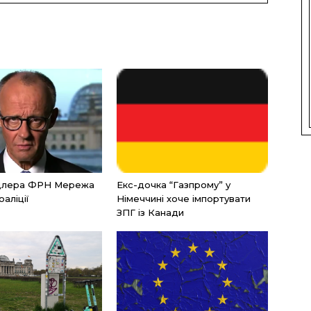
нцлера ФРН Мережа
Екс-дочка “Газпрому” у
оаліції
Німеччині хоче імпортувати
ЗПГ із Канади