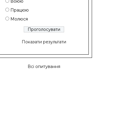
Воюю
Працюю
Молюся
Показати результати
Всі опитування