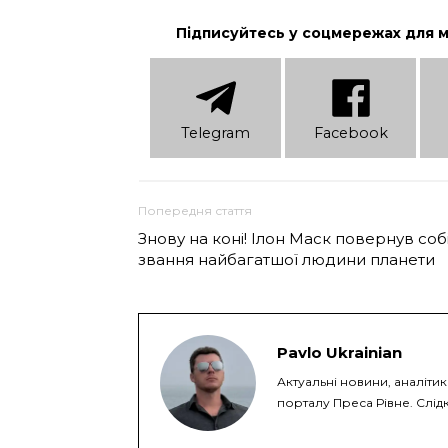
Підписуйтесь у соцмережах для 
Telеgram
Facebook
Попередня стаття
Знову на коні! Ілон Маск повернув соб
звання найбагатшої людини планети
Pavlo Ukrainian
Актуальні новини, аналіти
порталу Преса Рівне. Слідк