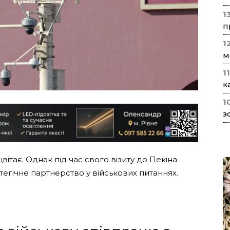
1
п
1
м
1
к
1
з
вітає. Однак під час свого візиту до Пекіна
егічне партнерство у військових питаннях.