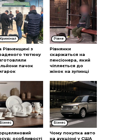
Кримінал
Рівне
а Рівненщині з
Рівнянки
раденого тютюну
скаржаться на
иготовляли
пенсіонера, який
ільйони пачок
чіпляється до
игарок
жінок на зупинці
Бізнес
Бізнес
орцеляновий
Чому покупка авто
осуд: особливості
на аукціоні у США