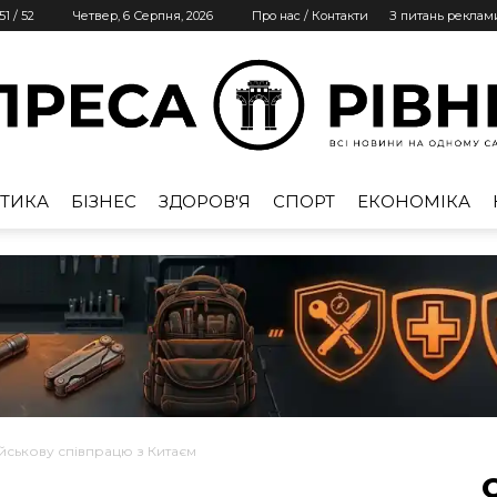
51
/
52
Четвер, 6 Серпня, 2026
Про нас / Контакти
З питань реклам
ТИКА
БІЗНЕС
ЗДОРОВ'Я
СПОРТ
ЕКОНОМІКА
Преса
Рівне
ськову співпрацю з Китаєм