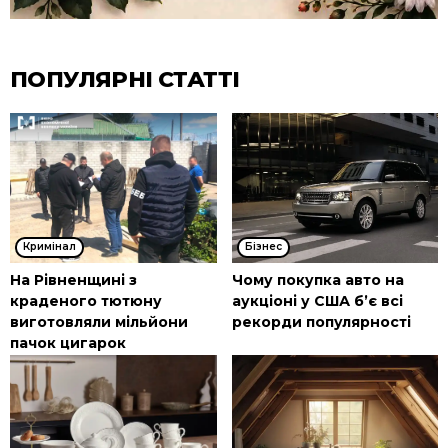
ПОПУЛЯРНІ СТАТТІ
Кримінал
Бізнес
На Рівненщині з
Чому покупка авто на
краденого тютюну
аукціоні у США б’є всі
виготовляли мільйони
рекорди популярності
пачок цигарок