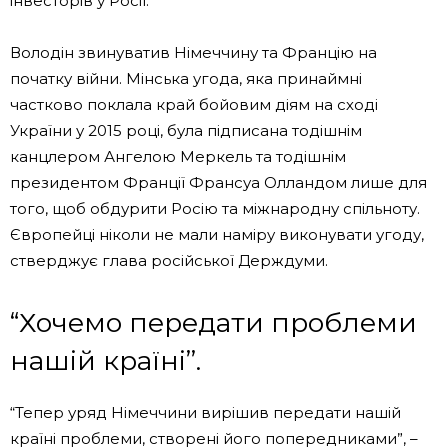
інвесторів у Росії.
Володін звинуватив Німеччину та Францію на
початку війни. Мінська угода, яка принаймні
частково поклала край бойовим діям на сході
України у 2015 році, була підписана тодішнім
канцлером Ангелою Меркель та тодішнім
президентом Франції Франсуа Олландом лише для
того, щоб обдурити Росію та міжнародну спільноту.
Європейці ніколи не мали наміру виконувати угоду,
стверджує глава російської Держдуми.
“Хочемо передати проблеми
нашій країні”.
“Тепер уряд Німеччини вирішив передати нашій
країні проблеми, створені його попередниками”, –