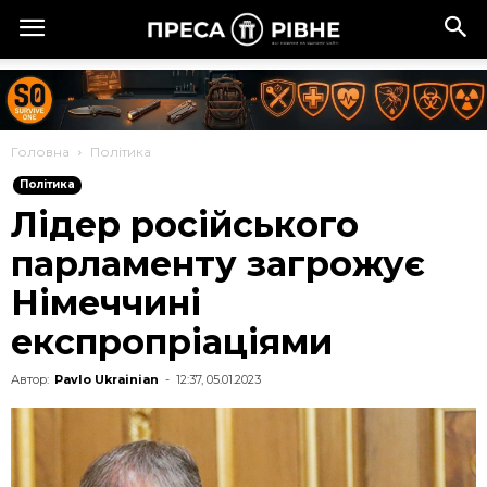
Головна
Політика
Політика
Лідер російського
парламенту загрожує
Німеччині
експропріаціями
Автор:
Pavlo Ukrainian
-
12:37, 05.01.2023