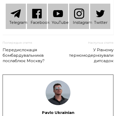
Telеgram
Facebook
YouTube
Instagram
Twitter
Попередня стаття
Наступна стаття
Передислокація
У Рівному
бомбардувальників
термомодернізували
послаблює Москву?
дитсадок
Pavlo Ukrainian