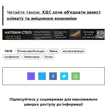
Читайте також:
ХДС хоче об'єднати захист
клімату та зміцнення економіки
ТЕГИ
В'ячеслав Володін
Війна
експропріація
конфлікти
Німеччина
Росія
Підписуйтесь у соцмережах для максимально
швидко доступу до інформації