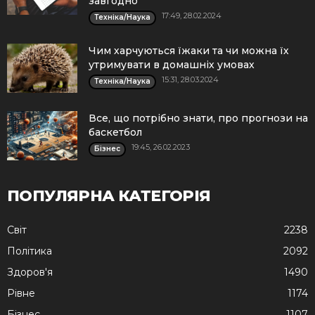
завгодно
17:49, 28.02.2024
Техніка/Наука
Чим харчуються їжаки та чи можна їх
утримувати в домашніх умовах
15:31, 28.03.2024
Техніка/Наука
Все, що потрібно знати, про прогнози на
баскетбол
19:45, 26.02.2023
Бізнес
ПОПУЛЯРНА КАТЕГОРІЯ
Cвіт
2238
Політика
2092
Здоров'я
1490
Рівне
1174
Бізнес
1107