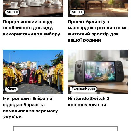
Бізнес
Бізнес
Порцеляновий посуд:
Проект будинку з
особливості догляду,
мансардою: розширюємо
використання та вибору
життєвий простір для
вашої родини
Рівне
Техніка/Наука
Митрополит Епіфаній
Nintendo Switch 2
відвідав Вараш та
консоль для гри
помолився за перемогу
України