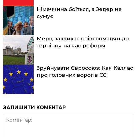
Німеччина боїться, а Зедер не
сумує
Мерц закликає співгромадян до
терпіння на час реформ
Зруйнувати Євросоюз: Кая Каллас
про головних ворогів ЄС
ЗАЛИШИТИ КОМЕНТАР