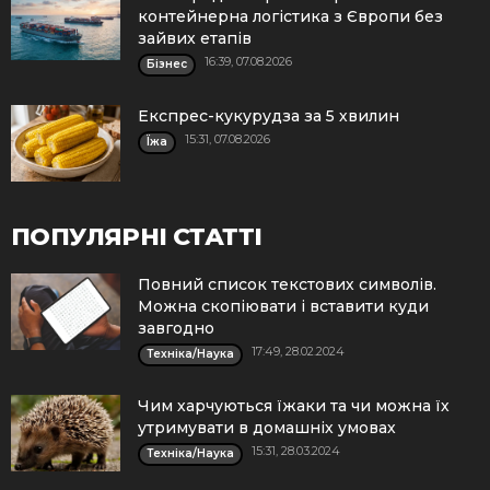
контейнерна логістика з Європи без
зайвих етапів
16:39, 07.08.2026
Бізнес
Експрес-кукурудза за 5 хвилин
15:31, 07.08.2026
Їжа
ПОПУЛЯРНІ СТАТТІ
Повний список текстових символів.
Можна скопіювати і вставити куди
завгодно
17:49, 28.02.2024
Техніка/Наука
Чим харчуються їжаки та чи можна їх
утримувати в домашніх умовах
15:31, 28.03.2024
Техніка/Наука