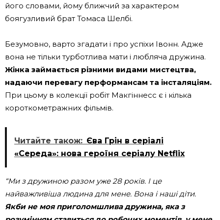
його словами, йому ближчий за характером
боягузливий брат Томаса Шелбі.
Безумовно, варто згадати і про успіхи Івонн. Адже
вона не тільки турботлива мати і любляча дружина.
Жінка займається різними видами мистецтва,
надаючи перевагу перформансам та інсталяціям.
При цьому в колекції робіт Макгіннесс є і кілька
короткометражних фільмів.
Читайте також:
Єва Грін в серіалі
«Середа»: нова героїня серіалу Netflix
“Ми з дружиною разом уже 28 років.
І це
найважливіша людина для мене.
Вона і наші діти.
Якби не моя приголомшлива дружина, яка з
розумінням ставиться до робочих моментів, у мене