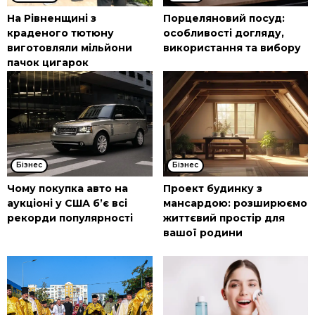
На Рівненщині з
Порцеляновий посуд:
краденого тютюну
особливості догляду,
виготовляли мільйони
використання та вибору
пачок цигарок
Бізнес
Бізнес
Чому покупка авто на
Проект будинку з
аукціоні у США б’є всі
мансардою: розширюємо
рекорди популярності
життєвий простір для
вашої родини