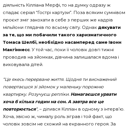
діяльність Кілліана Мерфі, то на думку одразу ж
спадає серіал “Гострі картузи”. Поза всяким сумнівом
проєкт зміг закохати в себе з перших же кадрів
мільйони глядачів по всьому світу. Однак
дякувати
за те, що ми побачили такого харизматичного
Томаса Шелбі, необхідно насамперед саме Івонн
Макгіннесс
. У той час, поки її чоловік довгі тижні
проводив на зйомках, дівчина залишалася вдома і
виховувала дітей.
“Це якесь перерване життя.
Щодня ти виснажений
повертаєшся зі зйомок у маленьку порожню
квартирку.
Розучуєш репліки.
Намагаєшся урвати
хоча б кілька годин на сон.
А завтра все це
повторюється
“,
– ділився Кілліан в одному з інтерв’ю.
Хоча, звісно ж, чималу роль зіграв і той факт, що
чоловік зовсім не схожий на екранного героя. За