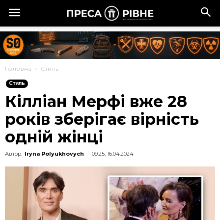
Головна
Стиль
Стиль
Кілліан Мерфі вже 28
років зберігає вірність
одній жінці
Автор:
Iryna Polyukhovych
-
09:25, 16.04.2024