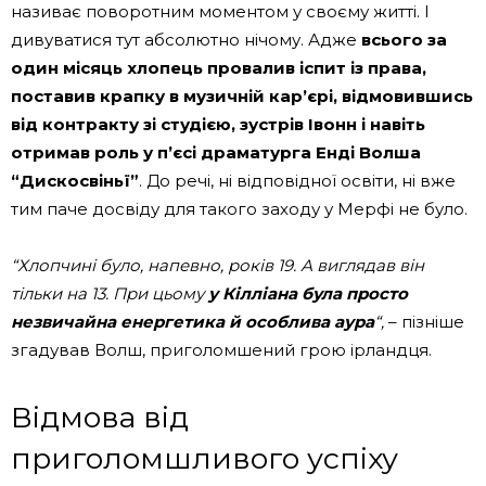
називає поворотним моментом у своєму житті. І
дивуватися тут абсолютно нічому. Адже
всього за
один місяць хлопець провалив іспит із права,
поставив крапку в музичній кар’єрі, відмовившись
від контракту зі студією, зустрів Івонн і навіть
отримав роль у п’єсі драматурга Енді Волша
“Дискосвіньї”
. До речі, ні відповідної освіти, ні вже
тим паче досвіду для такого заходу у Мерфі не було.
“Хлопчині було, напевно, років 19. А виглядав він
тільки на 13.
При цьому
у Кілліана була просто
незвичайна енергетика й особлива аура
“,
– пізніше
згадував Волш, приголомшений грою ірландця.
Відмова від
приголомшливого успіху