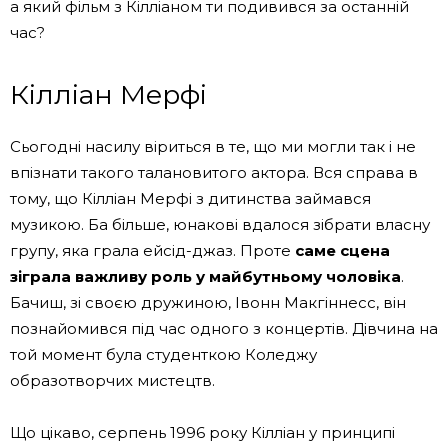
а який фільм з Кілліаном ти подивився за останній
час?
Кілліан Мерфі
Сьогодні насилу віриться в те, що ми могли так і не
впізнати такого талановитого актора. Вся справа в
тому, що Кілліан Мерфі з дитинства займався
музикою. Ба більше, юнакові вдалося зібрати власну
групу, яка грала ейсід-джаз. Проте
саме сцена
зіграла важливу роль у майбутньому чоловіка
.
Бачиш, зі своєю дружиною, Івонн Макгіннесс, він
познайомився під час одного з концертів. Дівчина на
той момент була студенткою Коледжу
образотворчих мистецтв.
Що цікаво, серпень 1996 року Кілліан у принципі