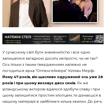
У сучасному світі бути знаменитістю і все одно
залишатися загадкою досить непросто, чи не так?
Ось тільки з таким твердженням напевно не
погодиться зірка “Оппенгеймера” Кілліан Мерфі.
Йому 47 років, він щасливо одружений ось уже 28
років і при цьому виховує двох синів.
Як же
ірландському акторові вдалося здобути славу і при
цьому залишитися простим хлопцем, ти дізнаєшся в
нашому матеріалі в найближчі кілька хвилин. До речі,