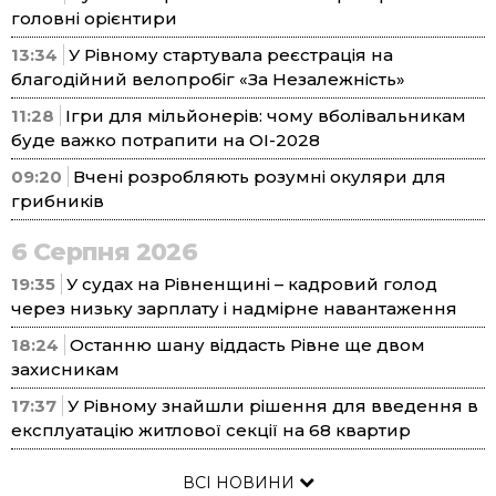
головні орієнтири
13:34
У Рівному стартувала реєстрація на
благодійний велопробіг «За Незалежність»
11:28
Ігри для мільйонерів: чому вболівальникам
буде важко потрапити на ОІ-2028
09:20
Вчені розробляють розумні окуляри для
грибників
6 Серпня 2026
19:35
У судах на Рівненщині – кадровий голод
через низьку зарплату і надмірне навантаження
18:24
Останню шану віддасть Рівне ще двом
захисникам
17:37
У Рівному знайшли рішення для введення в
експлуатацію житлової секції на 68 квартир
ВСІ НОВИНИ