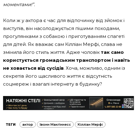
моментами!”.
Коли ж у актора є час для відпочинку від зйомок і
виступів, він насолоджується пішими походами,
прогулянками з собакою і приготуванням спагеті
для дітей. Як вважає сам Кілліан Мерфі, слава не
змінила його стиль життя. Адже чоловік
так само
користується громадським транспортом і навіть
не ховається від сусідів
. Хоча, можливо, одним із
секретів його щасливого життя є відсутність
соцмереж і взагалі інтернету в будинку?
ТЕГИ
актор
Івонн Макгіннесс
Кілліан Мерфі