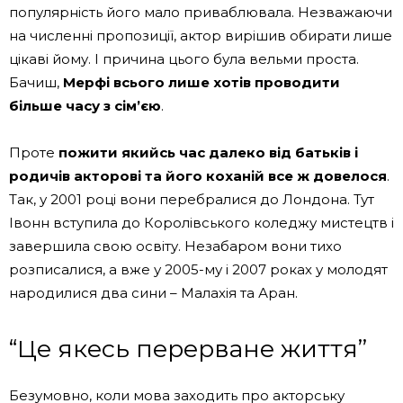
популярність його мало приваблювала. Незважаючи
на численні пропозиції, актор вирішив обирати лише
цікаві йому. І причина цього була вельми проста.
Бачиш,
Мерфі всього лише хотів проводити
більше часу з сім’єю
.
Проте
пожити якийсь час далеко від батьків і
родичів акторові та його коханій все ж довелося
.
Так, у 2001 році вони перебралися до Лондона. Тут
Івонн вступила до Королівського коледжу мистецтв і
завершила свою освіту. Незабаром вони тихо
розписалися, а вже у 2005-му і 2007 роках у молодят
народилися два сини – Малахія та Аран.
“Це якесь перерване життя”
Безумовно, коли мова заходить про акторську