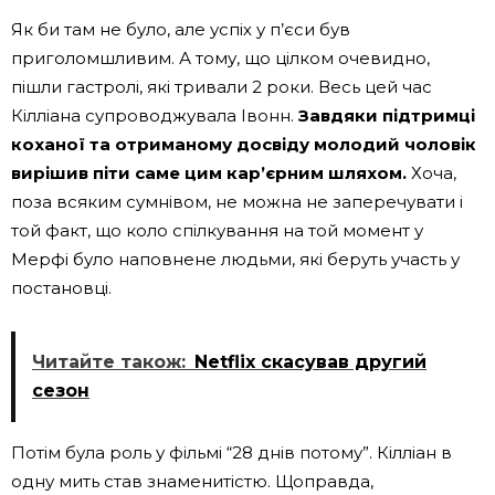
Як би там не було, але успіх у п’єси був
приголомшливим. А тому, що цілком очевидно,
пішли гастролі, які тривали 2 роки. Весь цей час
Кілліана супроводжувала Івонн.
Завдяки підтримці
коханої та отриманому досвіду молодий чоловік
вирішив піти саме цим кар’єрним шляхом.
Хоча,
поза всяким сумнівом, не можна не заперечувати і
той факт, що коло спілкування на той момент у
Мерфі було наповнене людьми, які беруть участь у
постановці.
Читайте також:
Netflix скасував другий
сезон
Потім була роль у фільмі “28 днів потому”. Кілліан в
одну мить став знаменитістю. Щоправда,