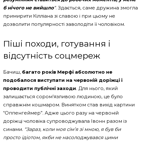
б нічого не вийшло
“
. Здається, саме дружина змогла
примирити Кілліана зі славою і при цьому не
дозволити популярності заволодіти її чоловіком.
Піші походи, готування і
відсутність соцмереж
Бачиш,
багато років Мерфі абсолютно не
подобалося виступати на червоній доріжці і
проводити публічні заходи
. Для нього, який
залишається сором’язливою людиною, це було
справжнім кошмаром. Винятком став вихід картини
“Оппенгеймер”. Адже цього разу на червоній
доріжці чоловіка супроводжувала Івонн разом із
синами.
“Зараз, коли моя сім’я зі мною, я був би
просто ідіотом, якби не насолоджувався цими