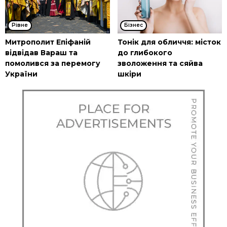
Рівне
Бізнес
Митрополит Епіфаній
Тонік для обличчя: місток
відвідав Вараш та
до глибокого
помолився за перемогу
зволоження та сяйва
України
шкіри