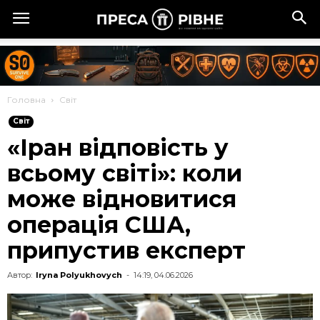
Головна
Cвіт
Cвіт
«Іран відповість у
всьому світі»: коли
може відновитися
операція США,
припустив експерт
Автор:
Iryna Polyukhovych
-
14:19, 04.06.2026