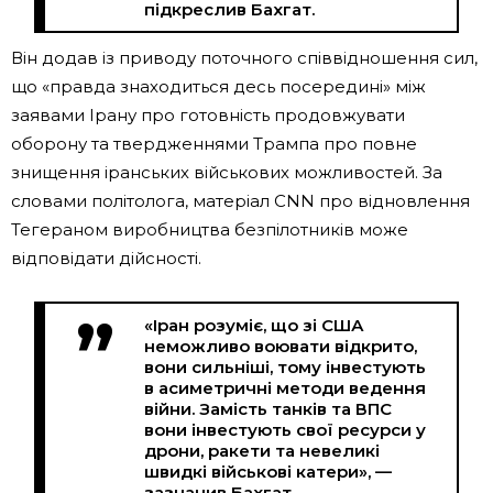
підкреслив Бахгат.
Він додав із приводу поточного співвідношення сил,
що «правда знаходиться десь посередині» між
заявами Ірану про готовність продовжувати
оборону та твердженнями Трампа про повне
знищення іранських військових можливостей. За
словами політолога, матеріал CNN про відновлення
Тегераном виробництва безпілотників може
відповідати дійсності.
«Іран розуміє, що зі США
неможливо воювати відкрито,
вони сильніші, тому інвестують
в асиметричні методи ведення
війни. Замість танків та ВПС
вони інвестують свої ресурси у
дрони, ракети та невеликі
швидкі військові катери», —
зазначив Бахгат.