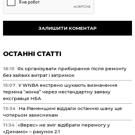
ОСТАННІ СТАТТІ
16:15
Як організувати прибирання після ремонту
без зайвих витрат і затримок
15:07
У WNBA екстрено шукають визначення
терміна “жінка” через нестандартну заявку
ексгравця НБА
13:34
На Рівненщині віддали останню шану ще
чотирьом захисникам
11:34
«Верес» не зміг відібрати перемогу у
«Динамо» – рахунок 2:1