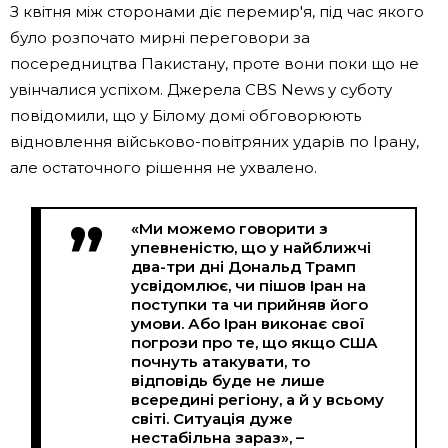
З квітня між сторонами діє перемир'я, під час якого
було розпочато мирні переговори за
посередництва Пакистану, проте вони поки що не
увінчалися успіхом. Джерела CBS News у суботу
повідомили, що у Білому домі обговорюють
відновлення військово-повітряних ударів по Ірану,
але остаточного рішення не ухвалено.
«Ми можемо говорити з
упевненістю, що у найближчі
два-три дні Дональд Трамп
усвідомлює, чи пішов Іран на
поступки та чи прийняв його
умови. Або Іран виконає свої
погрози про те, що якщо США
почнуть атакувати, то
відповідь буде не лише
всередині регіону, а й у всьому
світі. Ситуація дуже
нестабільна зараз», –