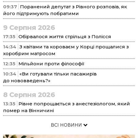
09:37
Поранений депутат з Рівного розповів, як
його підтримують побратими
9 Серпня 2026
17:35
Обірвалося життя стрільця з Полісся
14:34
З квітами та короваєм у Корці прощалися з
хоробрим матросом
12:35
Мільйони проти філософії
10:34
«Ви готували тільки пасажирів
до нововведень?»
8 Серпня 2026
13:35
Рівне попрощається з анестезіологом, який
помер на Вінничині
ВСІ НОВИНИ