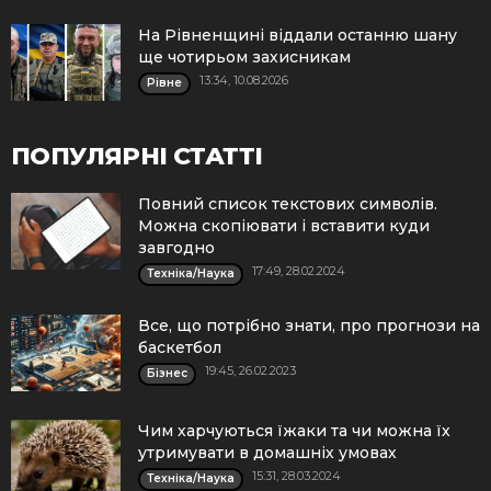
На Рівненщині віддали останню шану
ще чотирьом захисникам
13:34, 10.08.2026
Рівне
ПОПУЛЯРНІ СТАТТІ
Повний список текстових символів.
Можна скопіювати і вставити куди
завгодно
17:49, 28.02.2024
Техніка/Наука
Все, що потрібно знати, про прогнози на
баскетбол
19:45, 26.02.2023
Бізнес
Чим харчуються їжаки та чи можна їх
утримувати в домашніх умовах
15:31, 28.03.2024
Техніка/Наука