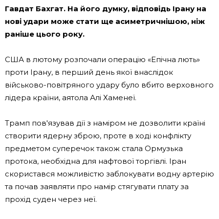
Гавдат Бахгат. На його думку, відповідь Ірану на
нові удари може стати ще асиметричнішою, ніж
раніше цього року.
США в лютому розпочали операцію «Епічна лють»
проти Ірану, в перший день якої внаслідок
військово-повітряного удару було вбито верховного
лідера країни, аятола Алі Хаменеї.
Трамп пов'язував дії з наміром не дозволити країні
створити ядерну зброю, проте в ході конфлікту
предметом суперечок також стала Ормузька
протока, необхідна для нафтової торгівлі. Іран
скористався можливістю заблокувати водну артерію
та почав заявляти про намір стягувати плату за
прохід суден через неї.