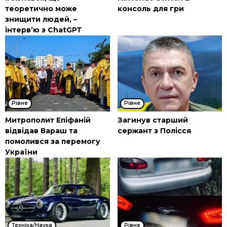
теоретично може
консоль для гри
знищити людей, –
інтерв’ю з ChatGPT
Рівне
Рівне
Митрополит Епіфаній
Загинув старший
відвідав Вараш та
сержант з Полісся
помолився за перемогу
України
Техніка/Наука
Рівне