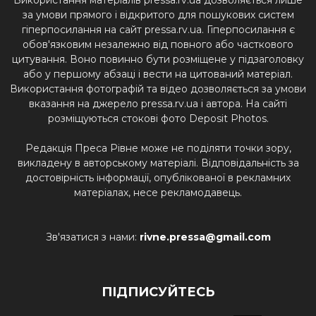
Використання матеріалів pressa.rv.ua дозволяється лише
за умови прямого і відкритого для пошукових систем
гіперпосилання на сайт pressa.rv.ua. Гіперпосилання є
обов'язковим незалежно від повного або часткового
цитування. Воно повинно бути розміщене у підзаголовку
або у першому абзаці і вести на цитований матеріал.
Використання фотографій та відео дозволяється за умови
вказання на джерело pressa.rv.ua і автора. На сайті
розміщуються стокові фото Deposit Photos.
Редакція Преса Рівне може не поділяти точки зору,
викладену в авторському матеріалі. Відповідальність за
достовірність інформації, опублікованої в рекламних
матеріалах, несе рекламодавець.
Зв'язатися з нами:
rivne.pressa@gmail.com
ПІДПИСУЙТЕСЬ