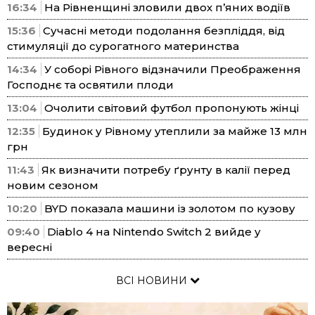
16:34
На Рівненщині зловили двох п’яних водіїв
15:36
Сучасні методи подолання безпліддя, від
стимуляції до сурогатного материнства
14:34
У соборі Рівного відзначили Преображення
Господнє та освятили плоди
13:04
Очолити світовий футбол пропонують жінці
12:35
Будинок у Рівному утеплили за майже 13 млн
грн
11:43
Як визначити потребу ґрунту в калії перед
новим сезоном
10:20
BYD показала машини із золотом по кузову
09:40
Diablo 4 на Nintendo Switch 2 вийде у
вересні
ВСІ НОВИНИ