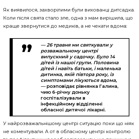
Як виявилося, захворілими були вихованці дитсадка.
Коли після свята стало зле, одна з мам вирішила, що
краще звернутися до медиків, а не чекати вдома:
— 26 травня ми святкували у
розважальному центрі
випускний у садочку. Було 14
дітей із нашої групи. Половина
дітей і навіть батьки, і маленька
дитинка, якій півтора року, із
симптомами лікуються вдома,
—
розповідає рівнянка Галина,
чию 6-річну доньку
госпіталізували в
інфекційному відділенні
обласної дитячої лікарні.
У найрозважальнішому центрі ситуацію поки що ніяк
не коментували. А от в обласному центрі контролю