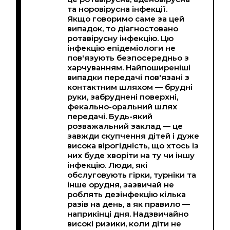
та норовірусна інфекції.
Якщо говоримо саме за цей
випадок, то діагностовано
ротавірусну інфекцію. Цю
інфекцію епідеміологи не
пов'язують безпосередньо з
харчуванням. Найпоширеніші
випадки передачі пов'язані з
контактним шляхом — брудні
руки, забруднені поверхні,
фекально-оральний шлях
передачі. Будь-який
розважальний заклад — це
завжди скупчення дітей і дуже
висока вірогідність, що хтось із
них буде хворіти на ту чи іншу
інфекцію. Люди, які
обслуговують гірки, турніки та
інше орудня, зазвичай не
роблять дезінфекцію кілька
разів на день, а як правило —
наприкінці дня. Надзвичайно
високі ризики, коли діти не