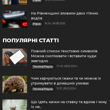
Рівне
На Рівненщині зловили двох п’яних
водіїв
16:34, 06.08.2026
Рівне
ПОПУЛЯРНІ СТАТТІ
Повний список текстових символів.
Можна скопіювати і вставити куди
завгодно
17:49, 28.02.2024
Техніка/Наука
Чим харчуються їжаки та чи можна їх
утримувати в домашніх умовах
15:31, 28.03.2024
Техніка/Наука
Що їдять качки на ставку та вдома і чому
їх не...