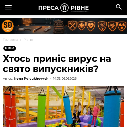
Головна
Рівне
Рівне
Хтось приніс вирус на
свято випускників?
Автор:
Iryna Polyukhovych
-
14:36, 06.06.2026