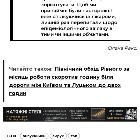
зорієнтувати. Щоб ми
принаймні були насторожі. І
вже спілкуючись із лікарями,
лишній раз перепитали щодо
епідеміологічного зв'язку з
тими чи іншими об'єктами.
Олена Ракс.
Читайте також:
Північний обхід Рівного за
місяць роботи скоротив годину біля
дороги між Київом та Луцьком до двох
годин
ТЕГИ
випускники
вирус
топ