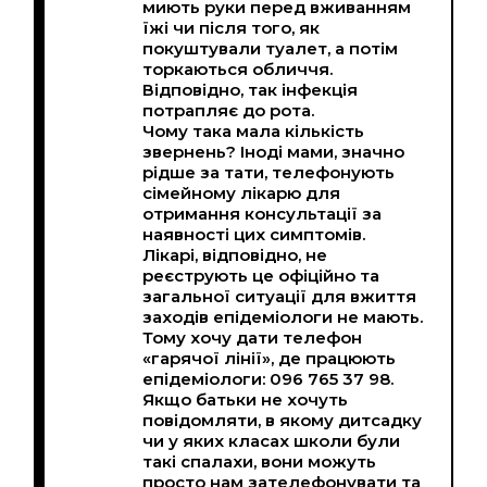
миють руки перед вживанням
їжі чи після того, як
покуштували туалет, а потім
торкаються обличчя.
Відповідно, так інфекція
потрапляє до рота.
Чому така мала кількість
звернень? Іноді мами, значно
рідше за тати, телефонують
сімейному лікарю для
отримання консультації за
наявності цих симптомів.
Лікарі, відповідно, не
реєструють це офіційно та
загальної ситуації для вжиття
заходів епідеміологи не мають.
Тому хочу дати телефон
«гарячої лінії», де працюють
епідеміологи: 096 765 37 98.
Якщо батьки не хочуть
повідомляти, в якому дитсадку
чи у яких класах школи були
такі спалахи, вони можуть
просто нам зателефонувати та