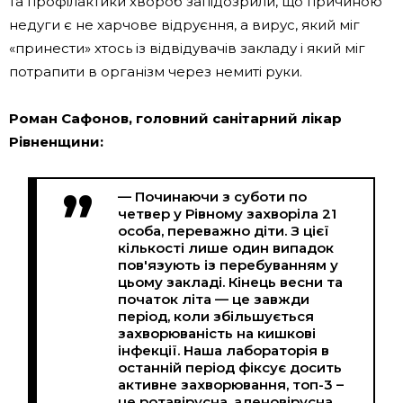
та профілактики хвороб запідозрили, що причиною
недуги є не харчове відруєння, а вирус, який міг
«принести» хтось із відвідувачів закладу і який міг
потрапити в організм через немиті руки.
Роман Сафонов, головний санітарний лікар
Рівненщини:
— Починаючи з суботи по
четвер у Рівному захворіла 21
особа, переважно діти. З цієї
кількості лише один випадок
пов'язують із перебуванням у
цьому закладі. Кінець весни та
початок літа — це завжди
період, коли збільшується
захворюваність на кишкові
інфекції. Наша лабораторія в
останній період фіксує досить
активне захворювання, топ-3 –
це ротавірусна, аденовірусна