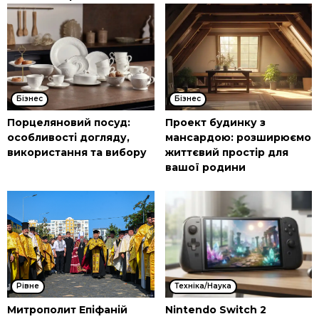
Бізнес
Бізнес
Порцеляновий посуд:
Проект будинку з
особливості догляду,
мансардою: розширюємо
використання та вибору
життєвий простір для
вашої родини
Рівне
Техніка/Наука
Митрополит Епіфаній
Nintendo Switch 2