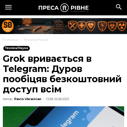
Головна
Техніка/Наука
Техніка/Наука
Grok вривається в
Telegram: Дуров
пообіцяв безкоштовний
доступ всім
Автор:
Pavlo Ukrainian
-
13:28, 02.06.2025