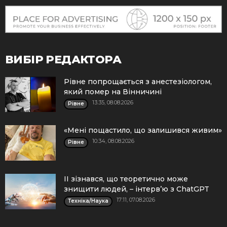
ВИБІР РЕДАКТОРА
Рівне попрощається з анестезіологом,
який помер на Вінничині
13:35, 08.08.2026
Рівне
«Мені пощастило, що залишився живим»
10:34, 08.08.2026
Рівне
ІІ зізнався, що теоретично може
знищити людей, – інтерв’ю з ChatGPT
17:11, 07.08.2026
Техніка/Наука