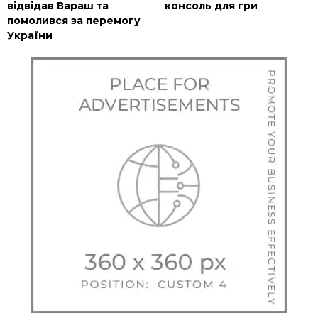
відвідав Вараш та
консоль для гри
помолився за перемогу
України