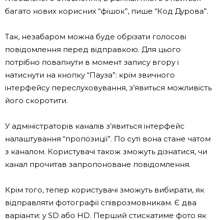
багато нових корисних “фішок”, пише “Код Дурова”.
Так, незабаром можна буде обрізати голосові
повідомлення перед відправкою. Для цього
потрібно повапнути в момент запису вгору і
натиснути на кнопку “Пауза”: крім звичного
інтерфейсу переслуховування, з’явиться можливість
його скоротити.
У адміністраторів каналів з’явиться інтерфейс
налаштування “пропозиції”. По суті вона стане чатом
з каналом. Користувачі також зможуть дізнатися, чи
канал прочитав запропоноване повідомлення.
Крім того, тепер користувачі зможуть вибирати, як
відправляти фотографії співрозмовникам. Є два
варіанти: у SD або HD. Перший стискатиме фото як