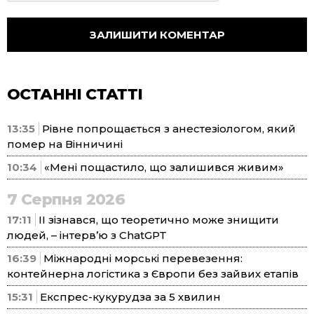
ОСТАННІ СТАТТІ
13:35
Рівне попрощається з анестезіологом, який
помер на Вінничині
10:34
«Мені пощастило, що залишився живим»
7 Серпня 2026
17:11
ІІ зізнався, що теоретично може знищити
людей, – інтерв’ю з ChatGPT
16:39
Міжнародні морські перевезення:
контейнерна логістика з Європи без зайвих етапів
15:31
Експрес-кукурудза за 5 хвилин