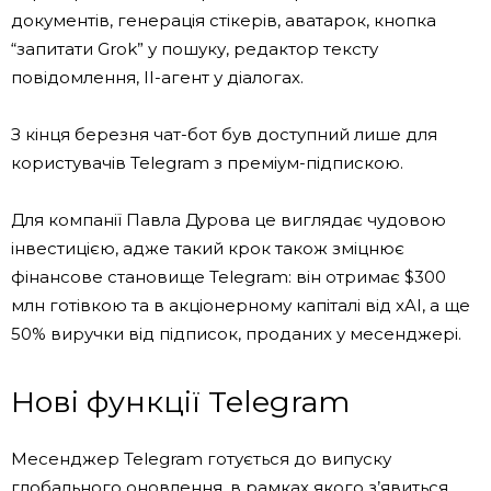
документів, генерація стікерів, аватарок, кнопка
“запитати Grok” у пошуку, редактор тексту
повідомлення, ІІ-агент у діалогах.
З кінця березня чат-бот був доступний лише для
користувачів Telegram з преміум-підпискою.
Для компанії Павла Дурова це виглядає чудовою
інвестицією, адже такий крок також зміцнює
фінансове становище Telegram: він отримає $300
млн готівкою та в акціонерному капіталі від xAI, а ще
50% виручки від підписок, проданих у месенджері.
Нові функції Telegram
Месенджер Telegram готується до випуску
глобального оновлення, в рамках якого з’явиться