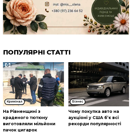
ПОПУЛЯРНІ СТАТТІ
Кримінал
Бізнес
На Рівненщині з
Чому покупка авто на
краденого тютюну
аукціоні у США б’є всі
виготовляли мільйони
рекорди популярності
пачок цигарок