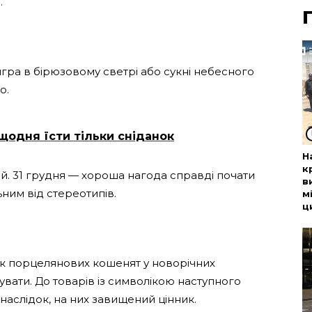
.
игра в бірюзовому светрі або сукні небесного
о.
щодня їсти тільки сніданок
Н
к
й. 31 грудня — хороша нагода справді почати
в
ним від стереотипів.
м
ц
ок порцелянових кошенят у новорічних
увати. До товарів із символікою наступного
 наслідок, на них завищений цінник.