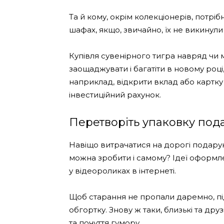
Та й кому, окрім колекціонерів, потрі
шафах, якщо, звичайно, їх не викинул
Купівля сувенірного тигра навряд чи 
заощаджувати і багатіти в новому році
наприклад, відкрити вклад або картку
інвестиційний рахунок.
Перетворіть упаковку пода
Навіщо витрачатися на дорогі подарун
можна зробити і самому? Ідеї ​​оформ
у відеороликах в інтернеті.
Щоб старання не пропали даремно, під
обгортку. Знову ж таки, близькі та дру
та почуття гумору.