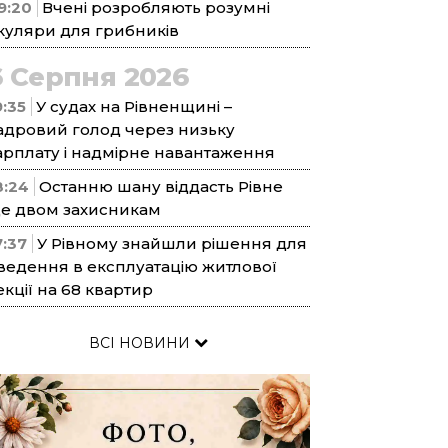
9:20
Вчені розробляють розумні
куляри для грибників
6 Серпня 2026
9:35
У судах на Рівненщині –
адровий голод через низьку
арплату і надмірне навантаження
8:24
Останню шану віддасть Рівне
е двом захисникам
7:37
У Рівному знайшли рішення для
ведення в експлуатацію житлової
екції на 68 квартир
ВСІ НОВИНИ