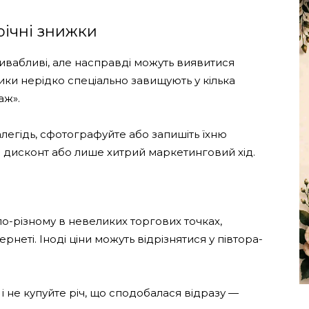
річні знижки
ивабливі, але насправді можуть виявитися
ки нерідко спеціально завищують у кілька
аж».
легідь, сфотографуйте або запишіть їхню
ій дисконт або лише хитрий маркетинговий хід.
по-різному в невеликих торгових точках,
неті. Іноді ціни можуть відрізнятися у півтора-
і не купуйте річ, що сподобалася відразу —