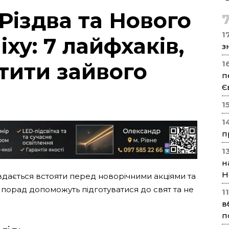
Різдва та Нового
17
іху: 7 лайфхаків,
з
тити зайвого
1
п
Є
1
1
п
1
н
Н
вдається встояти перед новорічними акціями та
м порад допоможуть підготуватися до свят та не
1
в
п