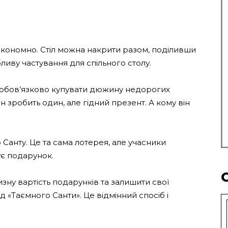
 економно. Стіл можна накрити разом, поділивши
ливу частування для спільного столу.
еобов’язково купувати дюжину недорогих
н зробить один, але гідний презент. А кому він
Санту. Це та сама лотерея, але учасники
ує подарунок.
ну вартість подарунків та залишити свої
д «Таємного Санти». Це відмінний спосіб і