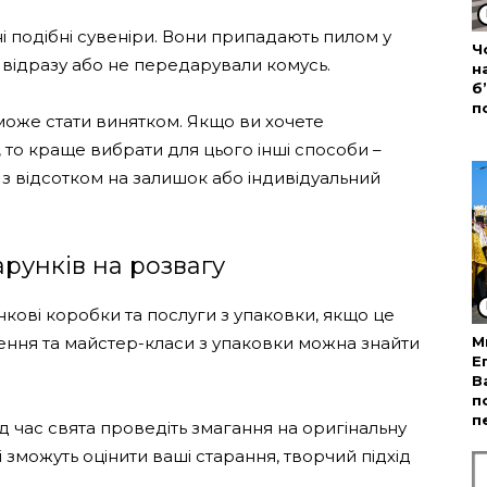
бні подібні сувеніри. Вони припадають пилом у
Ч
и відразу або не передарували комусь.
н
б
п
може стати винятком. Якщо ви хочете
, то краще вибрати для цього інші способи –
 з відсотком на залишок або індивідуальний
рунків на розвагу
кові коробки та послуги з упаковки, якщо це
лення та майстер-класи з упаковки можна знайти
М
Е
В
п
п
 час свята проведіть змагання на оригінальну
зі зможуть оцінити ваші старання, творчий підхід