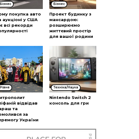
Бізнес
Бізнес
ому покупка авто
Проект будинку з
а аукціоні у США
мансардою:
’є всі рекорди
розширюємо
опулярності
життєвий простір
для вашої родини
Рівне
Техніка/Наука
итрополит
Nintendo Switch 2
піфаній відвідав
консоль для гри
араш та
омолився за
еремогу України