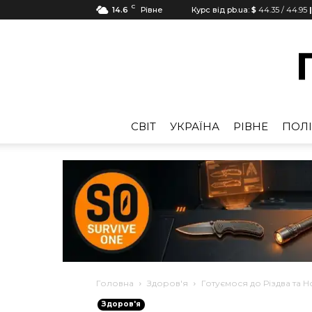
C
14.6
Рівне
Курс від pb.ua:
$
44.35
/
44.95
CВІТ
УКРАЇНА
РІВНЕ
ПОЛІ
Головна
Здоров'я
Готуємося до Різдва та Н
Здоров'я