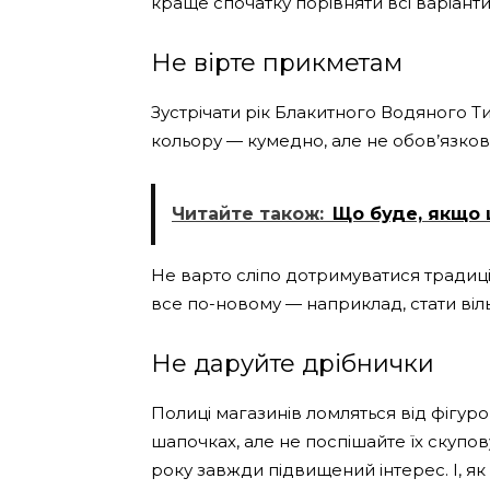
краще спочатку порівняти всі варіанти
Не вірте прикметам
Зустрічати рік Блакитного Водяного Т
кольору — кумедно, але не обов’язков
Читайте також:
Що буде, якщо 
Не варто сліпо дотримуватися традиці
все по-новому — наприклад, стати віль
Не даруйте дрібнички
Полиці магазинів ломляться від фігур
шапочках, але не поспішайте їх скупов
року завжди підвищений інтерес. І, як