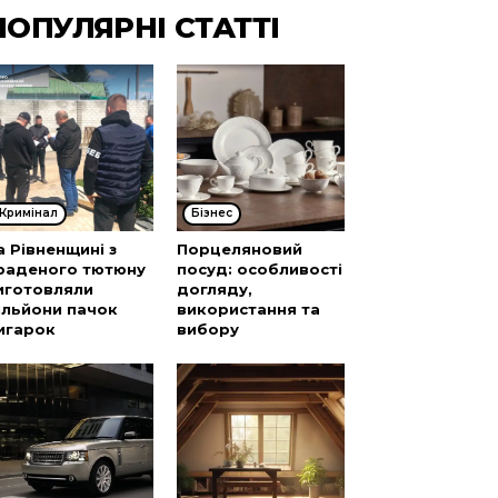
ПОПУЛЯРНІ СТАТТІ
Кримінал
Бізнес
а Рівненщині з
Порцеляновий
раденого тютюну
посуд: особливості
иготовляли
догляду,
ільйони пачок
використання та
игарок
вибору