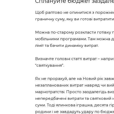
Сплануйте бюджет заздале
Щоб раптово не опинитися з порожнім
граничну суму, яку ви готові витратити
Можна по-старому розкласти готівку 
мобільними програмами. Там можна до
ліміт та бачити динаміку витрат.
Визначте головні статті витрат – напри
“святкування”.
Як не прорахуй, але на Новий рік зав
незапланованих витрат навряд чи вий
марнотратстві. Просто заздалегідь виз
непередбачені витрати та святковий на
суми. Тоді ялинкова іграшка, десята гі
родини і не завдадуть удару по бюдже