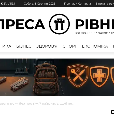
| €
51.1
/
52.1
Субота, 8 Серпня, 2026
Про нас / Контакти
З питань ре
ТИКА
БІЗНЕС
ЗДОРОВ'Я
СПОРТ
ЕКОНОМІКА
Преса
Рівне
ового року без поспіху: 7 лайфхаків, щоб не...