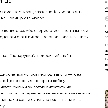
гідь
0
о
 гаманцем, краще заздалегідь встановити
 на Новий рік та Різдво.
1
по конвертах. Або скористатися спеціальними
к
давати статті витрат, встановлювати за ними
з
1
щ
клад, “подарунки”, “новорічний стіл” та
1
в
с
жди хочеться чогось несподіваного — і без
де. Це не привід докоряти себе у
начте, скільки ви готові витратити на
стрій та постарайтеся не виходити за межі цієї
рлянда чи санки будуть на радість для всієї
ту.