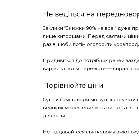
Не ведіться на передново
Заклики “Знижки 90% на все!” дуже пр
лише хитрощами. Перед святами цінни
разів, щоби потім оголосити «розпрод
Придивіться до потрібних речей зазда
вартість і потім перевірте — справжн
Порівнюйте ціни
Одні й самі товари можуть коштувати 
великих мережевих магазинах та в інтер
два рази.
Не піддавайтеся святковому ажіотажу 