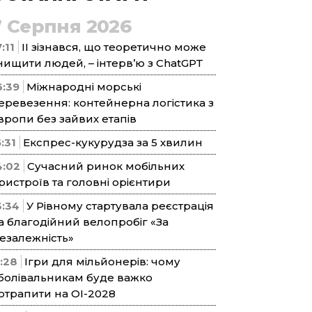
7 Серпня 2026
:11
ІІ зізнався, що теоретично може
нищити людей, – інтерв’ю з ChatGPT
6:39
Міжнародні морські
еревезення: контейнерна логістика з
вропи без зайвих етапів
5:31
Експрес-кукурудза за 5 хвилин
4:02
Сучасний ринок мобільних
ристроїв та головні орієнтири
3:34
У Рівному стартувала реєстрація
а благодійний велопробіг «За
езалежність»
1:28
Ігри для мільйонерів: чому
болівальникам буде важко
отрапити на ОІ-2028