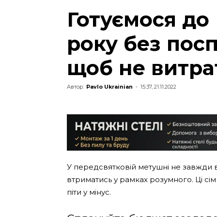
Готуємося до 
року без посп
щоб не витра
Автор:
Pavlo Ukrainian
-
15:37, 21.11.2022
У передсвятковій метушні не завжди 
втриматись у рамках розумного. Ці сі
піти у мінус.