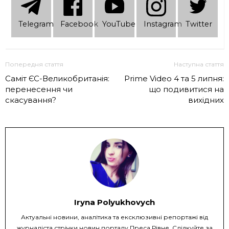
Telеgram
Facebook
YouTube
Instagram
Twitter
Попередня стаття
Наступна стаття
Саміт ЄС-Великобританія:
Prime Video 4 та 5 липня:
перенесення чи
що подивитися на
скасування?
вихідних
Iryna Polyukhovych
Актуальні новини, аналітика та ексклюзивні репортажі від
журналіста стрічки новин порталу Преса Рівне. Слідкуйте за