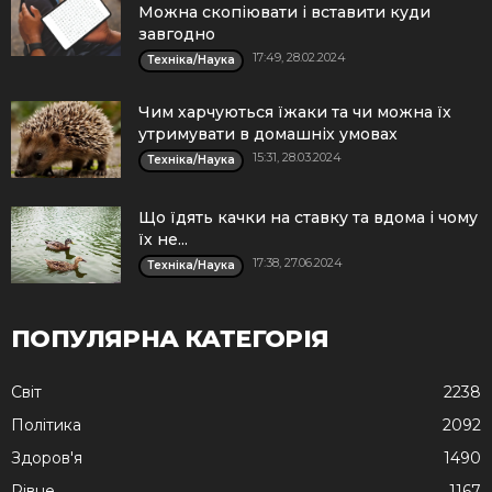
Можна скопіювати і вставити куди
завгодно
17:49, 28.02.2024
Техніка/Наука
Чим харчуються їжаки та чи можна їх
утримувати в домашніх умовах
15:31, 28.03.2024
Техніка/Наука
Що їдять качки на ставку та вдома і чому
їх не...
17:38, 27.06.2024
Техніка/Наука
ПОПУЛЯРНА КАТЕГОРІЯ
Cвіт
2238
Політика
2092
Здоров'я
1490
Рівне
1167