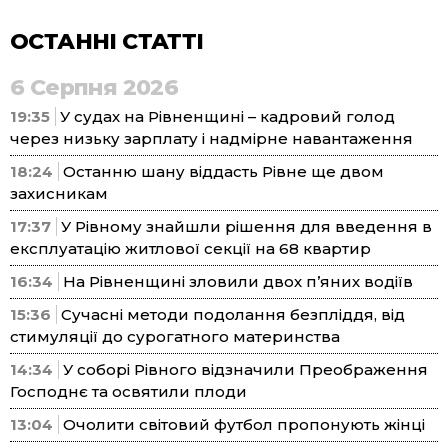
ОСТАННІ СТАТТІ
6 Серпня 2026
19:35
У судах на Рівненщині – кадровий голод
через низьку зарплату і надмірне навантаження
18:24
Останню шану віддасть Рівне ще двом
захисникам
17:37
У Рівному знайшли рішення для введення в
експлуатацію житлової секції на 68 квартир
16:34
На Рівненщині зловили двох п’яних водіїв
15:36
Сучасні методи подолання безпліддя, від
стимуляції до сурогатного материнства
14:34
У соборі Рівного відзначили Преображення
Господнє та освятили плоди
13:04
Очолити світовий футбол пропонують жінці