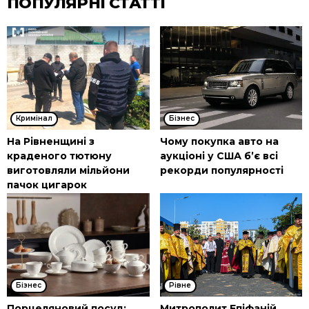
ПОПУЛЯРНІ СТАТТІ
Кримінал
Бізнес
На Рівненщині з
Чому покупка авто на
краденого тютюну
аукціоні у США б’є всі
виготовляли мільйони
рекорди популярності
пачок цигарок
Бізнес
Рівне
Порцеляновий посуд:
Митрополит Епіфаній