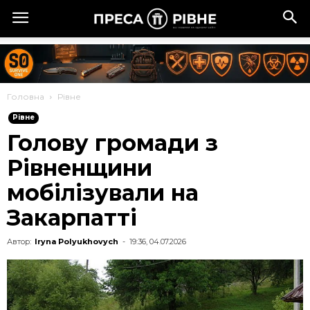
Головна
Рівне
Рівне
Голову громади з
Рівненщини
мобілізували на
Закарпатті
Автор:
Iryna Polyukhovych
-
19:36, 04.07.2026