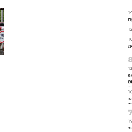
1
п
1
1
д
1
а
В
1
з
17
з