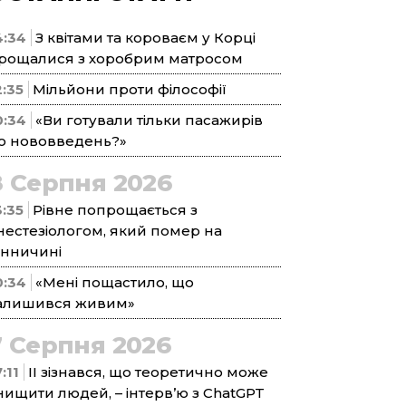
4:34
З квітами та короваєм у Корці
рощалися з хоробрим матросом
2:35
Мільйони проти філософії
0:34
«Ви готували тільки пасажирів
о нововведень?»
8 Серпня 2026
3:35
Рівне попрощається з
нестезіологом, який помер на
інничині
0:34
«Мені пощастило, що
алишився живим»
7 Серпня 2026
:11
ІІ зізнався, що теоретично може
нищити людей, – інтерв’ю з ChatGPT