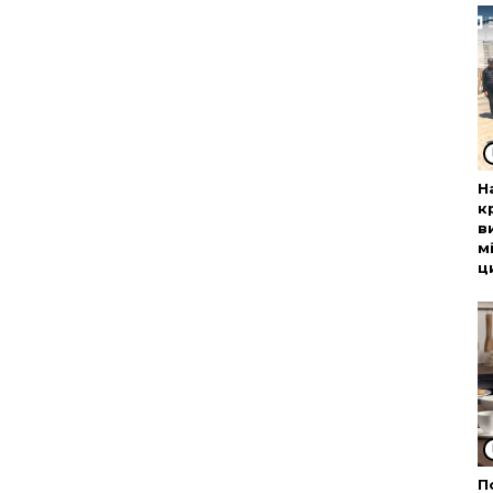
Н
к
в
м
ц
П