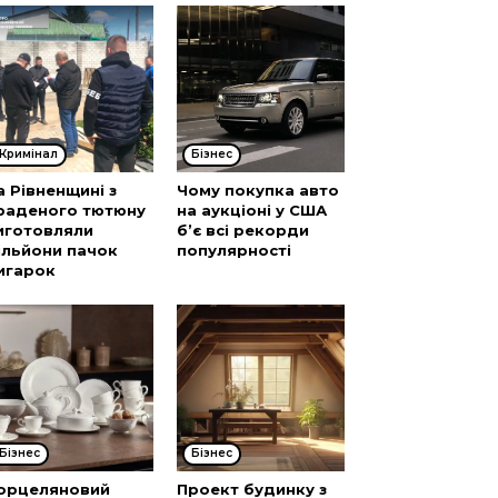
Кримінал
Бізнес
а Рівненщині з
Чому покупка авто
раденого тютюну
на аукціоні у США
иготовляли
б’є всі рекорди
ільйони пачок
популярності
игарок
Бізнес
Бізнес
орцеляновий
Проект будинку з