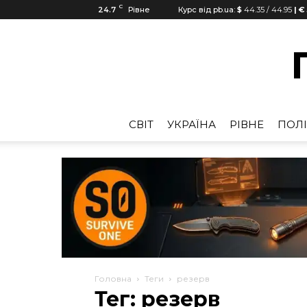
C
24.7
Рівне
Курс від pb.ua:
$
44.35
/
44.95
| €
CВІТ
УКРАЇНА
РІВНЕ
ПОЛІ
Головна
Теги
резерв
Тег: резерв