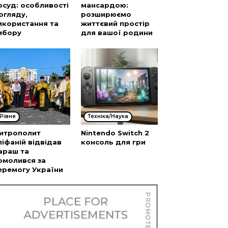
осуд: особливості
мансардою:
огляду,
розширюємо
икористання та
життєвий простір
ибору
для вашої родини
Рівне
Техніка/Наука
итрополит
Nintendo Switch 2
піфаній відвідав
консоль для гри
араш та
омолився за
еремогу України