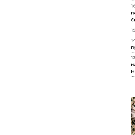
1
п
Є
1
1
п
1
н
Н