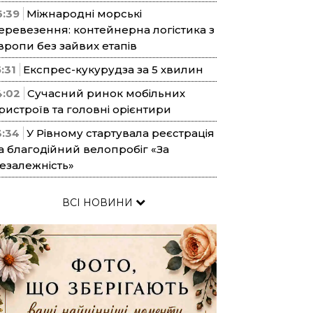
6:39
Міжнародні морські
еревезення: контейнерна логістика з
вропи без зайвих етапів
5:31
Експрес-кукурудза за 5 хвилин
4:02
Сучасний ринок мобільних
ристроїв та головні орієнтири
3:34
У Рівному стартувала реєстрація
а благодійний велопробіг «За
езалежність»
ВСІ НОВИНИ