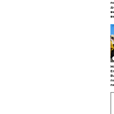
п
д
в
в
М
Е
В
п
п