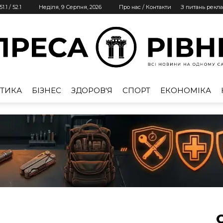
51.1
/
52.1
Неділя, 9 Серпня, 2026
Про нас / Контакти
З питань рекл
ТИКА
БІЗНЕС
ЗДОРОВ'Я
СПОРТ
ЕКОНОМІКА
Преса
Рівне