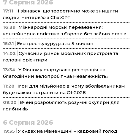
7 Серпня 2026
17:11
ІІ зізнався, що теоретично може знищити
людей, – інтерв’ю з ChatGPT
16:39
Міжнародні морські перевезення:
контейнерна логістика з Європи без зайвих етапів
15:31
Експрес-кукурудза за 5 хвилин
14:02
Сучасний ринок мобільних пристроїв та
головні орієнтири
13:34
У Рівному стартувала реєстрація на
благодійний велопробіг «За Незалежність»
11:28
Ігри для мільйонерів: чому вболівальникам
буде важко потрапити на ОІ-2028
09:20
Вчені розробляють розумні окуляри для
грибників
6 Серпня 2026
19:35
У судах на Рівненщині – кадровий голод