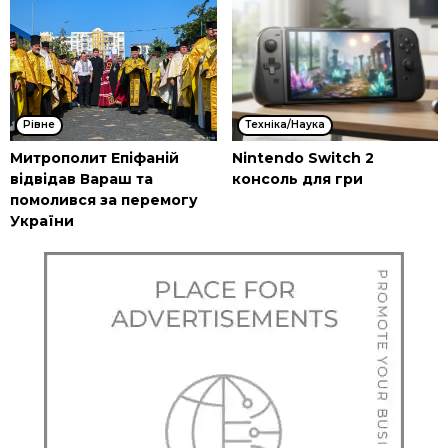
Рівне
Техніка/Наука
Митрополит Епіфаній
Nintendo Switch 2
відвідав Вараш та
консоль для гри
помолився за перемогу
України