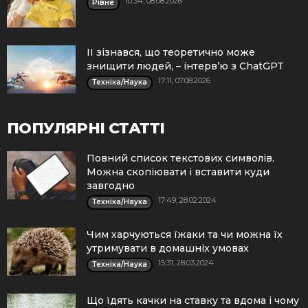
10:34, 08.08.2026
Рівне
ІІ зізнався, що теоретично може
знищити людей, – інтерв’ю з ChatGPT
17:11, 07.08.2026
Техніка/Наука
ПОПУЛЯРНІ СТАТТІ
Повний список текстових символів.
Можна скопіювати і вставити куди
завгодно
17:49, 28.02.2024
Техніка/Наука
Чим харчуються їжаки та чи можна їх
утримувати в домашніх умовах
15:31, 28.03.2024
Техніка/Наука
Що їдять качки на ставку та вдома і чому