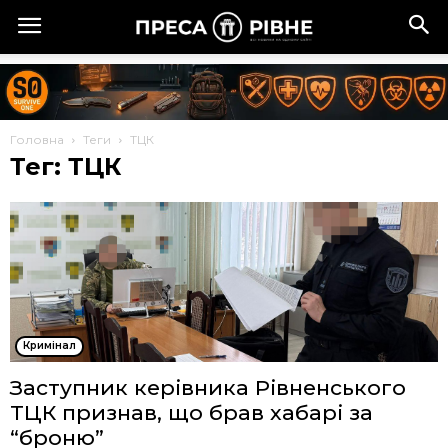
Головна
Теги
ТЦК
Тег: ТЦК
Кримінал
Заступник керівника Рівненського
ТЦК признав, що брав хабарі за
“броню”