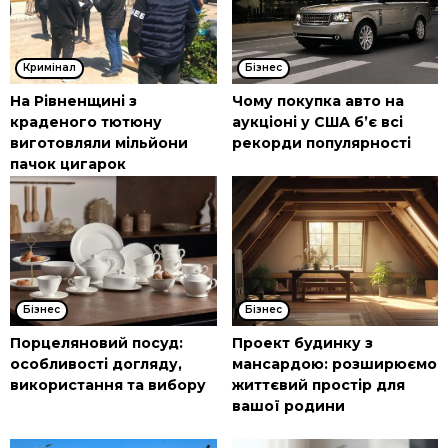
Кримінал
Бізнес
На Рівненщині з
Чому покупка авто на
краденого тютюну
аукціоні у США б’є всі
виготовляли мільйони
рекорди популярності
пачок цигарок
Бізнес
Бізнес
Порцеляновий посуд:
Проект будинку з
особливості догляду,
мансардою: розширюємо
використання та вибору
життєвий простір для
вашої родини