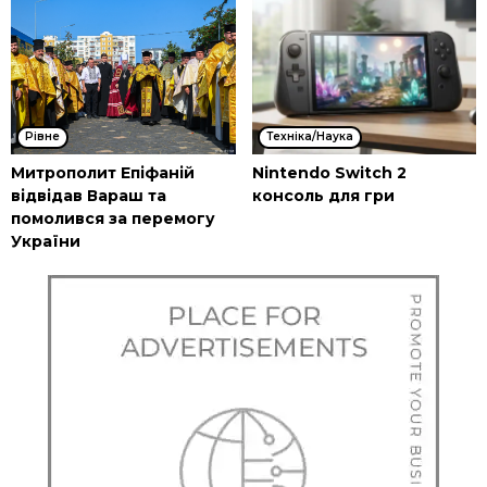
Рівне
Техніка/Наука
Митрополит Епіфаній
Nintendo Switch 2
відвідав Вараш та
консоль для гри
помолився за перемогу
України