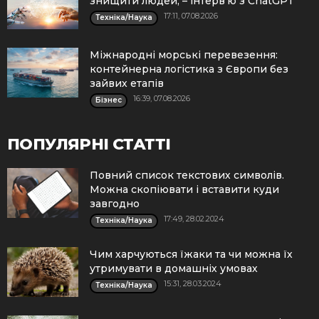
знищити людей, – інтерв’ю з ChatGPT
17:11, 07.08.2026
Техніка/Наука
Міжнародні морські перевезення:
контейнерна логістика з Європи без
зайвих етапів
16:39, 07.08.2026
Бізнес
ПОПУЛЯРНІ СТАТТІ
Повний список текстових символів.
Можна скопіювати і вставити куди
завгодно
17:49, 28.02.2024
Техніка/Наука
Чим харчуються їжаки та чи можна їх
утримувати в домашніх умовах
15:31, 28.03.2024
Техніка/Наука