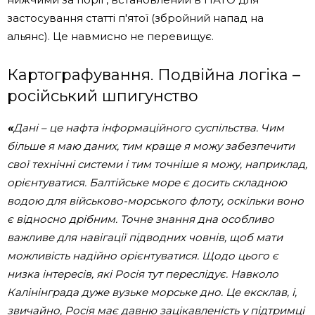
застосування статті п'ятої (збройний напад на
альянс). Це навмисно не перевищує.
Картографування. Подвійна логіка –
російський шпигунство
«
Дані – це нафта інформаційного суспільства. Чим
більше я маю даних, тим краще я можу забезпечити
свої технічні системи і тим точніше я можу, наприклад,
орієнтуватися. Балтійське море є досить складною
водою для військово-морського флоту, оскільки воно
є відносно дрібним. Точне знання дна особливо
важливе для навігації підводних човнів, щоб мати
можливість надійно орієнтуватися. Щодо цього є
низка інтересів, які Росія тут переслідує. Навколо
Калінінграда дуже вузьке морське дно. Це ексклав, і,
звичайно, Росія має давню зацікавленість у підтримці