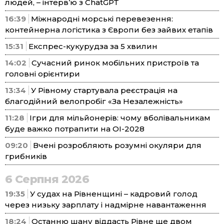
людей, – інтерв’ю з ChatGPT
16:39
Міжнародні морські перевезення:
контейнерна логістика з Європи без зайвих етапів
15:31
Експрес-кукурудза за 5 хвилин
14:02
Сучасний ринок мобільних пристроїв та
головні орієнтири
13:34
У Рівному стартувала реєстрація на
благодійний велопробіг «За Незалежність»
11:28
Ігри для мільйонерів: чому вболівальникам
буде важко потрапити на ОІ-2028
09:20
Вчені розробляють розумні окуляри для
грибників
6 Серпня 2026
19:35
У судах на Рівненщині – кадровий голод
через низьку зарплату і надмірне навантаження
18:24
Останню шану віддасть Рівне ще двом