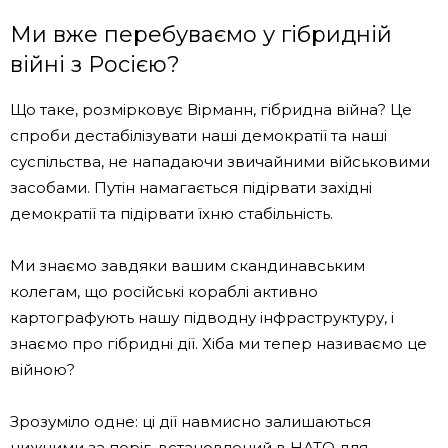
Ми вже перебуваємо у гібридній
війні з Росією?
Що таке, розмірковує Вірманн, гібридна війна? Це
спроби дестабілізувати наші демократії та наші
суспільства, не нападаючи звичайними військовими
засобами. Путін намагається підірвати західні
демократії та підірвати їхню стабільність.
Ми знаємо завдяки вашим скандинавським
колегам, що російські кораблі активно
картографують нашу підводну інфраструктуру, і
знаємо про гібридні дії. Хіба ми тепер називаємо це
війною?
Зрозуміло одне: ці дії навмисно залишаються
нижчими за поріг, встановлений в НАТО для