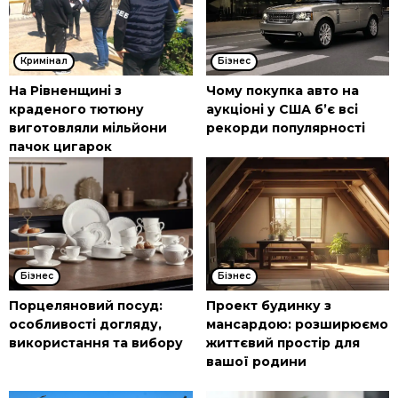
Кримінал
Бізнес
На Рівненщині з
Чому покупка авто на
краденого тютюну
аукціоні у США б’є всі
виготовляли мільйони
рекорди популярності
пачок цигарок
Бізнес
Бізнес
Порцеляновий посуд:
Проект будинку з
особливості догляду,
мансардою: розширюємо
використання та вибору
життєвий простір для
вашої родини