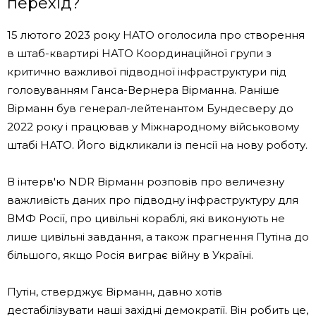
перехід?
15 лютого 2023 року НАТО оголосила про створення
в штаб-квартирі НАТО Координаційної групи з
критично важливої ​​підводної інфраструктури під
головуванням Ганса-Вернера Вірманна. Раніше
Вірманн був генерал-лейтенантом Бундесверу до
2022 року і працював у Міжнародному військовому
штабі НАТО. Його відкликали із пенсії на нову роботу.
В інтерв'ю NDR Вірманн розповів про величезну
важливість даних про підводну інфраструктуру для
ВМФ Росії, про цивільні кораблі, які виконують не
лише цивільні завдання, а також прагнення Путіна до
більшого, якщо Росія виграє війну в Україні.
Путін, стверджує Вірманн, давно хотів
дестабілізувати наші західні демократії. Він робить це,