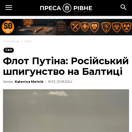
Головна
Cвіт
Cвіт
Флот Путіна: Російський
шпигунство на Балтиці
Автор:
Katerina Melnik
-
16:53, 25.09.2024