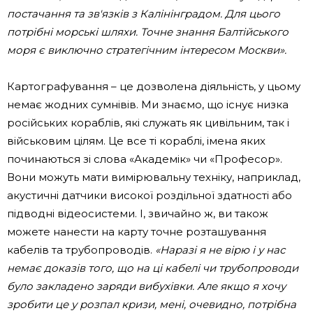
постачання та зв'язків з Калінінградом. Для цього
потрібні морські шляхи. Точне знання Балтійського
моря є виключно стратегічним інтересом Москви».
Картографування – це дозволена діяльність, у цьому
немає жодних сумнівів. Ми знаємо, що існує низка
російських кораблів, які служать як цивільним, так і
військовим цілям. Це все ті кораблі, імена яких
починаються зі слова «Академік» чи «Професор».
Вони можуть мати вимірювальну техніку, наприклад,
акустичні датчики високої роздільної здатності або
підводні відеосистеми. І, звичайно ж, ви також
можете нанести на карту точне розташування
кабелів та трубопроводів.
«Наразі я не вірю і у нас
немає доказів того, що на ці кабелі чи трубопроводи
було закладено заряди вибухівки. Але якщо я хочу
зробити це у розпал кризи, мені, очевидно, потрібна