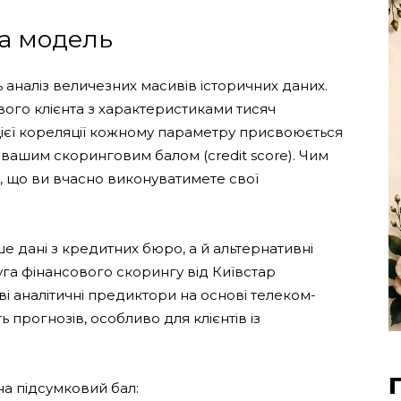
а модель
 аналіз величезних масивів історичних даних.
ого клієнта з характеристиками тисяч
цієї кореляції кожному параметру присвоюється
і є вашим скоринговим балом (credit score). Чим
о, що ви вчасно виконуватимете свої
е дані з кредитних бюро, а й альтернативні
га фінансового скорингу від Київстар
 аналітичні предиктори на основі телеком-
 прогнозів, особливо для клієнтів із
а підсумковий бал: