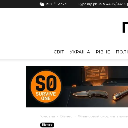
C
21.2
Рівне
Курс від pb.ua:
$
44.35
/
44.95
CВІТ
УКРАЇНА
РІВНЕ
ПОЛІ
Головна
Бізнес
Фінансовий скоринг визна
Бізнес