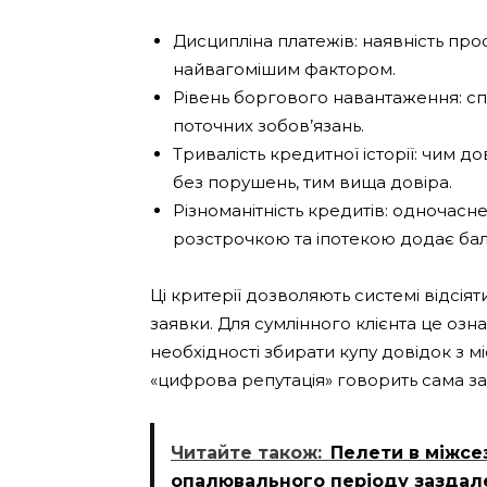
Дисципліна платежів: наявність пр
найвагомішим фактором.
Рівень боргового навантаження: с
поточних зобов’язань.
Тривалість кредитної історії: чим
без порушень, тим вища довіра.
Різноманітність кредитів: одночасн
розстрочкою та іпотекою додає бал
Ці критерії дозволяють системі відсіят
заявки. Для сумлінного клієнта це оз
необхідності збирати купу довідок з м
«цифрова репутація» говорить сама за
Читайте також:
Пелети в міжсе
опалювального періоду заздал