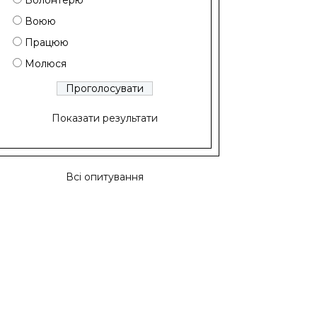
Волонтерю
Воюю
Працюю
Молюся
Показати результати
Всі опитування