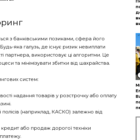
П
п
д
в
оринг
в
ся з банківськими позиками, сфера його
Будь-яка галузь, де існує ризик невиплати
ті партнера, використовує ці алгоритми. Це
цеси та мінімізувати збитки від шахрайства.
нгових систем:
М
Е
вості надання товарів у розстрочку або оплату
В
п
зині.
п
 полісів (наприклад, КАСКО) залежно від
у кредит або продаж дорогої техніки
 платежу.