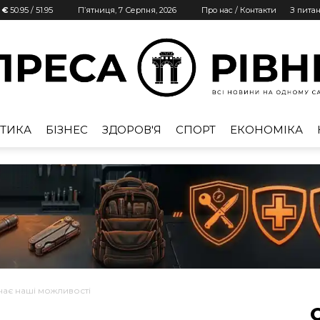
| €
50.95
/
51.95
П’ятниця, 7 Серпня, 2026
Про нас / Контакти
З пита
ТИКА
БІЗНЕС
ЗДОРОВ'Я
СПОРТ
ЕКОНОМІКА
Преса
Рівне
чає наші можливості