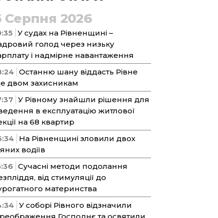
6 Серпня 2026
9:35
У судах на Рівненщині –
адровий голод через низьку
арплату і надмірне навантаження
8:24
Останню шану віддасть Рівне
е двом захисникам
7:37
У Рівному знайшли рішення для
ведення в експлуатацію житлової
екції на 68 квартир
6:34
На Рівненщині зловили двох
’яних водіїв
5:36
Сучасні методи подолання
езпліддя, від стимуляції до
урогатного материнства
4:34
У соборі Рівного відзначили
реображення Господнє та освятили