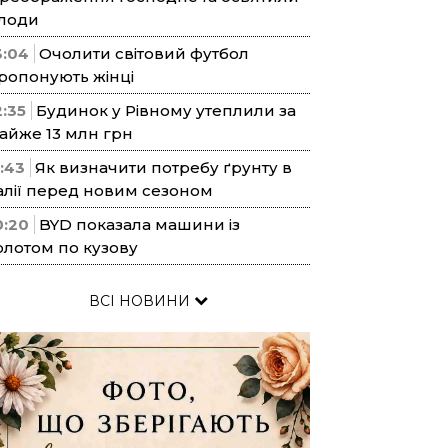
лоди
3:04
Очолити світовий футбол
ропонують жінці
2:35
Будинок у Рівному утеплили за
айже 13 млн грн
1:43
Як визначити потребу ґрунту в
алії перед новим сезоном
0:20
BYD показала машини із
олотом по кузову
ВСІ НОВИНИ