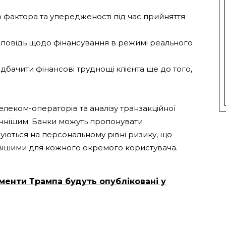
го фактора та упередженості під час прийняття
дповідь щодо фінансування в режимі реального
едбачити фінансові труднощі клієнта ще до того,
телеком-операторів та аналізу транзакційної
печнішим. Банки можуть пропонувати
азуються на персональному рівні ризику, що
вішими для кожного окремого користувача.
менти Трампа будуть опубліковані у