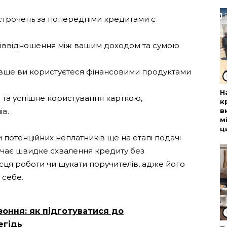
острочень за попередніми кредитами є
піввідношення між вашим доходом та сумою
 довше ви користуєтеся фінансовими продуктами
Н
е та успішне користування карткою,
к
ів.
в
м
ц
и потенційних неплатників ще на етапі подачі
начає швидке схвалення кредиту без
ісця роботи чи шукати поручителів, адже його
 себе.
зоння: як підготуватися до
егідь