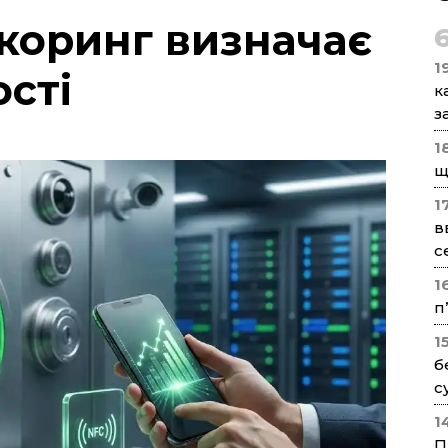
коринг визначає
1
сті
к
з
1
щ
1
в
с
1
п
1
б
с
1
П