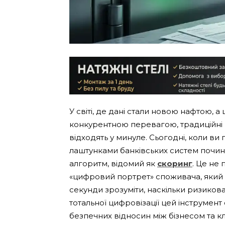
У світі, де дані стали новою нафтою, 
конкурентною перевагою, традиційні 
відходять у минуле. Сьогодні, коли ви
лаштунками банківських систем почи
алгоритм, відомий як
скоринг
. Це не
«цифровий портрет» споживача, який 
секунди зрозуміти, наскільки ризиков
тотальної цифровізації цей інструмен
безпечних відносин між бізнесом та кл