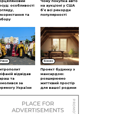
орцеляновий
Чому покупка авто
осуд: особливості
на аукціоні у США
огляду,
б’є всі рекорди
икористання та
популярності
ибору
Рівне
Бізнес
итрополит
Проект будинку з
піфаній відвідав
мансардою:
араш та
розширюємо
омолився за
життєвий простір
еремогу України
для вашої родини