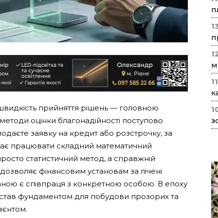
п
1
п
1
м
1
к
а швидкість прийняття рішень — головною
1
методи оцінки благонадійності поступово
з
 подаєте заявку на кредит або розстрочку, за
нає працювати складний математичний
 просто статистичний метод, а справжній
дозволяє фінансовим установам за лічені
аною є співпраця з конкретною особою. В епоху
т став фундаментом для побудови прозорих та
ієнтом.