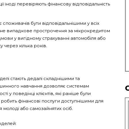
ї іноді перевіряють фінансову відповідальність
 споживачів бути відповідальнішими у всіх
Одне випадкове прострочення за мікрокредитом
мови у вигідному страхуванні автомобіля або
 через кілька років.
делі стають дедалі складнішими та
ашинного навчання дозволяє системам
ті у поведінці клієнтів, які раніше були
 робить фінансові послуги доступнішими для
 молоді або самозайнятих осіб.
оделей: