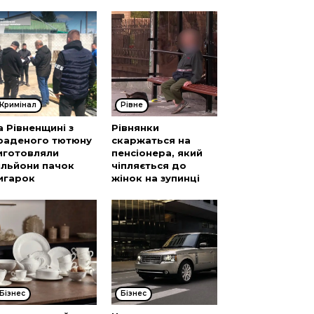
Кримінал
Рівне
а Рівненщині з
Рівнянки
раденого тютюну
скаржаться на
иготовляли
пенсіонера, який
ільйони пачок
чіпляється до
игарок
жінок на зупинці
Бізнес
Бізнес