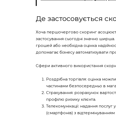
Де застосовується ск
Хоча першочергово скоринг асоціюєть
застосування сьогодні значно ширша. 
грошей або необхідна оцінка надійнос
допомагає бізнесу автоматизувати про
Сфери активного використання скори
Роздрібна торгівля: оцінка можли
частинами безпосередньо в мага
Страхування: розрахунок вартості
профілю ризику клієнта.
Телекомунікації: надання послуг 
(смартфонів) з відтермінуванням