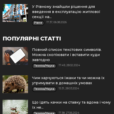
У Рівному знайшли рішення для
введення в експлуатацію житлової
секції на...
17:37, 06.08.2026
Рівне
ПОПУЛЯРНІ СТАТТІ
Повний список текстових символів.
Можна скопіювати і вставити куди
завгодно
17:49, 28.02.2024
Техніка/Наука
Чим харчуються їжаки та чи можна їх
утримувати в домашніх умовах
15:31, 28.03.2024
Техніка/Наука
Що їдять качки на ставку та вдома і чому
їх не...
17:38, 27.06.2024
Техніка/Наука