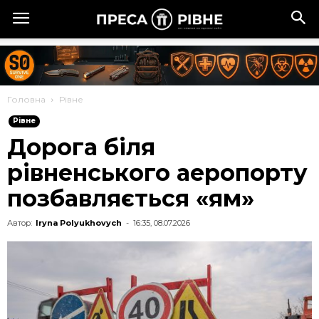
Головна
Рівне
Рівне
Дорога біля
рівненського аеропорту
позбавляється «ям»
Автор:
Iryna Polyukhovych
-
16:35, 08.07.2026