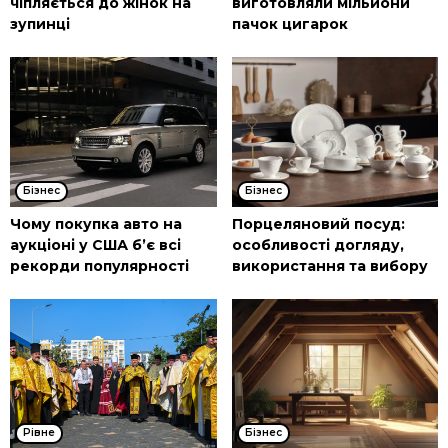
чіпляється до жінок на
виготовляли мільйони
зупинці
пачок цигарок
Бізнес
Бізнес
Чому покупка авто на
Порцеляновий посуд:
аукціоні у США б’є всі
особливості догляду,
рекорди популярності
використання та вибору
Рівне
Бізнес