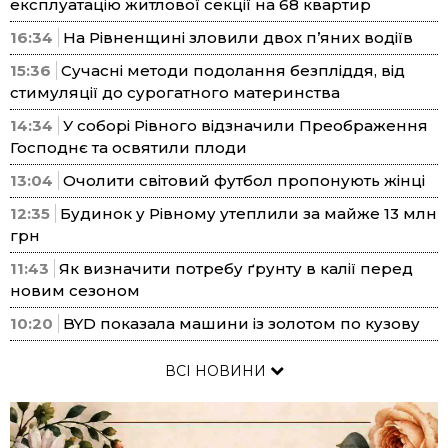
експлуатацію житлової секції на 68 квартир
16:34
На Рівненщині зловили двох п’яних водіїв
15:36
Сучасні методи подолання безпліддя, від
стимуляції до сурогатного материнства
14:34
У соборі Рівного відзначили Преображення
Господнє та освятили плоди
13:04
Очолити світовий футбол пропонують жінці
12:35
Будинок у Рівному утеплили за майже 13 млн
грн
11:43
Як визначити потребу ґрунту в калії перед
новим сезоном
10:20
BYD показала машини із золотом по кузову
ВСІ НОВИНИ