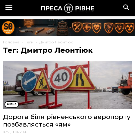
Головна
Теги
Дмитро Леонтіюк
Тег: Дмитро Леонтіюк
Рівне
Дорога біля рівненського аеропорту
позбавляється «ям»
16:35, 08.07.2026