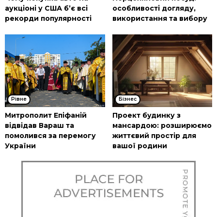
аукціоні у США б’є всі
особливості догляду,
рекорди популярності
використання та вибору
Рівне
Бізнес
Митрополит Епіфаній
Проект будинку з
відвідав Вараш та
мансардою: розширюємо
помолився за перемогу
життєвий простір для
України
вашої родини