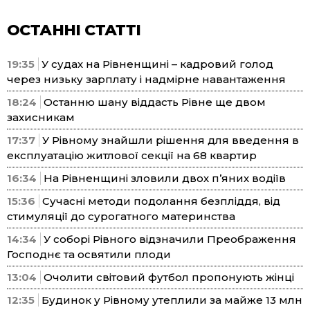
ОСТАННІ СТАТТІ
19:35
У судах на Рівненщині – кадровий голод
через низьку зарплату і надмірне навантаження
18:24
Останню шану віддасть Рівне ще двом
захисникам
17:37
У Рівному знайшли рішення для введення в
експлуатацію житлової секції на 68 квартир
16:34
На Рівненщині зловили двох п’яних водіїв
15:36
Сучасні методи подолання безпліддя, від
стимуляції до сурогатного материнства
14:34
У соборі Рівного відзначили Преображення
Господнє та освятили плоди
13:04
Очолити світовий футбол пропонують жінці
12:35
Будинок у Рівному утеплили за майже 13 млн