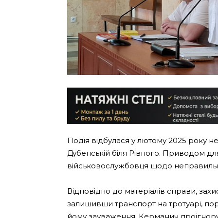
Подія відбулася у лютому 2025 року н
Дубенській біля Рівного. Приводом дл
військовослужбовця щодо неправильн
Відповідно до матеріалів справи, зах
залишивши транспорт на тротуарі, по
йому зауваження. Керманич проігнорув