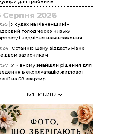
куляри для грибників
6 Серпня 2026
9:35
У судах на Рівненщині –
адровий голод через низьку
арплату і надмірне навантаження
8:24
Останню шану віддасть Рівне
е двом захисникам
7:37
У Рівному знайшли рішення для
ведення в експлуатацію житлової
екції на 68 квартир
ВСІ НОВИНИ