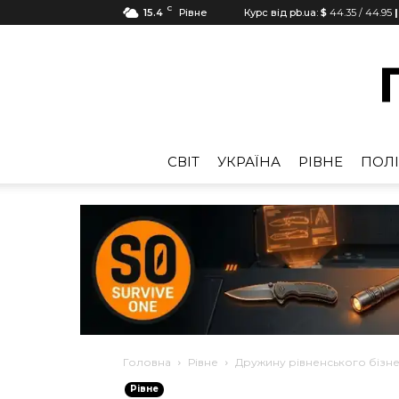
C
15.4
Рівне
Курс від pb.ua:
$
44.35
/
44.95
|
CВІТ
УКРАЇНА
РІВНЕ
ПОЛІ
Головна
Рівне
Дружину рівненського бізн
Рівне