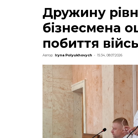
Дружину рівн
бізнесмена о
побиття війс
Автор:
Iryna Polyukhovych
-
15:34, 08.07.2026