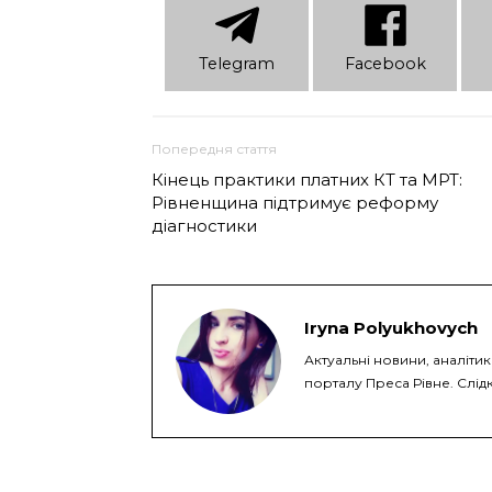
Telеgram
Facebook
Попередня стаття
Кінець практики платних КТ та МРТ:
Рівненщина підтримує реформу
діагностики
Iryna Polyukhovych
Актуальні новини, аналітик
порталу Преса Рівне. Слідк