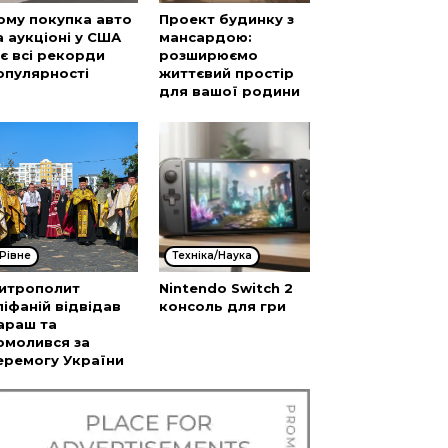
ому покупка авто
Проект будинку з
а аукціоні у США
мансардою:
’є всі рекорди
розширюємо
опулярності
життєвий простір
для вашої родини
Рівне
Техніка/Наука
итрополит
Nintendo Switch 2
піфаній відвідав
консоль для гри
араш та
омолився за
еремогу України