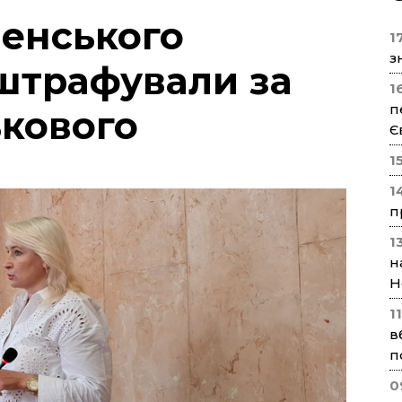
енського
17
з
штрафували за
1
п
ькового
Є
1
1
п
1
н
Н
1
в
п
0