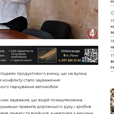
о
1
к
з
1
щ
1
в
с
еподалік продуктового ринку, що на вулиці
я конфлікту стало зауваження
ого паркування автомобіля.
исник зауважив, що водій позашляховика
рушивши правила дорожнього руху, і зробив
ав заувагу та відійшов, а невдовзі з машини