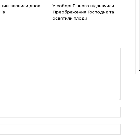
щині зловили двох
У соборі Рівного відзначили
іїв
Преображення Господнє та
освятили плоди