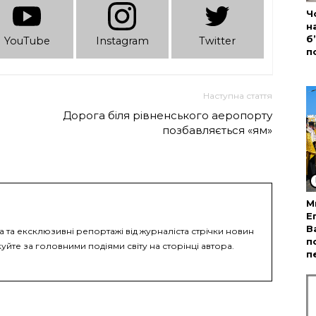
Ч
н
б
YouTube
Instagram
Twitter
п
Наступна стаття
Дорога біля рівненського аеропорту
позбавляється «ям»
М
Е
В
а та ексклюзивні репортажі від журналіста стрічки новин
п
уйте за головними подіями світу на сторінці автора.
п