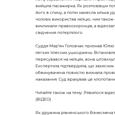
вийшла пасажирка. Як розповівши поте
його в спину, а потім нанесла кілька
чоловік використав міліцю, чим тако
викликали правоохоронців, а відеоза
свідчення потерпілого.
Суддя Мар'ян Головчак признав Юлію
легких тілесних ушкоджень. Встановлен
пересувався на міліцях, вона штовхну
Експертиза підтвердила, що захисник 
обвинувачена повністю визнала прови
наказання. Суд врахував це клопотання
Читайте також на тему: З'явилося віде
(ВІДЕО)
Як дружина рівненського бізнесмена б