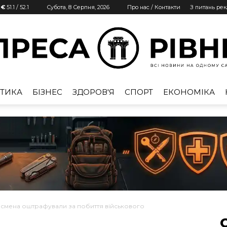
 €
51.1
/
52.1
Субота, 8 Серпня, 2026
Про нас / Контакти
З питань ре
ТИКА
БІЗНЕС
ЗДОРОВ'Я
СПОРТ
ЕКОНОМІКА
Преса
Рівне
есмена оштрафували за побиття військового