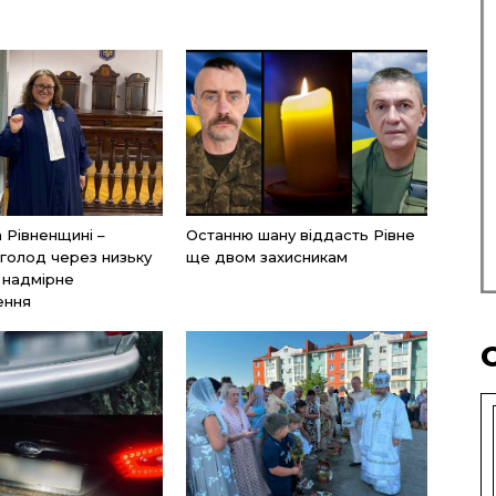
а Рівненщині –
Останню шану віддасть Рівне
голод через низьку
ще двом захисникам
і надмірне
ення