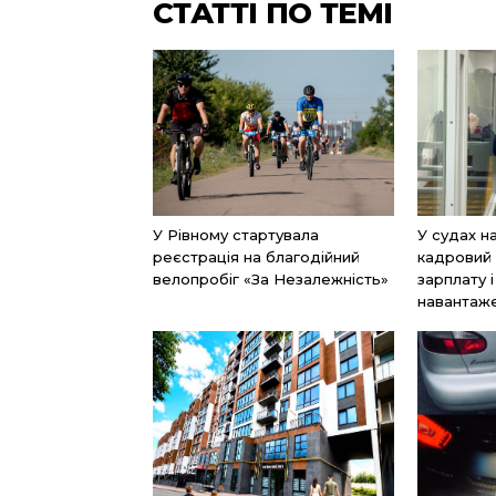
СТАТТІ ПО ТЕМІ
У Рівному стартувала
У судах н
реєстрація на благодійний
кадровий 
велопробіг «За Незалежність»
зарплату 
навантаж