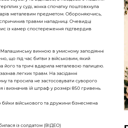
рпілих у суді, жінка спочатку поштовхнула
 ударів металевим предметом. Обороняючись,
ж спричинив травми нападниці. Очевидці
пис із камер спостереження підтвердив
 Малашинську винною в умисному заподіянні
о, що під час битви з військовим, який
ла його та тричі вдарила металевою палицею.
зазнав легких травм. На засіданні
ну та просила не застосовувати суворого
 і визначив їй штраф у розмірі 850 гривень.
о бійки військового та дружини бізнесмена
илася із солдатом (ВІДЕО)