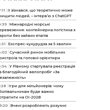
:11
ІІ зізнався, що теоретично може
нищити людей, – інтерв’ю з ChatGPT
6:39
Міжнародні морські
еревезення: контейнерна логістика з
вропи без зайвих етапів
5:31
Експрес-кукурудза за 5 хвилин
4:02
Сучасний ринок мобільних
ристроїв та головні орієнтири
3:34
У Рівному стартувала реєстрація
а благодійний велопробіг «За
езалежність»
1:28
Ігри для мільйонерів: чому
болівальникам буде важко
отрапити на ОІ-2028
9:20
Вчені розробляють розумні