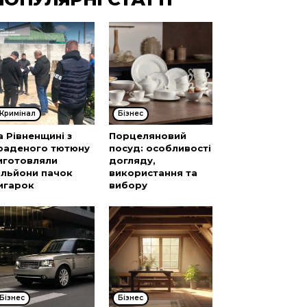
Кримінал
Бізнес
а Рівненщині з
Порцеляновий
раденого тютюну
посуд: особливості
иготовляли
догляду,
ільйони пачок
використання та
игарок
вибору
Бізнес
Бізнес