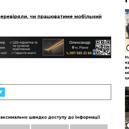
перевіряли, чи працюватиме мобільний
Н
к
в
м
ц
максимально швидко доступу до інформації