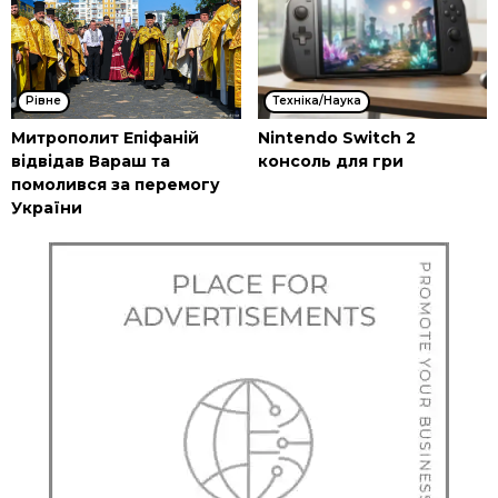
Рівне
Техніка/Наука
Митрополит Епіфаній
Nintendo Switch 2
відвідав Вараш та
консоль для гри
помолився за перемогу
України