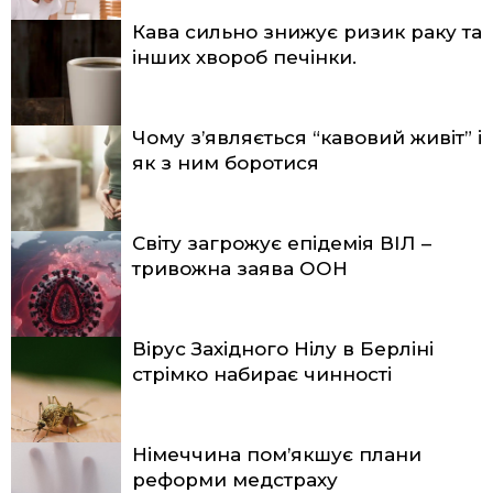
Кава сильно знижує ризик раку та
інших хвороб печінки.
Чому з’являється “кавовий живіт” і
як з ним боротися
Світу загрожує епідемія ВІЛ –
тривожна заява ООН
Вірус Західного Нілу в Берліні
стрімко набирає чинності
Німеччина пом’якшує плани
реформи медстраху