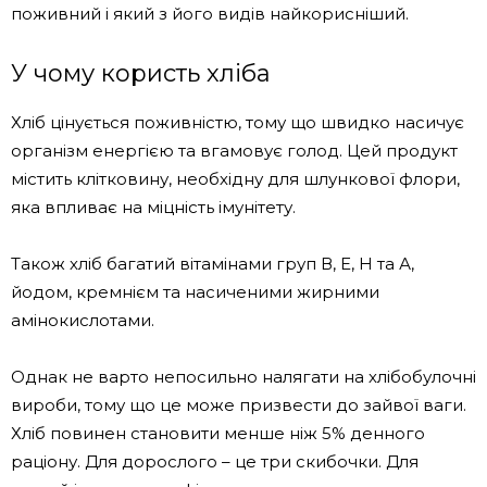
поживний і який з його видів найкорисніший.
У чому користь хліба
Хліб цінується поживністю, тому що швидко насичує
організм енергією та вгамовує голод. Цей продукт
містить клітковину, необхідну для шлункової флори,
яка впливає на міцність імунітету.
Також хліб багатий вітамінами груп В, Е, Н та А,
йодом, кремнієм та насиченими жирними
амінокислотами.
Однак не варто непосильно налягати на хлібобулочні
вироби, тому що це може призвести до зайвої ваги.
Хліб повинен становити менше ніж 5% денного
раціону. Для дорослого – це три скибочки. Для