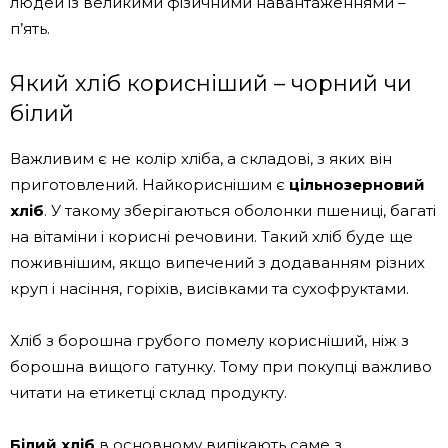
людей із великими фізичними навантаженнями –
п’ять.
Який хліб корисніший – чорний чи
білий
Важливим є не колір хліба, а складові, з яких він
приготовлений. Найкориснішим є
цільнозерновий
хліб
. У такому зберігаються оболонки пшениці, багаті
на вітаміни і корисні речовини. Такий хліб буде ще
поживнішим, якщо випечений з додаванням різних
круп і насіння, горіхів, висівками та сухофруктами.
Хліб з борошна грубого помелу корисніший, ніж з
борошна вищого гатунку. Тому при покупці важливо
читати на етикетці склад продукту.
Білий
хліб
в основному випікають саме з