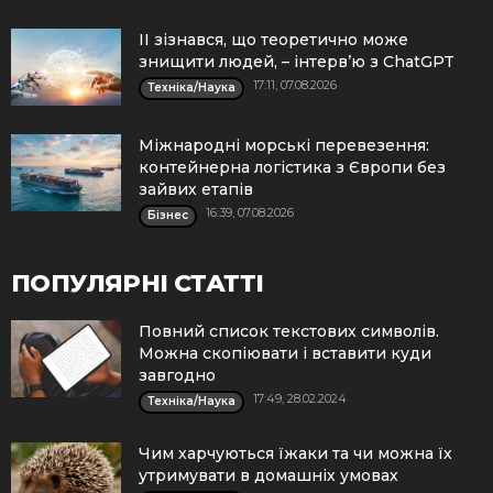
ІІ зізнався, що теоретично може
знищити людей, – інтерв’ю з ChatGPT
17:11, 07.08.2026
Техніка/Наука
Міжнародні морські перевезення:
контейнерна логістика з Європи без
зайвих етапів
16:39, 07.08.2026
Бізнес
ПОПУЛЯРНІ СТАТТІ
Повний список текстових символів.
Можна скопіювати і вставити куди
завгодно
17:49, 28.02.2024
Техніка/Наука
Чим харчуються їжаки та чи можна їх
утримувати в домашніх умовах