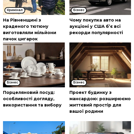
Кримінал
Бізнес
На Рівненщині з
Чому покупка авто на
краденого тютюну
аукціоні у США б’є всі
виготовляли мільйони
рекорди популярності
пачок цигарок
Бізнес
Бізнес
Порцеляновий посуд:
Проект будинку з
особливості догляду,
мансардою: розширюємо
використання та вибору
життєвий простір для
вашої родини