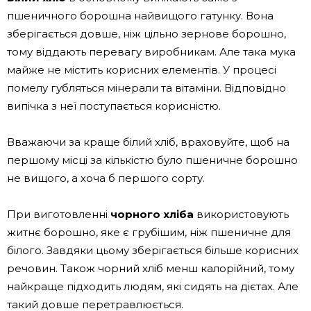
пшеничного борошна найвищого гатунку. Вона
зберігається довше, ніж цільно зернове борошно,
тому віддають перевагу виробникам. Але така мука
майже не містить корисних елементів. У процесі
помелу губляться мінерали та вітаміни. Відповідно
випічка з неї поступається корисністю.
Вважаючи за краще білий хліб, враховуйте, щоб на
першому місці за кількістю було пшеничне борошно
не вищого, а хоча б першого сорту.
При виготовленні
чорного хліба
використовують
житнє борошно, яке є грубішим, ніж пшеничне для
білого. Завдяки цьому зберігається більше корисних
речовин. Також чорний хліб менш калорійний, тому
найкраще підходить людям, які сидять на дієтах. Але
такий довше перетравлюється.