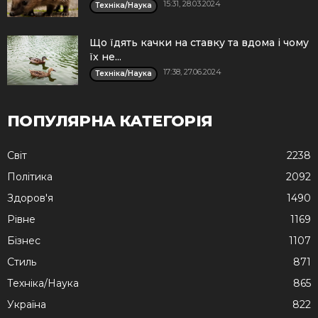
15:31, 28.03.2024
Техніка/Наука
Що їдять качки на ставку та вдома і чому
їх не...
17:38, 27.06.2024
Техніка/Наука
ПОПУЛЯРНА КАТЕГОРІЯ
Cвіт
2238
Політика
2092
Здоров'я
1490
Рівне
1169
Бізнес
1107
Стиль
871
Техніка/Наука
865
Україна
822