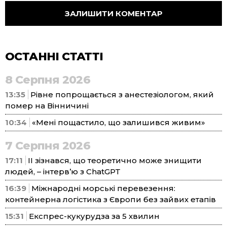
ОСТАННІ СТАТТІ
8 Серпня 2026
13:35
Рівне попрощається з анестезіологом, який
помер на Вінничині
10:34
«Мені пощастило, що залишився живим»
7 Серпня 2026
17:11
ІІ зізнався, що теоретично може знищити
людей, – інтерв’ю з ChatGPT
16:39
Міжнародні морські перевезення:
контейнерна логістика з Європи без зайвих етапів
15:31
Експрес-кукурудза за 5 хвилин