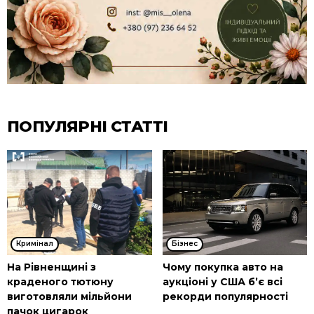
ПОПУЛЯРНІ СТАТТІ
Кримінал
Бізнес
На Рівненщині з
Чому покупка авто на
краденого тютюну
аукціоні у США б’є всі
виготовляли мільйони
рекорди популярності
пачок цигарок