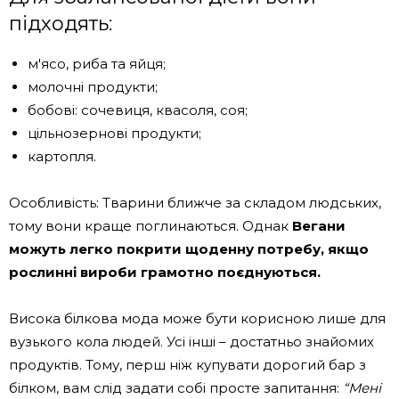
підходять:
м'ясо, риба та яйця;
молочні продукти;
бобові: сочевиця, квасоля, соя;
цільнозернові продукти;
картопля.
Особливість: Тварини ближче за складом людських,
тому вони краще поглинаються. Однак
Вегани
можуть легко покрити щоденну потребу, якщо
рослинні вироби грамотно поєднуються.
Висока білкова мода може бути корисною лише для
вузького кола людей. Усі інші – достатньо знайомих
продуктів. Тому, перш ніж купувати дорогий бар з
білком, вам слід задати собі просте запитання:
“Мені