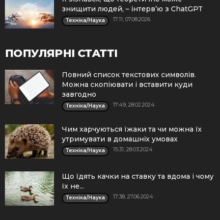
знищити людей, – інтерв’ю з ChatGPT
17:11, 07.08.2026
Техніка/Наука
ПОПУЛЯРНІ СТАТТІ
Повний список текстових символів.
Можна скопіювати і вставити куди
завгодно
17:49, 28.02.2024
Техніка/Наука
Чим харчуються їжаки та чи можна їх
утримувати в домашніх умовах
15:31, 28.03.2024
Техніка/Наука
Що їдять качки на ставку та вдома і чому
їх не...
17:38, 27.06.2024
Техніка/Наука