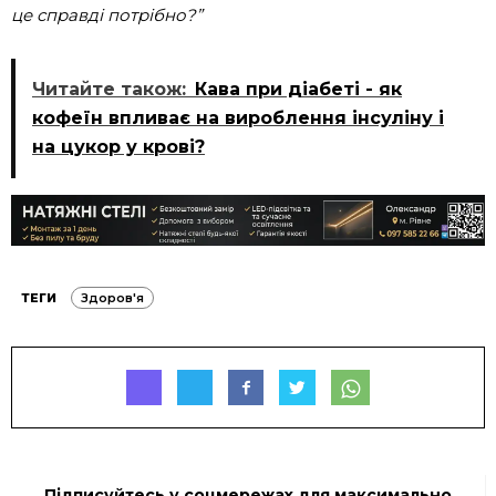
це справді потрібно?”
Читайте також:
Кава при діабеті - як
кофеїн впливає на вироблення інсуліну і
на цукор у крові?
ТЕГИ
Здоров'я
Підписуйтесь у соцмережах для максимально