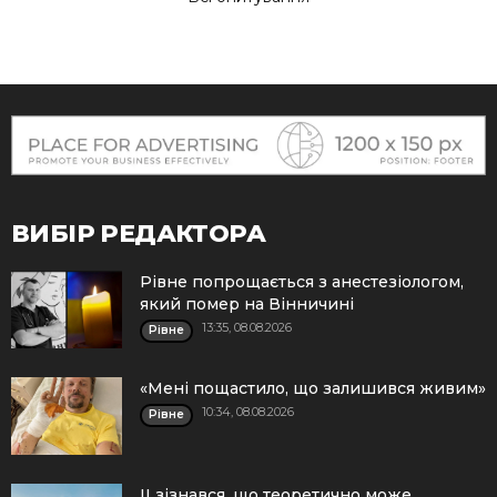
ВИБІР РЕДАКТОРА
Рівне попрощається з анестезіологом,
який помер на Вінничині
13:35, 08.08.2026
Рівне
«Мені пощастило, що залишився живим»
10:34, 08.08.2026
Рівне
ІІ зізнався, що теоретично може