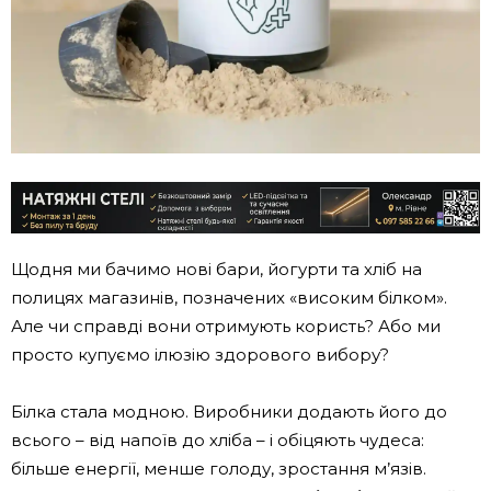
Щодня ми бачимо нові бари, йогурти та хліб на
полицях магазинів, позначених «високим білком».
Але чи справді вони отримують користь? Або ми
просто купуємо ілюзію здорового вибору?
Білка стала модною. Виробники додають його до
всього – від напоїв до хліба – і обіцяють чудеса:
більше енергії, менше голоду, зростання м’язів.