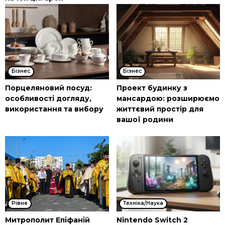
Бізнес
Бізнес
Порцеляновий посуд:
Проект будинку з
особливості догляду,
мансардою: розширюємо
використання та вибору
життєвий простір для
вашої родини
Рівне
Техніка/Наука
Митрополит Епіфаній
Nintendo Switch 2