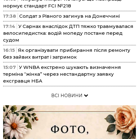
нормує стандарт FCI №218
17:38
Солдат з Рівного загинув на Донеччині
17:14
У Сарнах внаслідок ДТП тяжко травмувалася
велосипедистка: водій мопеду постане перед
судом
16:15
Як організувати прибирання після ремонту
без зайвих витрат і затримок
15:07
У WNBA екстрено шукають визначення
терміна “жінка” через нестандартну заявку
ексгравця НБА
ВСІ НОВИНИ