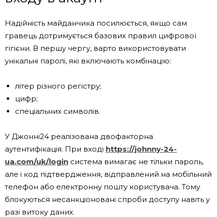
Надійність майданчика посилюється, якщо сам
гравець дотримується базових правил цифрової
гігієни. В першу чергу, варто використовувати
унікальні паролі, які включають комбінацію:
літер різного регістру;
цифр;
спеціальних символів.
У Джонні24 реалізована двофакторна
аутентифікація. При вході
https://johnny-24-
ua.com/uk/login
система вимагає не тільки пароль,
але і код підтвердження, відправлений на мобільний
телефон або електронну пошту користувача. Тому
блокуються несанкціоновані спроби доступу навіть у
разі витоку даних.