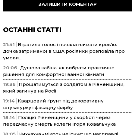
ОСТАННІ СТАТТІ
21:41
Втратила голос і почала начхати кров'ю:
дочка затриманої в США росіянки розповіла про
умови...
20:06
Душова кабіна: як вибрати практичне
рішення для комфортної ванної кімнати
19:36
Прощатимуться з солдатом з Рівненщини,
який загинув на Росії
19:14
Кварцовий ґрунт під декоративну
штукатурку і фасадну фарбу
18:14
Поліція Рівненщини у скорботі через
передчасну смерть колеги Ігоря Ковальчука
18:05
Чихуахуа «мікро» не існує: що насправді