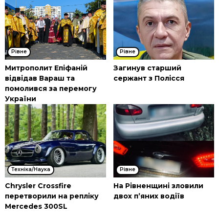
Рівне
Рівне
Митрополит Епіфаній
Загинув старший
відвідав Вараш та
сержант з Полісся
помолився за перемогу
України
Техніка/Наука
Рівне
Chrysler Crossfire
На Рівненщині зловили
перетворили на репліку
двох п’яних водіїв
Mercedes 300SL