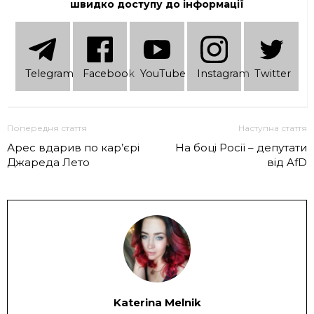
швидко доступу до інформації
Telеgram
Facebook
YouTube
Instagram
Twitter
Попередня стаття
Наступна стаття
Арес вдарив по кар’єрі
На боці Росії – депутати
Джареда Лето
від AfD
Katerina Melnik