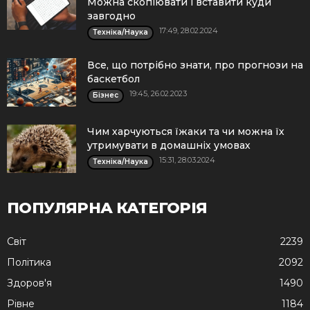
Можна скопіювати і вставити куди
завгодно
17:49, 28.02.2024
Техніка/Наука
Все, що потрібно знати, про прогнози на
баскетбол
19:45, 26.02.2023
Бізнес
Чим харчуються їжаки та чи можна їх
утримувати в домашніх умовах
15:31, 28.03.2024
Техніка/Наука
ПОПУЛЯРНА КАТЕГОРІЯ
Cвіт
2239
Політика
2092
Здоров'я
1490
Рівне
1184