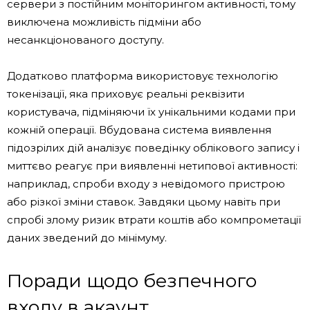
сервери з постійним моніторингом активності, тому
виключена можливість підміни або
несанкціонованого доступу.
Додатково платформа використовує технологію
токенізації, яка приховує реальні реквізити
користувача, підміняючи їх унікальними кодами при
кожній операції. Вбудована система виявлення
підозрілих дій аналізує поведінку облікового запису і
миттєво реагує при виявленні нетипової активності:
наприклад, спроби входу з невідомого пристрою
або різкої зміни ставок. Завдяки цьому навіть при
спробі злому ризик втрати коштів або компрометації
даних зведений до мінімуму.
Поради щодо безпечного
входу в акаунт