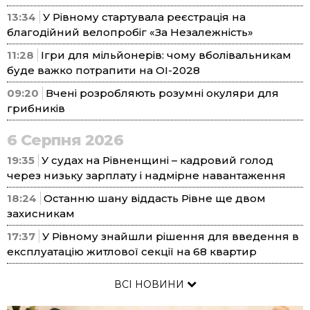
13:34
У Рівному стартувала реєстрація на
благодійний велопробіг «За Незалежність»
11:28
Ігри для мільйонерів: чому вболівальникам
буде важко потрапити на ОІ-2028
09:20
Вчені розробляють розумні окуляри для
грибників
6 Серпня 2026
19:35
У судах на Рівненщині – кадровий голод
через низьку зарплату і надмірне навантаження
18:24
Останню шану віддасть Рівне ще двом
захисникам
17:37
У Рівному знайшли рішення для введення в
експлуатацію житлової секції на 68 квартир
ВСІ НОВИНИ