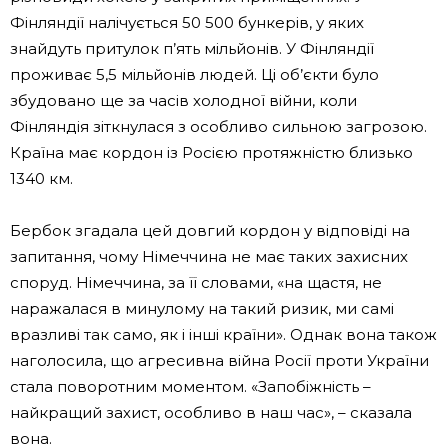
Фінляндії налічується 50 500 бункерів, у яких
знайдуть притулок п’ять мільйонів. У Фінляндії
проживає 5,5 мільйонів людей. Ці об’єкти було
збудовано ще за часів холодної війни, коли
Фінляндія зіткнулася з особливо сильною загрозою.
Країна має кордон із Росією протяжністю близько
1340 км.
Бербок згадала цей довгий кордон у відповіді на
запитання, чому Німеччина не має таких захисних
споруд. Німеччина, за її словами, «на щастя, не
наражалася в минулому на такий ризик, ми самі
вразливі так само, як і інші країни». Однак вона також
наголосила, що агресивна війна Росії проти України
стала поворотним моментом. «Запобіжність –
найкращий захист, особливо в наш час», – сказала
вона.