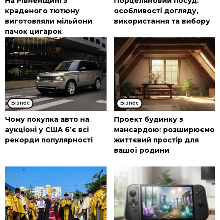
На Рівненщині з
Порцеляновий посуд:
краденого тютюну
особливості догляду,
виготовляли мільйони
використання та вибору
пачок цигарок
Бізнес
Бізнес
Чому покупка авто на
Проект будинку з
аукціоні у США б’є всі
мансардою: розширюємо
рекорди популярності
життєвий простір для
вашої родини