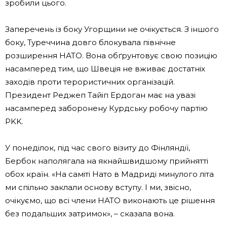
зробили цього.
Заперечень із боку Угорщини не очікується. З іншого
боку, Туреччина довго блокувала північне
розширення НАТО. Вона обґрунтовує свою позицію
насамперед тим, що Швеція не вживає достатніх
заходів проти терористичних організацій.
Президент Реджеп Тайіп Ердоган має на увазі
насамперед заборонену Курдську робочу партію
PKK.
У понеділок, під час свого візиту до Фінляндії,
Бербок наполягала на якнайшвидшому прийнятті
обох країн. «На саміті Нато в Мадриді минулого літа
ми спільно заклали основу вступу. І ми, звісно, ​​
очікуємо, що всі члени НАТО виконають це рішення
без подальших затримок», – сказала вона.