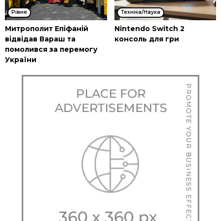
Рівне
Техніка/Наука
Митрополит Епіфаній
Nintendo Switch 2
відвідав Вараш та
консоль для гри
помолився за перемогу
України