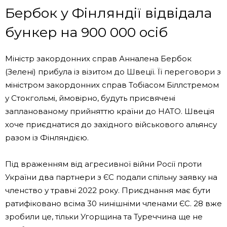
Бербок у Фінляндії відвідала
бункер на 900 000 осіб
Міністр закордонних справ Анналена Бербок
(Зелені) прибула із візитом до Швеції. Її переговори з
міністром закордонних справ Тобіасом Біллстремом
у Стокгольмі, ймовірно, будуть присвячені
запланованому прийняттю країни до НАТО. Швеція
хоче приєднатися до західного військового альянсу
разом із Фінляндією.
Під враженням від агресивної війни Росії проти
України два партнери з ЄС подали спільну заявку на
членство у травні 2022 року. Приєднання має бути
ратифіковано всіма 30 нинішніми членами ЄС. 28 вже
зробили це, тільки Угорщина та Туреччина ще не