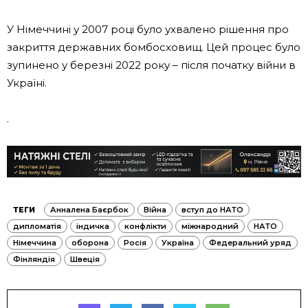
У Німеччині у 2007 році було ухвалено рішення про
закриття державних бомбосховищ. Цей процес було
зупинено у березні 2022 року – після початку війни в
Україні.
.
ТЕГИ
Анналена Баєрбок
Війна
вступ до НАТО
дипломатія
індичка
конфлікти
міжнародний
НАТО
Німеччина
оборона
Росія
Україна
Федеральний уряд
Фінляндія
Швеція