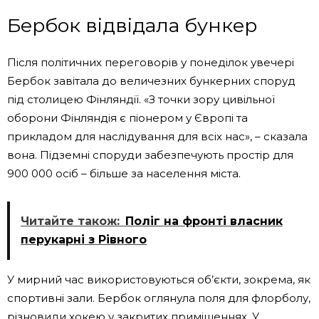
Бербок відвідала бункер
Після політичних переговорів у понеділок увечері
Бербок завітала до величезних бункерних споруд
під столицею Фінляндії. «З точки зору цивільної
оборони Фінляндія є піонером у Європі та
прикладом для наслідування для всіх нас», – сказала
вона. Підземні споруди забезпечують простір для
900 000 осіб – більше за населення міста.
Читайте також:
Поліг на фронті власник
перукарні з Рівного
У мирний час використовуються об’єкти, зокрема, як
спортивні зали. Бербок оглянула поля для флорболу,
різновиди хокею у закритих приміщеннях. У