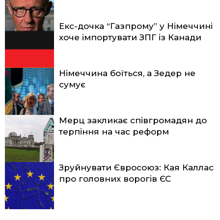
Екс-дочка “Газпрому” у Німеччині
хоче імпортувати ЗПГ із Канади
Німеччина боїться, а Зедер не
сумує
Мерц закликає співгромадян до
терпіння на час реформ
Зруйнувати Євросоюз: Кая Каллас
про головних ворогів ЄС