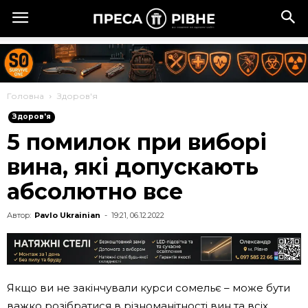
Головна
Здоров'я
Здоров'я
5 помилок при виборі
вина, які допускають
абсолютно все
Автор:
Pavlo Ukrainian
-
19:21, 06.12.2022
Якщо ви не закінчували курси сомельє – може бути
важко розібратися в різноманітності вин та всіх