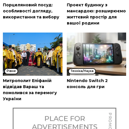
Порцеляновий посуд:
Проект будинку з
особливості догляду,
мансардою: розширюємо
використання та вибору
життєвий простір для
вашої родини
Рівне
Техніка/Наука
Митрополит Епіфаній
Nintendo Switch 2
відвідав Вараш та
консоль для гри
помолився за перемогу
України