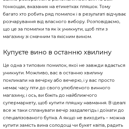
тонкощах, вказаних на етикетках пляшок. Тому
багато хто робить ряд помилок і в результаті відчуває
розчарування від власного вибору. Розповідаємо,
що це за помилки та як їх уникнути, щоб піти з
магазину зі смачним та якісним вином.
Купуєте вино в останню хвилину
Це одна з типових помилок, якої не завжди вдається
уникнути. Можливо, вас в останню хвилину
покликали на вечірку або вечерю, і у вас просто
немає часу піти до свого улюбленого винного
магазину, і ось, ви біжіть до найближчого
супермаркету, щоб купити пляшку навмання. В ідеалі
все ж таки спланувати вечір заздалегідь і доїхати до
спеціалізованого бутіка. А якщо не виходить – можна
купити замість вина солодощі чи букет квітів, радить