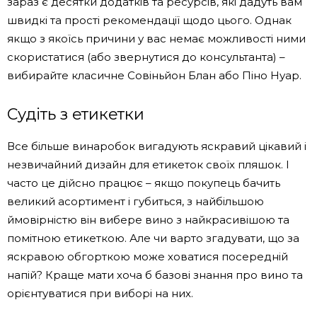
зараз є десятки додатків та ресурсів, які дадуть вам
швидкі та прості рекомендації щодо цього. Однак
якщо з якоїсь причини у вас немає можливості ними
скористатися (або звернутися до консультанта) –
вибирайте класичне Совіньйон Блан або Піно Нуар.
Судіть з етикетки
Все більше винаробок вигадують яскравий цікавий і
незвичайний дизайн для етикеток своїх пляшок. І
часто це дійсно працює – якщо покупець бачить
великий асортимент і губиться, з найбільшою
ймовірністю він вибере вино з найкрасивішою та
помітною етикеткою. Але чи варто згадувати, що за
яскравою обгорткою може ховатися посередній
напій? Краще мати хоча б базові знання про вино та
орієнтуватися при виборі на них.