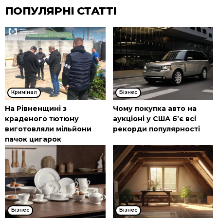
ПОПУЛЯРНІ СТАТТІ
Кримінал
Бізнес
На Рівненщині з
Чому покупка авто на
краденого тютюну
аукціоні у США б’є всі
виготовляли мільйони
рекорди популярності
пачок цигарок
Бізнес
Бізнес