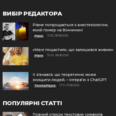
ВИБІР РЕДАКТОРА
Рівне попрощається з анестезіологом,
який помер на Вінничині
13:35, 08.08.2026
Рівне
«Мені пощастило, що залишився живим»
10:34, 08.08.2026
Рівне
ІІ зізнався, що теоретично може
знищити людей, – інтерв’ю з ChatGPT
17:11, 07.08.2026
Техніка/Наука
ПОПУЛЯРНІ СТАТТІ
Повний список текстових символів.