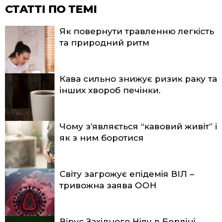
СТАТТІ ПО ТЕМІ
Як повернути травленню легкість
та природний ритм
Кава сильно знижує ризик раку та
інших хвороб печінки.
Чому з’являється “кавовий живіт” і
як з ним боротися
Світу загрожує епідемія ВІЛ –
тривожна заява ООН
Вірус Західного Нілу в Берліні