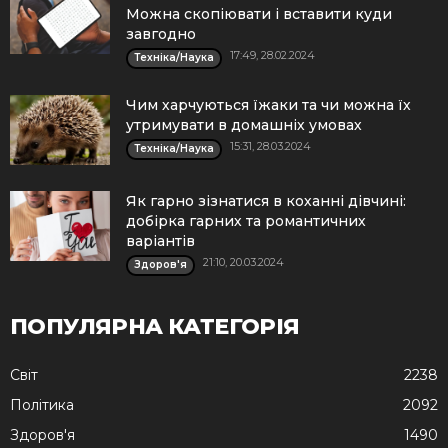
Можна скопіювати і вставити куди
завгодно
17:49, 28.02.2024
Техніка/Наука
Чим харчуються їжаки та чи можна їх
утримувати в домашніх умовах
15:31, 28.03.2024
Техніка/Наука
Як гарно зізнатися в коханні дівчині:
добірка гарних та романтичних
варіантів
21:10, 20.03.2024
Здоров'я
ПОПУЛЯРНА КАТЕГОРІЯ
Cвіт
2238
Політика
2092
Здоров'я
1490