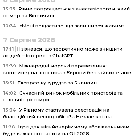
13:35
Рівне попрощається з анестезіологом, який
помер на Вінничині
10:34
«Мені пощастило, що залишився живим»
7 Серпня 2026
17:11
ІІ зізнався, що теоретично може знищити
людей, – інтерв’ю з ChatGPT
16:39
Міжнародні морські перевезення:
контейнерна логістика з Європи без зайвих етапів
15:31
Експрес-кукурудза за 5 хвилин
14:02
Сучасний ринок мобільних пристроїв та
головні орієнтири
13:34
У Рівному стартувала реєстрація на
благодійний велопробіг «За Незалежність»
11:28
Ігри для мільйонерів: чому вболівальникам
буде важко потрапити на ОІ-2028