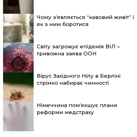
Чому з’являється “кавовий живіт” і
як з ним боротися
Світу загрожує епідемія ВІЛ –
тривожна заява ООН
Вірус Західного Нілу в Берліні
стрімко набирає чинності
Німеччина пом’якшує плани
реформи медстраху