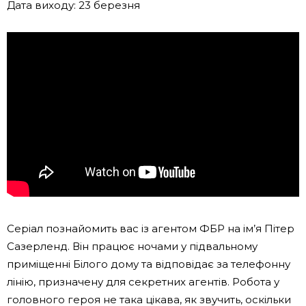
Дата виходу: 23 березня
Серіал познайомить вас із агентом ФБР на ім’я Пітер
Сазерленд. Він працює ночами у підвальному
приміщенні Білого дому та відповідає за телефонну
лінію, призначену для секретних агентів. Робота у
головного героя не така цікава, як звучить, оскільки