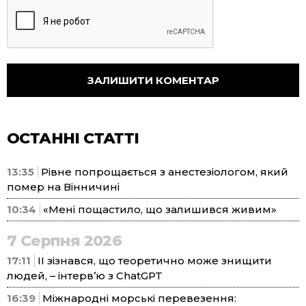
ОСТАННІ СТАТТІ
13:35
Рівне попрощається з анестезіологом, який
помер на Вінничині
10:34
«Мені пощастило, що залишився живим»
7 Серпня 2026
17:11
ІІ зізнався, що теоретично може знищити
людей, – інтерв’ю з ChatGPT
16:39
Міжнародні морські перевезення: