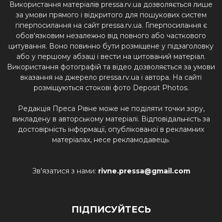
Використання матеріалів pressa.rv.ua дозволяється лише
за умови прямого і відкритого для пошукових систем
гіперпосилання на сайт pressa.rv.ua. Гіперпосилання є
обов'язковим незалежно від повного або часткового
цитування. Воно повинно бути розміщене у підзаголовку
або у першому абзаці і вести на цитований матеріал.
Використання фотографій та відео дозволяється за умови
вказання на джерело pressa.rv.ua і автора. На сайті
розміщуються стокові фото Deposit Photos.
Редакція Преса Рівне може не поділяти точки зору,
викладену в авторському матеріалі. Відповідальність за
достовірність інформації, опублікованої в рекламних
матеріалах, несе рекламодавець.
Зв'язатися з нами:
rivne.pressa@gmail.com
ПІДПИСУЙТЕСЬ