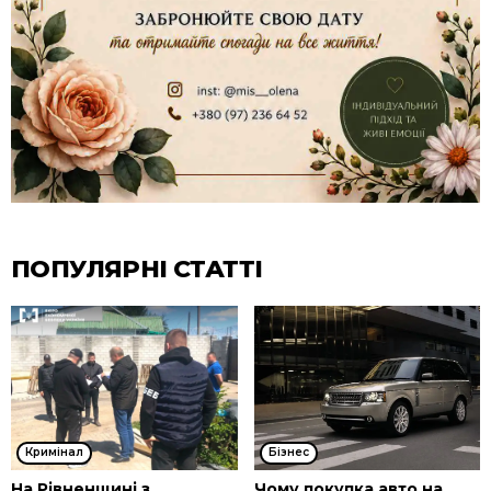
ПОПУЛЯРНІ СТАТТІ
Кримінал
Бізнес
На Рівненщині з
Чому покупка авто на