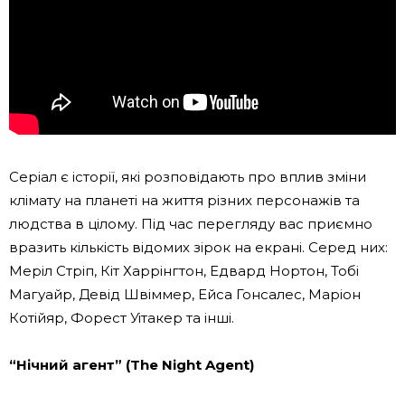
Серіал є історії, які розповідають про вплив зміни
клімату на планеті на життя різних персонажів та
людства в цілому. Під час перегляду вас приємно
вразить кількість відомих зірок на екрані. Серед них:
Меріл Стріп, Кіт Харрінгтон, Едвард Нортон, Тобі
Магуайр, Девід Швіммер, Ейса Гонсалес, Маріон
Котійяр, Форест Уітакер та інші.
“Нічний агент” (The Night Agent)