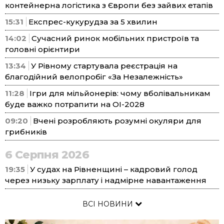
контейнерна логістика з Європи без зайвих етапів
15:31
Експрес-кукурудза за 5 хвилин
14:02
Сучасний ринок мобільних пристроїв та
головні орієнтири
13:34
У Рівному стартувала реєстрація на
благодійний велопробіг «За Незалежність»
11:28
Ігри для мільйонерів: чому вболівальникам
буде важко потрапити на ОІ-2028
09:20
Вчені розробляють розумні окуляри для
грибників
6 Серпня 2026
19:35
У судах на Рівненщині – кадровий голод
через низьку зарплату і надмірне навантаження
ВСІ НОВИНИ