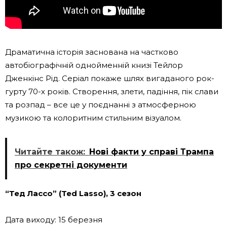
Драматична історія заснована на частково
автобіографічній однойменній книзі Тейлор
Дженкінс Рід. Серіал покаже шлях вигаданого рок-
гурту 70-х років. Створення, злети, падіння, пік слави
та розпад – все це у поєднанні з атмосферною
музикою та колоритним стильним візуалом.
Читайте також:
Нові факти у справі Трампа
про секретні документи
“Тед Лассо” (Ted Lasso), 3 сезон
Дата виходу: 15 березня