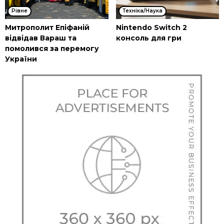
Рівне
Техніка/Наука
Митрополит Епіфаній
Nintendo Switch 2
відвідав Вараш та
консоль для гри
помолився за перемогу
України