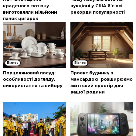
краденого тютюну
аукціоні у США б’є всі
виготовляли мільйони
рекорди популярності
пачок цигарок
Бізнес
Бізнес
Порцеляновий посуд:
Проект будинку з
особливості догляду,
мансардою: розширюємо
використання та вибору
життєвий простір для
вашої родини