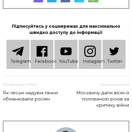
Підписуйтесь у соцмережах для максимально
швидко доступу до інформації
Telеgram
Facebook
YouTube
Instagram
Twitter
Попередня стаття
Наступна стаття
Як чеські надувні танки
Москвичу дали вісім із
обманювали росіян
половиною років за
критику війни