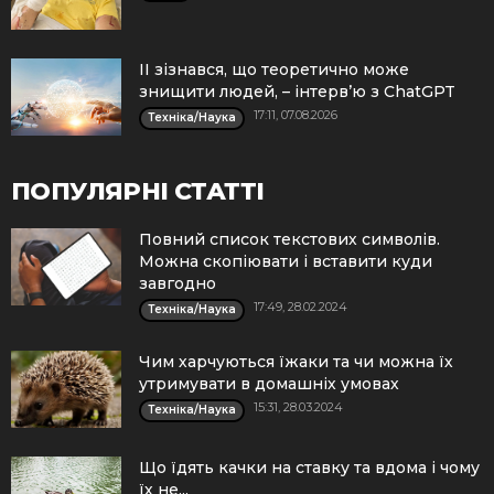
ІІ зізнався, що теоретично може
знищити людей, – інтерв’ю з ChatGPT
17:11, 07.08.2026
Техніка/Наука
ПОПУЛЯРНІ СТАТТІ
Повний список текстових символів.
Можна скопіювати і вставити куди
завгодно
17:49, 28.02.2024
Техніка/Наука
Чим харчуються їжаки та чи можна їх
утримувати в домашніх умовах
15:31, 28.03.2024
Техніка/Наука
Що їдять качки на ставку та вдома і чому
їх не...