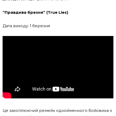
“Правдива брехня” (True Lies)
Дата виходу: 1 березня
Це захоплюючий ремейк однойменного бойовика з