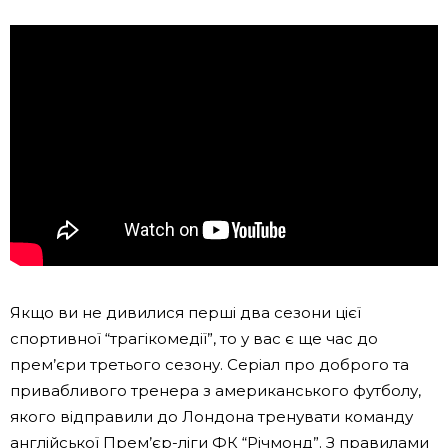
Якщо ви не дивилися перші два сезони цієї
спортивної “трагікомедії”, то у вас є ще час до
прем’єри третього сезону. Серіал про доброго та
привабливого тренера з американського футболу,
якого відправили до Лондона тренувати команду
англійської Прем’єр-ліги ФК “Річмонд”. З правилами