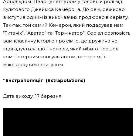
Арнольдом Шварценеггером у головній ролі від
культового Джеймса Кемерона. До речі, режисер
виступив одним із виконавчих продюсерів серіалу.
Так-так, той самий Кемерон, який подарував нам
“Титанік”, “Аватар” та “Термінатор”. Серіал розповість
вам класичну історію про сім’ю, де дружина не
здогадується, що її чоловік, який нібито працює
комп’ютерним консультантом, насправді є
міжнародним шпигуном.
“Екстраполяції” (Extrapolations)
Дата виходу: 17 березня