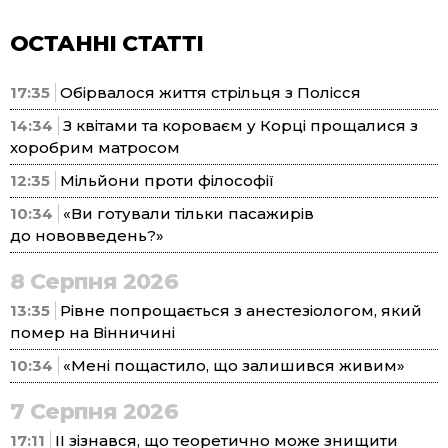
ОСТАННІ СТАТТІ
17:35
Обірвалося життя стрільця з Полісся
14:34
З квітами та короваєм у Корці прощалися з
хоробрим матросом
12:35
Мільйони проти філософії
10:34
«Ви готували тільки пасажирів
до нововведень?»
8 Серпня 2026
13:35
Рівне попрощається з анестезіологом, який
помер на Вінничині
10:34
«Мені пощастило, що залишився живим»
7 Серпня 2026
17:11
ІІ зізнався, що теоретично може знищити