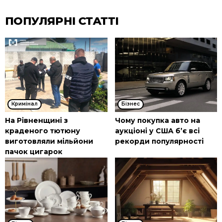
ПОПУЛЯРНІ СТАТТІ
Кримінал
Бізнес
На Рівненщині з
Чому покупка авто на
краденого тютюну
аукціоні у США б’є всі
виготовляли мільйони
рекорди популярності
пачок цигарок