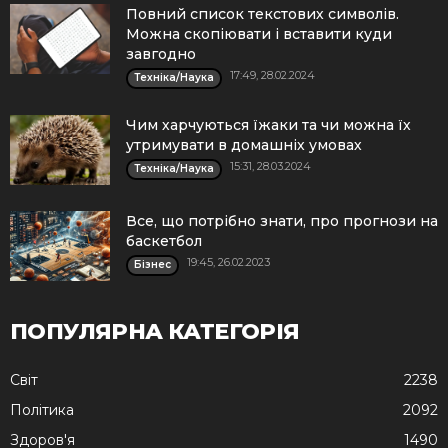
Повний список текстових символів.
Можна скопіювати і вставити куди
завгодно
17:49, 28.02.2024
Техніка/Наука
Чим харчуються їжаки та чи можна їх
утримувати в домашніх умовах
15:31, 28.03.2024
Техніка/Наука
Все, що потрібно знати, про прогнози на
баскетбол
19:45, 26.02.2023
Бізнес
ПОПУЛЯРНА КАТЕГОРІЯ
Cвіт
2238
Політика
2092
Здоров'я
1490