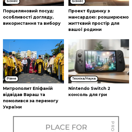
Бізнес
Бізнес
Порцеляновий посуд:
Проект будинку з
особливості догляду,
мансардою: розширюємо
використання та вибору
життєвий простір для
вашої родини
Рівне
Техніка/Наука
Митрополит Епіфаній
Nintendo Switch 2
відвідав Вараш та
консоль для гри
помолився за перемогу
України