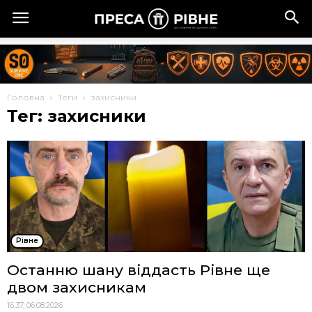
Головна
Теги
захисники
Тег: захисники
Рівне
Останню шану віддасть Рівне ще
двом захисникам
16:37, 06.08.2026