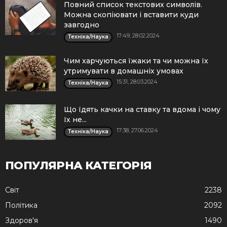
Повний список текстових символів.
Можна скопіювати і вставити куди
завгодно
17:49, 28.02.2024
Техніка/Наука
Чим харчуються їжаки та чи можна їх
утримувати в домашніх умовах
15:31, 28.03.2024
Техніка/Наука
Що їдять качки на ставку та вдома і чому
їх не...
17:38, 27.06.2024
Техніка/Наука
ПОПУЛЯРНА КАТЕГОРІЯ
Cвіт
2238
Політика
2092
Здоров'я
1490