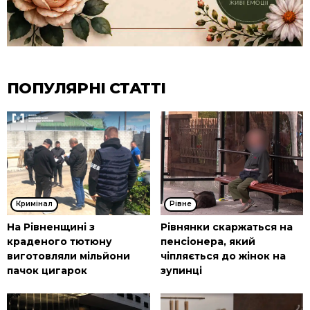
ПОПУЛЯРНІ СТАТТІ
Кримінал
Рівне
На Рівненщині з
Рівнянки скаржаться на
краденого тютюну
пенсіонера, який
виготовляли мільйони
чіпляється до жінок на
пачок цигарок
зупинці