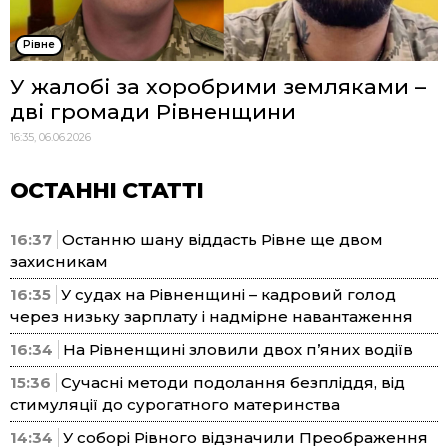
Рівне
У жалобі за хоробрими земляками –
дві громади Рівненщини
16:35, 06.06.2026
ОСТАННІ СТАТТІ
16:37
Останню шану віддасть Рівне ще двом
захисникам
16:35
У судах на Рівненщині – кадровий голод
через низьку зарплату і надмірне навантаження
16:34
На Рівненщині зловили двох п’яних водіїв
15:36
Сучасні методи подолання безпліддя, від
стимуляції до сурогатного материнства
14:34
У соборі Рівного відзначили Преображення