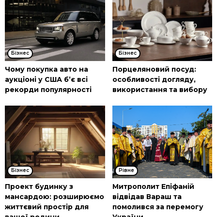
Бізнес
Бізнес
Чому покупка авто на
Порцеляновий посуд:
аукціоні у США б’є всі
особливості догляду,
рекорди популярності
використання та вибору
Бізнес
Рівне
Проект будинку з
Митрополит Епіфаній
мансардою: розширюємо
відвідав Вараш та
життєвий простір для
помолився за перемогу