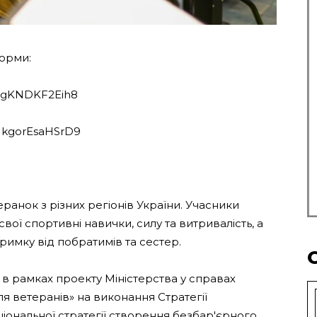
форми:
43JgKNDKF2Eih8
eZ1kgorEsaHSrD9
ранок з різних регіонів України. Учасники
ої спортивні навички, силу та витривалість, а
римку від побратимів та сестер.
 в рамках проекту Міністерства у справах
я ветеранів» на виконання Стратегії
аціональної стратегії створення безбар'єрного