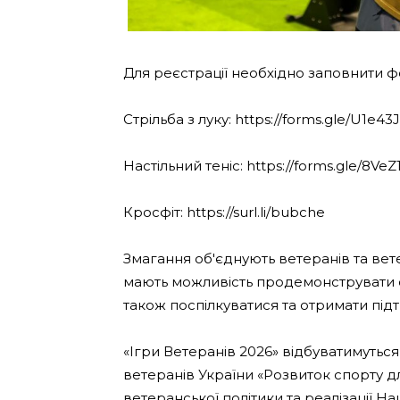
Для реєстрації необхідно заповнити 
Стрільба з луку: https://forms.gle/U1e
Настільний теніс: https://forms.gle/8V
Кросфіт: https://surl.li/bubche
Змагання об'єднують ветеранів та вете
мають можливість продемонструвати св
також поспілкуватися та отримати підт
«Ігри Ветеранів 2026» відбуватимуться
ветеранів України «Розвиток спорту дл
ветеранської політики та реалізації Н