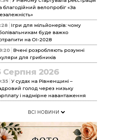
3:34
У Рівному стартувала реєстрація
а благодійний велопробіг «За
езалежність»
1:28
Ігри для мільйонерів: чому
болівальникам буде важко
отрапити на ОІ-2028
9:20
Вчені розробляють розумні
куляри для грибників
6 Серпня 2026
9:35
У судах на Рівненщині –
адровий голод через низьку
арплату і надмірне навантаження
ВСІ НОВИНИ