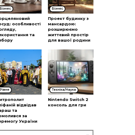
Бізнес
Бізнес
орцеляновий
Проект будинку з
осуд: особливості
мансардою:
огляду,
розширюємо
икористання та
життєвий простір
ибору
для вашої родини
Рівне
Техніка/Наука
итрополит
Nintendo Switch 2
піфаній відвідав
консоль для гри
араш та
омолився за
еремогу України