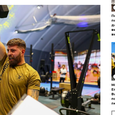
П
п
д
в
в
М
Е
В
п
п