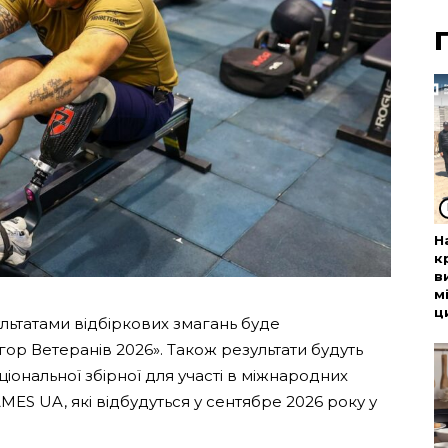
Н
к
в
м
ц
ультатами відбіркових змагань буде
гор Ветеранів 2026». Також результати будуть
іональної збірної для участі в міжнародних
S UA, які відбудуться у сентябре 2026 року у