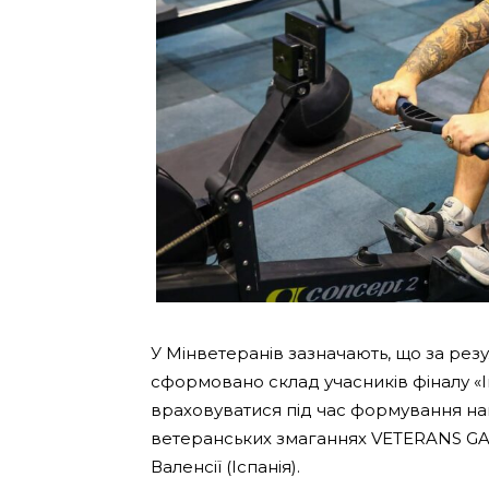
У Мінветеранів зазначають, що за рез
сформовано склад учасників фіналу «І
враховуватися під час формування нац
ветеранських змаганнях VETERANS GAME
Валенсії (Іспанія).