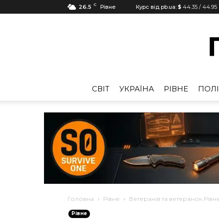
C
26.5
Рівне
Курс від pb.ua:
$
44.35
/
44.95
CВІТ
УКРАЇНА
РІВНЕ
ПОЛІ
Головна
Рівне
Ветеранів та ветеранок Рів
Рівне