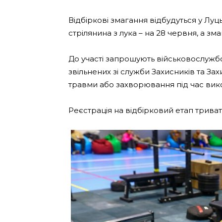
Відбіркові змагання відбудуться у Луц
стрілянина з лука – на 28 червня, а зма
До участі запрошують військовослужбо
звільнених зі служби Захисників та За
травми або захворювання під час вик
Реєстрація на відбірковий етап трива