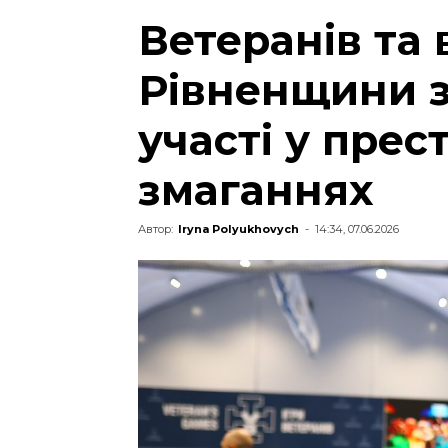
Ветеранів та
Рівненщини 
участі у пре
змаганнях
Автор:
Iryna Polyukhovych
-
14:34, 07.06.2026