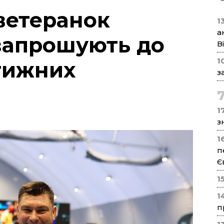
 ветеранок
1
а
запрошують до
В
1
стижних
з
17
з
1
п
Є
1
1
п