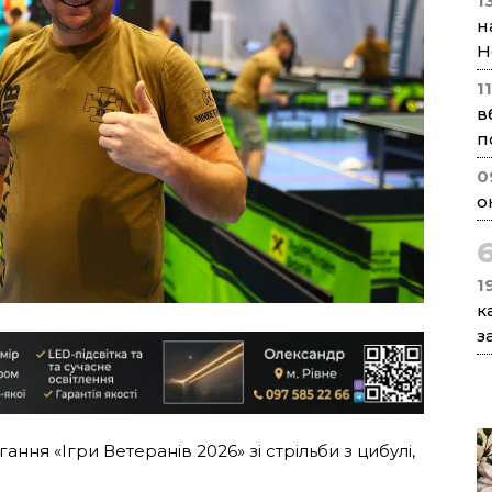
1
н
Н
1
в
п
0
о
1
к
з
ання «Ігри Ветеранів 2026» зі стрільби з цибулі,