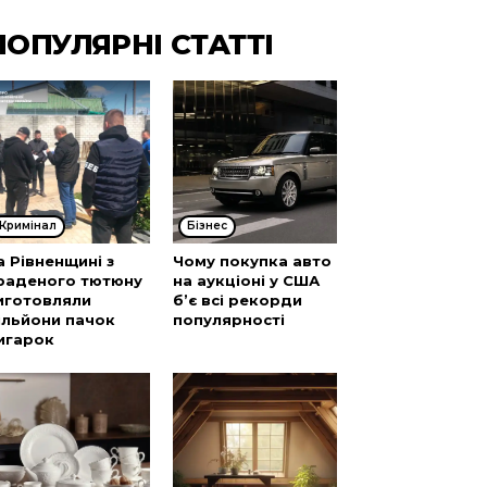
ПОПУЛЯРНІ СТАТТІ
Кримінал
Бізнес
а Рівненщині з
Чому покупка авто
раденого тютюну
на аукціоні у США
иготовляли
б’є всі рекорди
ільйони пачок
популярності
игарок