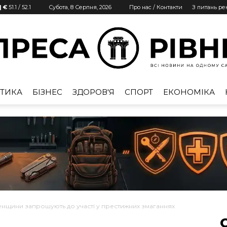
| €
51.1
/
52.1
Субота, 8 Серпня, 2026
Про нас / Контакти
З питань р
ТИКА
БІЗНЕС
ЗДОРОВ'Я
СПОРТ
ЕКОНОМІКА
Преса
Рівне
ненщини запрошують до участі у престижних змаганнях