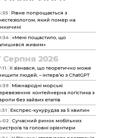
3:35
Рівне попрощається з
нестезіологом, який помер на
інничині
0:34
«Мені пощастило, що
алишився живим»
7 Серпня 2026
:11
ІІ зізнався, що теоретично може
нищити людей, – інтерв’ю з ChatGPT
6:39
Міжнародні морські
еревезення: контейнерна логістика з
вропи без зайвих етапів
5:31
Експрес-кукурудза за 5 хвилин
4:02
Сучасний ринок мобільних
ристроїв та головні орієнтири