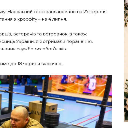
ьку. Настільний теніс заплановано на 27 червня,
гання з кросфіту – на 4 липня.
вців, ветеранів та ветеранок, а також
хисниць України, які отримали поранення,
онання службових обов'язків.
тиме до 18 червня включно.