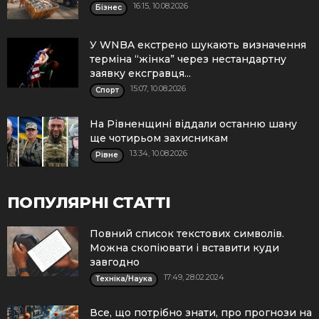
16:15, 10.08.2026
Бізнес
У WNBA екстрено шукають визначення
терміна “жінка” через нестандартну
заявку ексгравця...
15:07, 10.08.2026
Спорт
На Рівненщині віддали останню шану
ще чотирьом захисникам
13:34, 10.08.2026
Рівне
ПОПУЛЯРНІ СТАТТІ
Повний список текстових символів.
Можна скопіювати і вставити куди
завгодно
17:49, 28.02.2024
Техніка/Наука
Все, що потрібно знати, про прогнози на