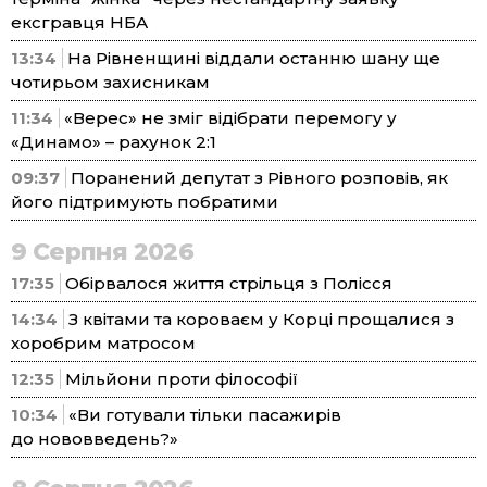
ексгравця НБА
13:34
На Рівненщині віддали останню шану ще
чотирьом захисникам
11:34
«Верес» не зміг відібрати перемогу у
«Динамо» – рахунок 2:1
09:37
Поранений депутат з Рівного розповів, як
його підтримують побратими
9 Серпня 2026
17:35
Обірвалося життя стрільця з Полісся
14:34
З квітами та короваєм у Корці прощалися з
хоробрим матросом
12:35
Мільйони проти філософії
10:34
«Ви готували тільки пасажирів
до нововведень?»