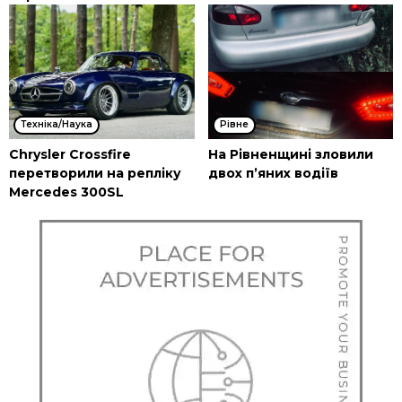
Техніка/Наука
Рівне
Chrysler Crossfire
На Рівненщині зловили
перетворили на репліку
двох п’яних водіїв
Mercedes 300SL