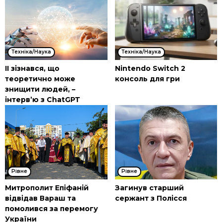
Техніка/Наука
Техніка/Наука
ІІ зізнався, що
Nintendo Switch 2
теоретично може
консоль для гри
знищити людей, –
інтерв’ю з ChatGPT
Рівне
Рівне
Митрополит Епіфаній
Загинув старший
відвідав Вараш та
сержант з Полісся
помолився за перемогу
України