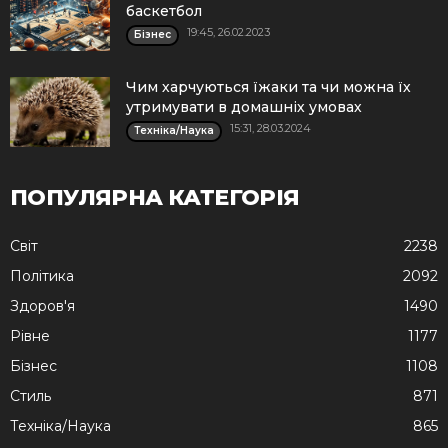
баскетбол
19:45, 26.02.2023
Бізнес
Чим харчуються їжаки та чи можна їх
утримувати в домашніх умовах
15:31, 28.03.2024
Техніка/Наука
ПОПУЛЯРНА КАТЕГОРІЯ
Cвіт
2238
Політика
2092
Здоров'я
1490
Рівне
1177
Бізнес
1108
Стиль
871
Техніка/Наука
865