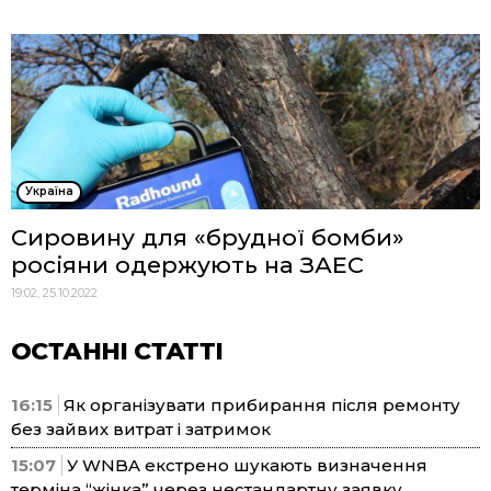
Україна
Сировину для «брудної бомби»
росіяни одержують на ЗАЕС
19:02, 25.10.2022
ОСТАННІ СТАТТІ
16:15
Як організувати прибирання після ремонту
без зайвих витрат і затримок
15:07
У WNBA екстрено шукають визначення
терміна “жінка” через нестандартну заявку