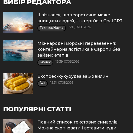
ВИБІР РЕДАКТОРА
ІІ зізнався, що теоретично може
знищити людей, – інтерв’ю з ChatGPT
17:11, 07.08.2026
Техніка/Наука
Міжнародні морські перевезення:
контейнерна логістика з Європи без
зайвих етапів
16:39, 07.08.2026
Бізнес
Експрес-кукурудза за 5 хвилин
15:31, 07.08.2026
Їжа
ПОПУЛЯРНІ СТАТТІ
Повний список текстових символів.
Можна скопіювати і вставити куди