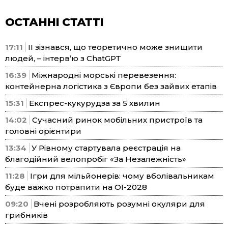
ОСТАННІ СТАТТІ
17:11
ІІ зізнався, що теоретично може знищити
людей, – інтерв’ю з ChatGPT
16:39
Міжнародні морські перевезення:
контейнерна логістика з Європи без зайвих етапів
15:31
Експрес-кукурудза за 5 хвилин
14:02
Сучасний ринок мобільних пристроїв та
головні орієнтири
13:34
У Рівному стартувала реєстрація на
благодійний велопробіг «За Незалежність»
11:28
Ігри для мільйонерів: чому вболівальникам
буде важко потрапити на ОІ-2028
09:20
Вчені розробляють розумні окуляри для
грибників