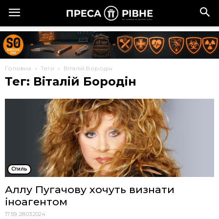
Головна
Теги
Віталій Бородін
Тег: Віталій Бородін
Стиль
Аллу Пугачову хочуть визнати
іноагентом
17:59, 28.03.2024