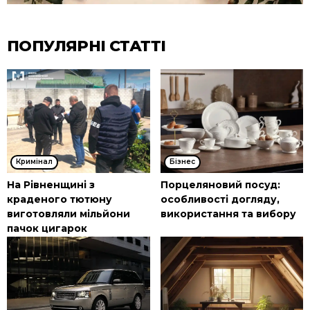
ПОПУЛЯРНІ СТАТТІ
Кримінал
Бізнес
На Рівненщині з
Порцеляновий посуд:
краденого тютюну
особливості догляду,
виготовляли мільйони
використання та вибору
пачок цигарок