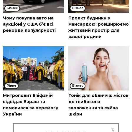
Бізнес
Бізнес
Чому покупка авто на
Проект будинку з
аукціоні у США б’є всі
мансардою: розширюємо
рекорди популярності
життєвий простір для
вашої родини
Рівне
Бізнес
Митрополит Епіфаній
Тонік для обличчя: місток
відвідав Вараш та
до глибокого
помолився за перемогу
зволоження та сяйва
України
шкіри