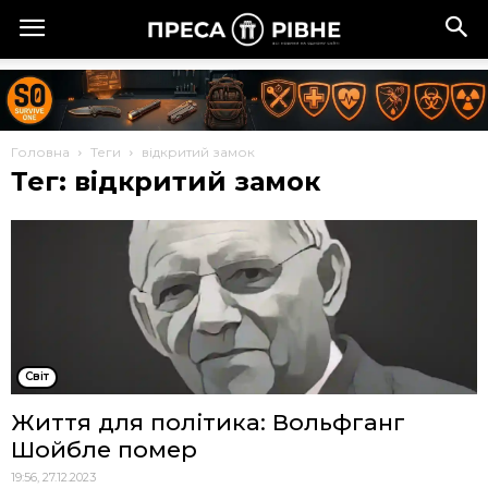
Головна
Теги
відкритий замок
Тег: відкритий замок
Cвіт
Життя для політика: Вольфганг
Шойбле помер
19:56, 27.12.2023