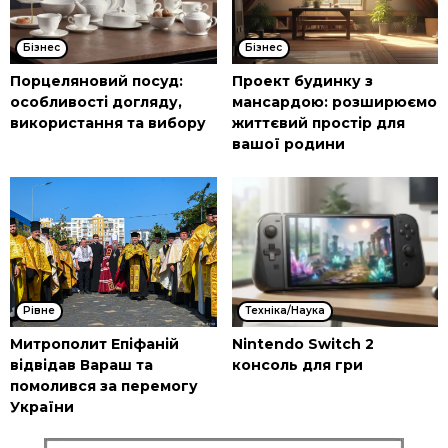
Бізнес
Бізнес
Порцеляновий посуд:
Проект будинку з
особливості догляду,
мансардою: розширюємо
використання та вибору
життєвий простір для
вашої родини
Рівне
Техніка/Наука
Митрополит Епіфаній
Nintendo Switch 2
відвідав Вараш та
консоль для гри
помолився за перемогу
України