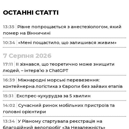
ОСТАННІ СТАТТІ
13:35
Рівне попрощається з анестезіологом, який
помер на Вінничині
10:34
«Мені пощастило, що залишився живим»
7 Серпня 2026
17:11
ІІ зізнався, що теоретично може знищити
людей, – інтерв’ю з ChatGPT
16:39
Міжнародні морські перевезення:
контейнерна логістика з Європи без зайвих етапів
15:31
Експрес-кукурудза за 5 хвилин
14:02
Сучасний ринок мобільних пристроїв та
головні орієнтири
13:34
У Рівному стартувала реєстрація на
благодійний велопробіг «За Незалежність»