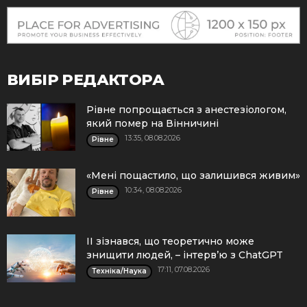
ВИБІР РЕДАКТОРА
Рівне попрощається з анестезіологом,
який помер на Вінничині
13:35, 08.08.2026
Рівне
«Мені пощастило, що залишився живим»
10:34, 08.08.2026
Рівне
ІІ зізнався, що теоретично може
знищити людей, – інтерв’ю з ChatGPT
17:11, 07.08.2026
Техніка/Наука