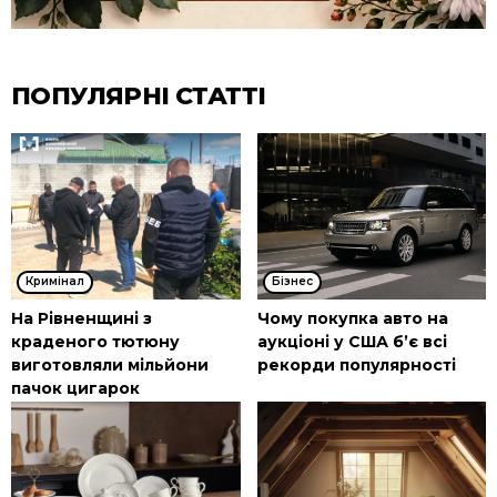
ПОПУЛЯРНІ СТАТТІ
Кримінал
Бізнес
На Рівненщині з
Чому покупка авто на
краденого тютюну
аукціоні у США б’є всі
виготовляли мільйони
рекорди популярності
пачок цигарок