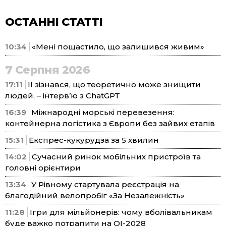
ОСТАННІ СТАТТІ
10:34
«Мені пощастило, що залишився живим»
7 Серпня 2026
17:11
ІІ зізнався, що теоретично може знищити
людей, – інтерв’ю з ChatGPT
16:39
Міжнародні морські перевезення:
контейнерна логістика з Європи без зайвих етапів
15:31
Експрес-кукурудза за 5 хвилин
14:02
Сучасний ринок мобільних пристроїв та
головні орієнтири
13:34
У Рівному стартувала реєстрація на
благодійний велопробіг «За Незалежність»
11:28
Ігри для мільйонерів: чому вболівальникам
буде важко потрапити на ОІ-2028