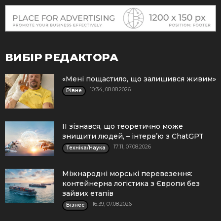
ВИБІР РЕДАКТОРА
«Мені пощастило, що залишився живим»
10:34, 08.08.2026
Рівне
ІІ зізнався, що теоретично може
знищити людей, – інтерв’ю з ChatGPT
17:11, 07.08.2026
Техніка/Наука
Міжнародні морські перевезення:
контейнерна логістика з Європи без
зайвих етапів
16:39, 07.08.2026
Бізнес