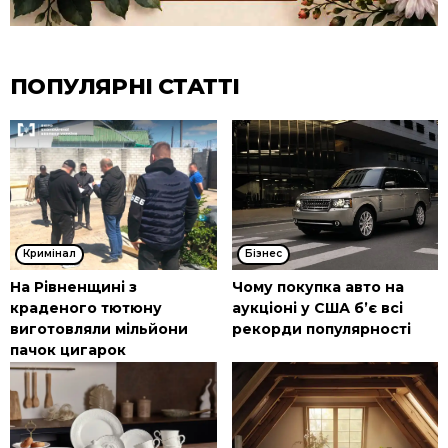
ПОПУЛЯРНІ СТАТТІ
Кримінал
Бізнес
На Рівненщині з
Чому покупка авто на
краденого тютюну
аукціоні у США б’є всі
виготовляли мільйони
рекорди популярності
пачок цигарок