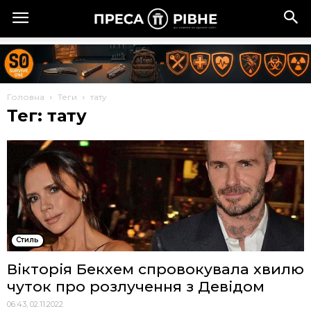
Головна
Теги
тату
Тег: тату
Стиль
Вікторія Бекхем спровокувала хвилю
чуток про розлучення з Девідом
06:43, 02.11.2022