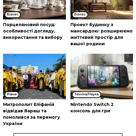
Бізнес
Бізнес
Порцеляновий посуд:
Проект будинку з
особливості догляду,
мансардою: розширюємо
використання та вибору
життєвий простір для
вашої родини
Рівне
Техніка/Наука
Митрополит Епіфаній
Nintendo Switch 2
відвідав Вараш та
консоль для гри
помолився за перемогу
України