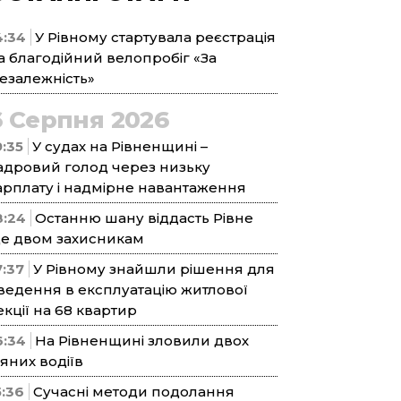
4:34
У Рівному стартувала реєстрація
а благодійний велопробіг «За
езалежність»
6 Серпня 2026
9:35
У судах на Рівненщині –
адровий голод через низьку
арплату і надмірне навантаження
8:24
Останню шану віддасть Рівне
е двом захисникам
7:37
У Рівному знайшли рішення для
ведення в експлуатацію житлової
екції на 68 квартир
6:34
На Рівненщині зловили двох
’яних водіїв
5:36
Сучасні методи подолання