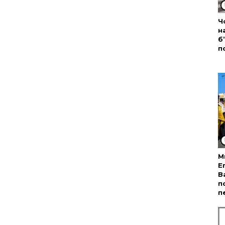
Ч
н
б
п
М
Е
В
п
п