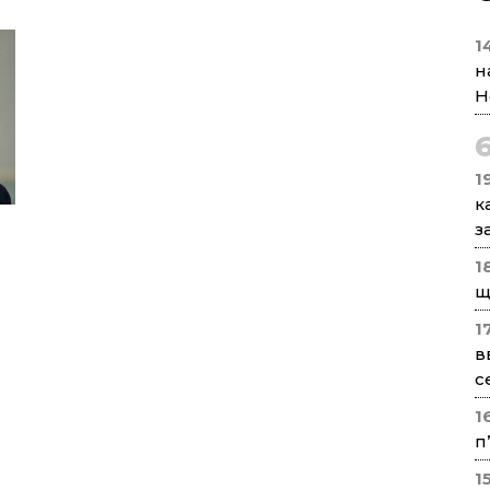
1
н
Н
1
к
з
1
щ
1
в
с
1
п
1