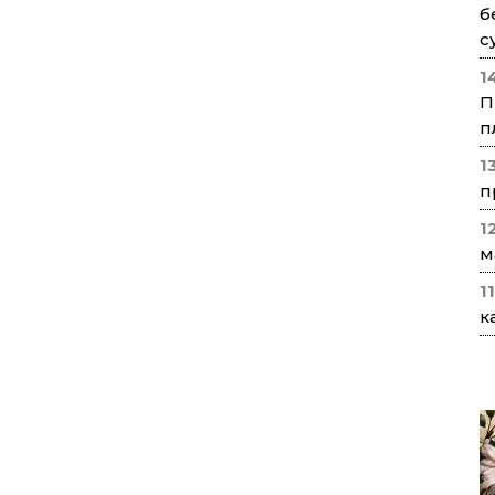
б
с
1
П
п
1
п
1
м
1
к