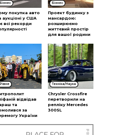
Бізнес
Бізнес
ому покупка авто
Проект будинку з
а аукціоні у США
мансардою:
’є всі рекорди
розширюємо
опулярності
життєвий простір
для вашої родини
Рівне
Техніка/Наука
итрополит
Chrysler Crossfire
піфаній відвідав
перетворили на
араш та
репліку Mercedes
омолився за
300SL
еремогу України