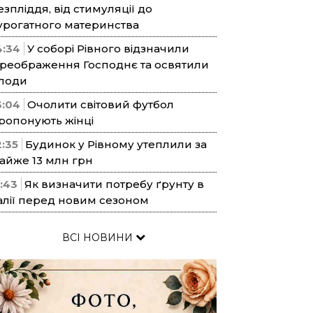
езпліддя, від стимуляції до
урогатного материнства
4:34
У соборі Рівного відзначили
реображення Господнє та освятили
лоди
3:04
Очолити світовий футбол
ропонують жінці
2:35
Будинок у Рівному утеплили за
айже 13 млн грн
1:43
Як визначити потребу ґрунту в
алії перед новим сезоном
ВСІ НОВИНИ