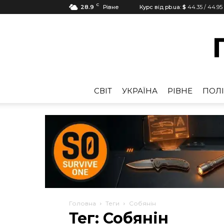
C
28.9
Рівне
Курс від pb.ua:
$
44.35
/
44.95
CВІТ
УКРАЇНА
РІВНЕ
ПОЛІ
Головна
Теги
Собянін
Тег: Собянін