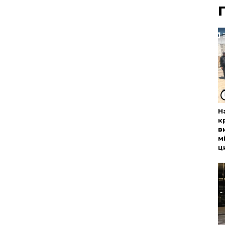
Н
к
в
м
ц