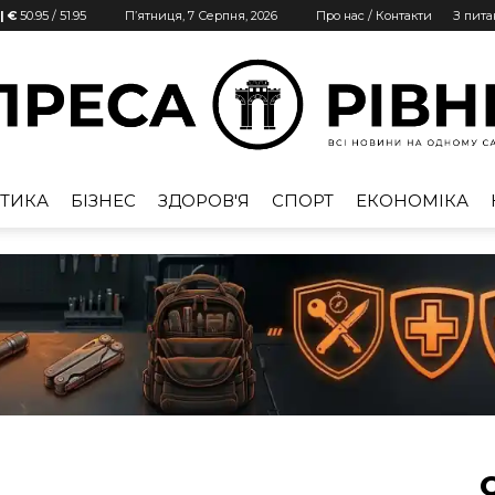
| €
50.95
/
51.95
П’ятниця, 7 Серпня, 2026
Про нас / Контакти
З пит
ТИКА
БІЗНЕС
ЗДОРОВ'Я
СПОРТ
ЕКОНОМІКА
Преса
Рівне