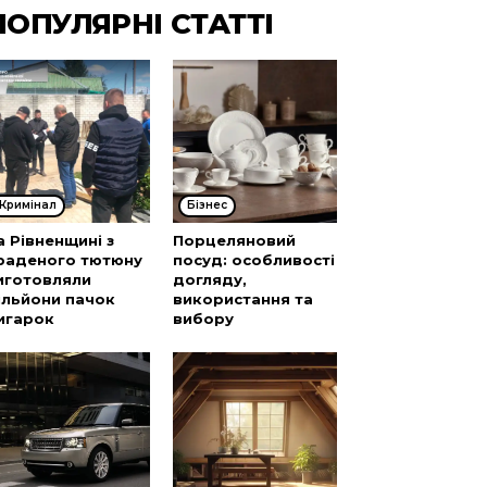
ПОПУЛЯРНІ СТАТТІ
Кримінал
Бізнес
а Рівненщині з
Порцеляновий
раденого тютюну
посуд: особливості
иготовляли
догляду,
ільйони пачок
використання та
игарок
вибору