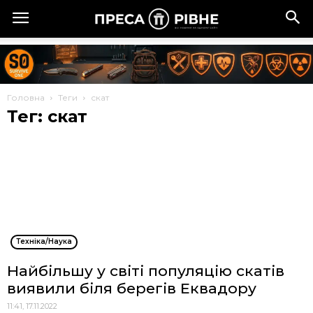
Головна
Теги
скат
Тег: скат
Техніка/Наука
Найбільшу у світі популяцію скатів
виявили біля берегів Еквадору
11:41, 17.11.2022