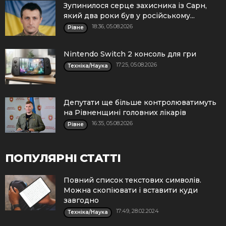
Зупинилося серце захисника із Сарн,
який два роки був у російському...
18:36, 05.08.2026
Рівне
Nintendo Switch 2 консоль для гри
17:25, 05.08.2026
Техніка/Наука
Депутати ще більше контролюватимуть
на Рівненщині головних лікарів
16:35, 05.08.2026
Рівне
ПОПУЛЯРНІ СТАТТІ
Повний список текстових символів.
Можна скопіювати і вставити куди
завгодно
17:49, 28.02.2024
Техніка/Наука