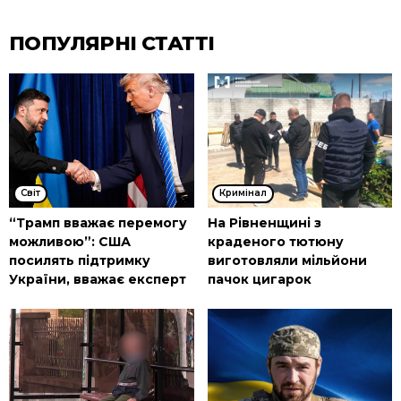
ПОПУЛЯРНІ СТАТТІ
Cвіт
Кримінал
“Трамп вважає перемогу
На Рівненщині з
можливою”: США
краденого тютюну
посилять підтримку
виготовляли мільйони
України, вважає експерт
пачок цигарок