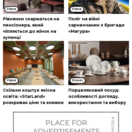
Рівне
Рівне
Рівнянки скаржаться на
Поліг на війні
пенсіонера, який
сарненчанин з бригади
чіпляється до жінок на
«Магура»
зупинці
Рівне
Бізнес
Скільки коштує якісна
Порцеляновий посуд:
освіта: «StarLand»
особливості догляду,
розкриває ціни та знижки
використання та вибору