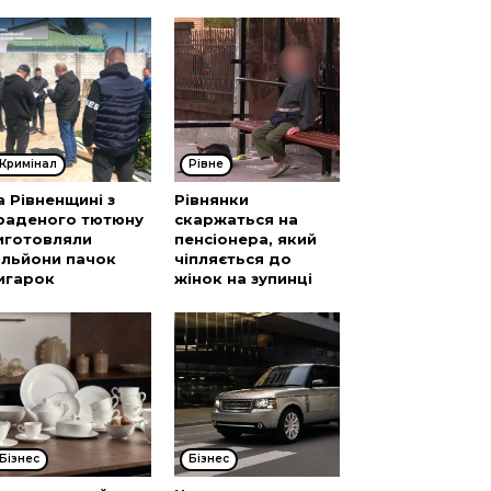
Кримінал
Рівне
а Рівненщині з
Рівнянки
раденого тютюну
скаржаться на
иготовляли
пенсіонера, який
ільйони пачок
чіпляється до
игарок
жінок на зупинці
Бізнес
Бізнес