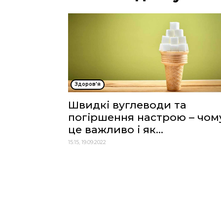
Здоров'я
Швидкі вуглеводи та
погіршення настрою – чом
це важливо і як...
15:15, 19.09.2022