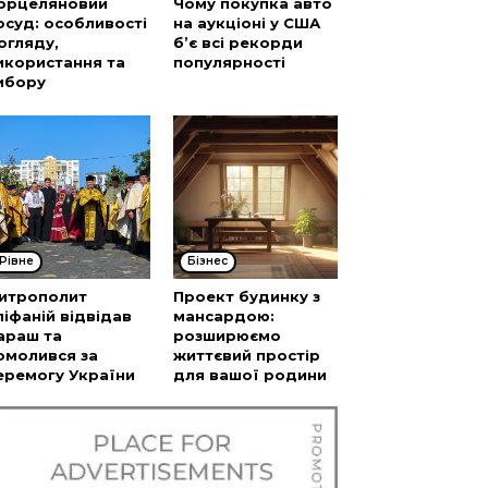
орцеляновий
Чому покупка авто
осуд: особливості
на аукціоні у США
огляду,
б’є всі рекорди
икористання та
популярності
ибору
Рівне
Бізнес
итрополит
Проект будинку з
піфаній відвідав
мансардою:
араш та
розширюємо
омолився за
життєвий простір
еремогу України
для вашої родини