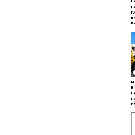
П
п
д
в
в
М
Е
В
п
п