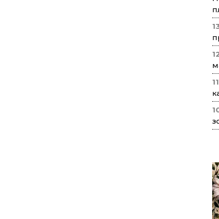
п
1
п
1
м
1
к
1
з