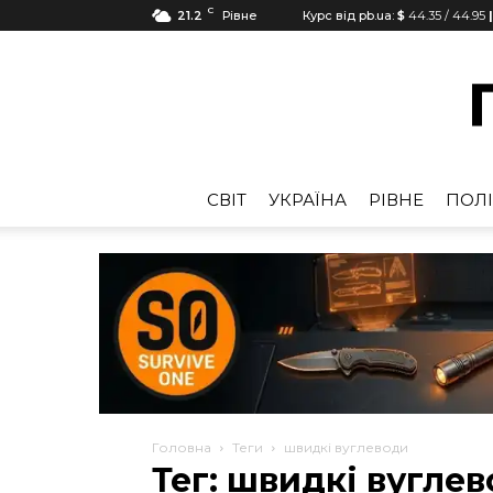
C
21.2
Рівне
Курс від pb.ua:
$
44.35
/
44.95
CВІТ
УКРАЇНА
РІВНЕ
ПОЛІ
Головна
Теги
швидкі вуглеводи
Тег: швидкі вугле