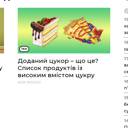
1
к
з
1
щ
Їжа
1
Доданий цукор – що це?
в
у
Список продуктів із
с
високим вмістом цукру
1
06:59, 18.09.2022
п
1
б
с
1
П