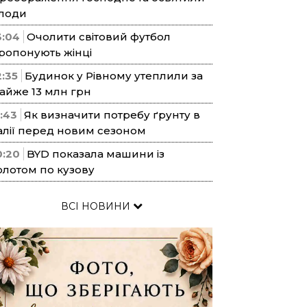
лоди
3:04
Очолити світовий футбол
ропонують жінці
2:35
Будинок у Рівному утеплили за
айже 13 млн грн
1:43
Як визначити потребу ґрунту в
алії перед новим сезоном
0:20
BYD показала машини із
олотом по кузову
ВСІ НОВИНИ