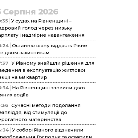
6 Серпня 2026
9:35
У судах на Рівненщині –
адровий голод через низьку
арплату і надмірне навантаження
8:24
Останню шану віддасть Рівне
е двом захисникам
7:37
У Рівному знайшли рішення для
ведення в експлуатацію житлової
екції на 68 квартир
6:34
На Рівненщині зловили двох
’яних водіїв
5:36
Сучасні методи подолання
езпліддя, від стимуляції до
урогатного материнства
4:34
У соборі Рівного відзначили
реображення Господнє та освятили