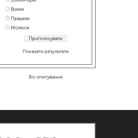
Волонтерю
Воюю
Працюю
Молюся
Показати результати
Всі опитування