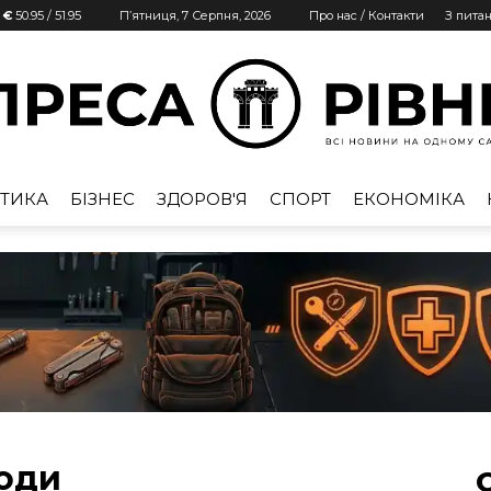
| €
50.95
/
51.95
П’ятниця, 7 Серпня, 2026
Про нас / Контакти
З пита
ТИКА
БІЗНЕС
ЗДОРОВ'Я
СПОРТ
ЕКОНОМІКА
Преса
Рівне
води