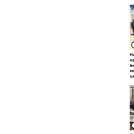
Н
к
в
м
ц