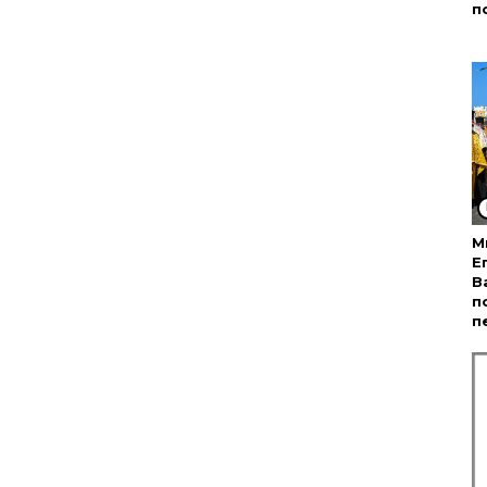
п
М
Е
В
п
п