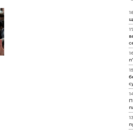
1
щ
1
в
с
1
п
1
б
с
1
П
п
1
п