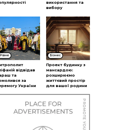
опулярності
використання та
вибору
Рівне
Бізнес
итрополит
Проект будинку з
піфаній відвідав
мансардою:
араш та
розширюємо
омолився за
життєвий простір
еремогу України
для вашої родини