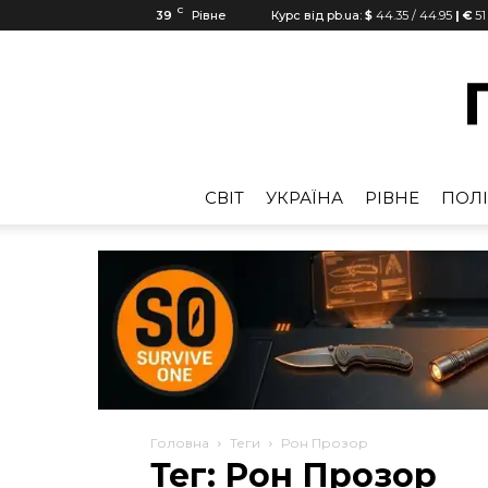
C
39
Рівне
Курс від pb.ua:
$
44.35
/
44.95
| €
51
CВІТ
УКРАЇНА
РІВНЕ
ПОЛІ
Головна
Теги
Рон Прозор
Тег: Рон Прозор