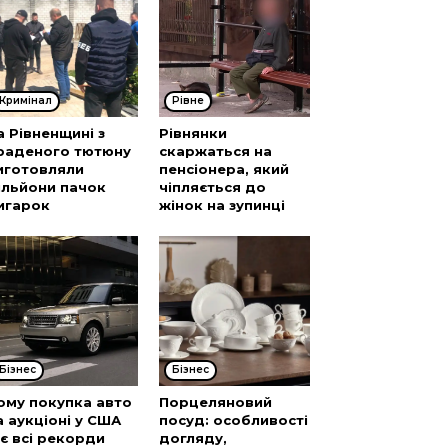
Кримінал
Рівне
а Рівненщині з
Рівнянки
раденого тютюну
скаржаться на
иготовляли
пенсіонера, який
ільйони пачок
чіпляється до
игарок
жінок на зупинці
Бізнес
Бізнес
ому покупка авто
Порцеляновий
а аукціоні у США
посуд: особливості
’є всі рекорди
догляду,