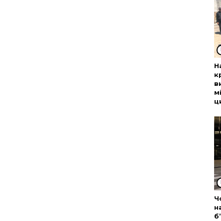
Н
к
в
м
ц
Ч
н
б