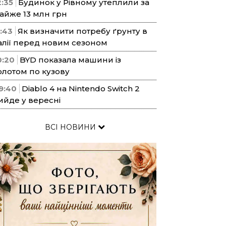
2:35
Будинок у Рівному утеплили за
айже 13 млн грн
1:43
Як визначити потребу ґрунту в
алії перед новим сезоном
0:20
BYD показала машини із
олотом по кузову
9:40
Diablo 4 на Nintendo Switch 2
ийде у вересні
ВСІ НОВИНИ