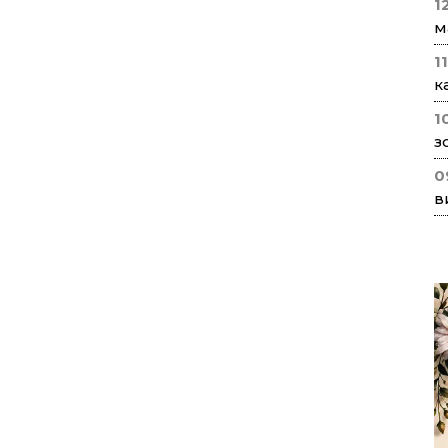
1
м
1
к
1
з
0
в