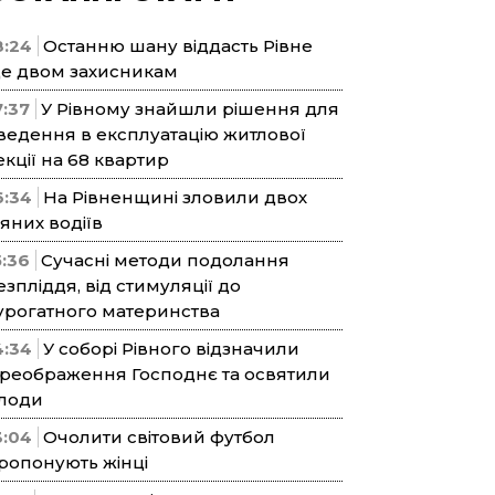
8:24
Останню шану віддасть Рівне
е двом захисникам
7:37
У Рівному знайшли рішення для
ведення в експлуатацію житлової
екції на 68 квартир
6:34
На Рівненщині зловили двох
’яних водіїв
5:36
Сучасні методи подолання
езпліддя, від стимуляції до
урогатного материнства
4:34
У соборі Рівного відзначили
реображення Господнє та освятили
лоди
3:04
Очолити світовий футбол
ропонують жінці