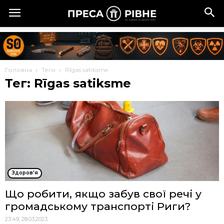
Головна
Теги
Rīgas satiksme
Тег: Rīgas satiksme
Здоров'я
Що робити, якщо забув свої речі у
громадському транспорті Риги?
23:49, 28.03.2023