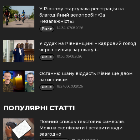
У Рівному стартувала реєстрація на
благодійний велопробіг «За
Незалежність»
14:34, 07.08.2026
Рівне
У судах на Рівненщині – кадровий голод
через низьку зарплату і...
19:35, 06.08.2026
Рівне
Останню шану віддасть Рівне ще двом
захисникам
18:24, 06.08.2026
Рівне
ПОПУЛЯРНІ СТАТТІ
Повний список текстових символів.
Можна скопіювати і вставити куди
завгодно