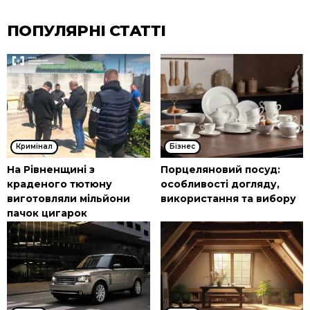
ПОПУЛЯРНІ СТАТТІ
Кримінал
Бізнес
На Рівненщині з
Порцеляновий посуд:
краденого тютюну
особливості догляду,
виготовляли мільйони
використання та вибору
пачок цигарок