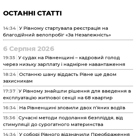
ОСТАННІ СТАТТІ
14:34
У Рівному стартувала реєстрація на
благодійний велопробіг «За Незалежність»
6 Серпня 2026
19:35
У судах на Рівненщині – кадровий голод
через низьку зарплату і надмірне навантаження
18:24
Останню шану віддасть Рівне ще двом
захисникам
17:37
У Рівному знайшли рішення для введення в
експлуатацію житлової секції на 68 квартир
16:34
На Рівненщині зловили двох п’яних водіїв
15:36
Сучасні методи подолання безпліддя, від
стимуляції до сурогатного материнства
14:34
У соборі Рівного відзначили Преображення