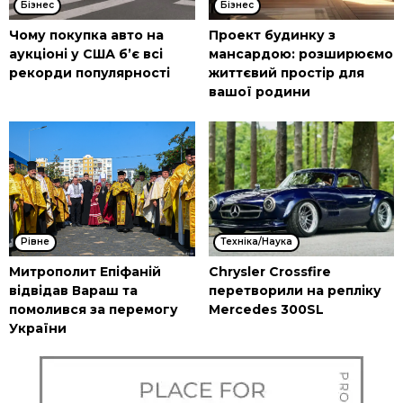
Бізнес
Бізнес
Чому покупка авто на
Проект будинку з
аукціоні у США б’є всі
мансардою: розширюємо
рекорди популярності
життєвий простір для
вашої родини
Рівне
Техніка/Наука
Митрополит Епіфаній
Chrysler Crossfire
відвідав Вараш та
перетворили на репліку
помолився за перемогу
Mercedes 300SL
України