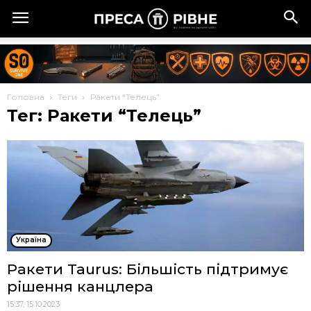
Головна
Теги
Ракети “Телець”
Тег: Ракети “Телець”
Україна
Ракети Taurus: Більшість підтримує
рішення канцлера
15:37, 15.10.2023