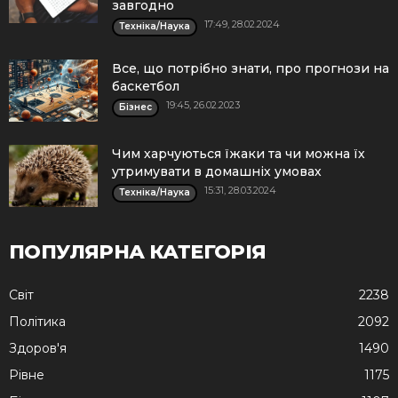
завгодно
17:49, 28.02.2024
Техніка/Наука
Все, що потрібно знати, про прогнози на
баскетбол
19:45, 26.02.2023
Бізнес
Чим харчуються їжаки та чи можна їх
утримувати в домашніх умовах
15:31, 28.03.2024
Техніка/Наука
ПОПУЛЯРНА КАТЕГОРІЯ
Cвіт
2238
Політика
2092
Здоров'я
1490
Рівне
1175