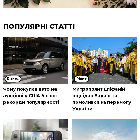
ПОПУЛЯРНІ СТАТТІ
Бізнес
Рівне
Чому покупка авто на
Митрополит Епіфаній
аукціоні у США б’є всі
відвідав Вараш та
рекорди популярності
помолився за перемогу
України