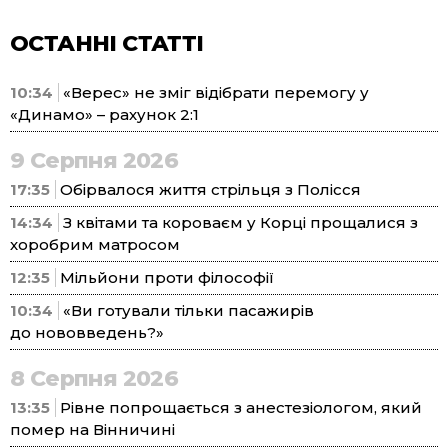
ОСТАННІ СТАТТІ
10:34
«Верес» не зміг відібрати перемогу у
«Динамо» – рахунок 2:1
9 Серпня 2026
17:35
Обірвалося життя стрільця з Полісся
14:34
З квітами та короваєм у Корці прощалися з
хоробрим матросом
12:35
Мільйони проти філософії
10:34
«Ви готували тільки пасажирів
до нововведень?»
8 Серпня 2026
13:35
Рівне попрощається з анестезіологом, який
помер на Вінничині