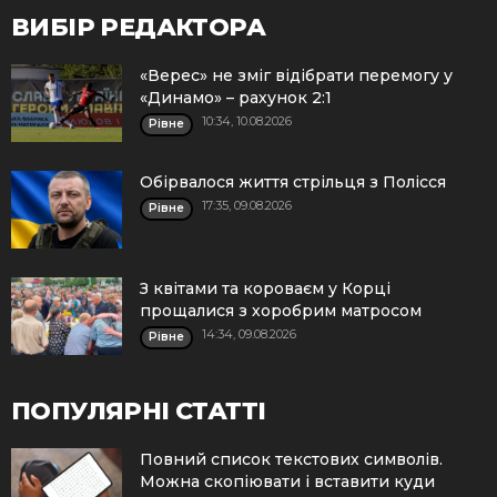
ВИБІР РЕДАКТОРА
«Верес» не зміг відібрати перемогу у
«Динамо» – рахунок 2:1
10:34, 10.08.2026
Рівне
Обірвалося життя стрільця з Полісся
17:35, 09.08.2026
Рівне
З квітами та короваєм у Корці
прощалися з хоробрим матросом
14:34, 09.08.2026
Рівне
ПОПУЛЯРНІ СТАТТІ
Повний список текстових символів.
Можна скопіювати і вставити куди