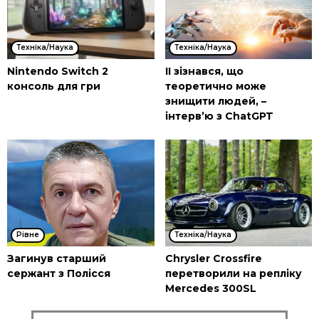
Техніка/Наука
Техніка/Наука
Nintendo Switch 2
ІІ зізнався, що
консоль для гри
теоретично може
знищити людей, –
інтерв’ю з ChatGPT
Рівне
Техніка/Наука
Загинув старший
Chrysler Crossfire
сержант з Полісся
перетворили на репліку
Mercedes 300SL