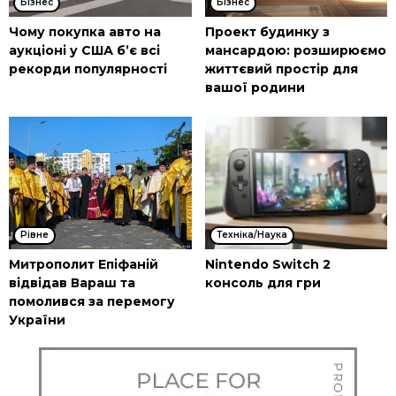
Бізнес
Бізнес
Чому покупка авто на
Проект будинку з
аукціоні у США б’є всі
мансардою: розширюємо
рекорди популярності
життєвий простір для
вашої родини
Рівне
Техніка/Наука
Митрополит Епіфаній
Nintendo Switch 2
відвідав Вараш та
консоль для гри
помолився за перемогу
України