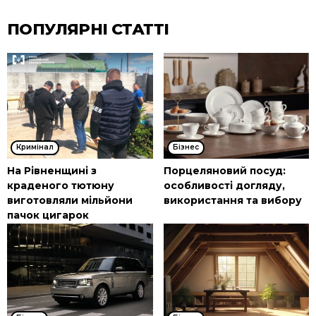
ПОПУЛЯРНІ СТАТТІ
Кримінал
Бізнес
На Рівненщині з
Порцеляновий посуд:
краденого тютюну
особливості догляду,
виготовляли мільйони
використання та вибору
пачок цигарок