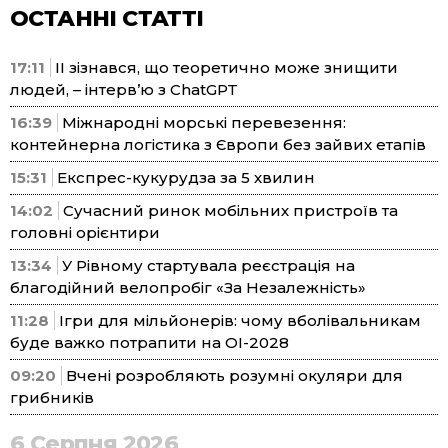
ОСТАННІ СТАТТІ
17:11
ІІ зізнався, що теоретично може знищити
людей, – інтерв’ю з ChatGPT
16:39
Міжнародні морські перевезення:
контейнерна логістика з Європи без зайвих етапів
15:31
Експрес-кукурудза за 5 хвилин
14:02
Сучасний ринок мобільних пристроїв та
головні орієнтири
13:34
У Рівному стартувала реєстрація на
благодійний велопробіг «За Незалежність»
11:28
Ігри для мільйонерів: чому вболівальникам
буде важко потрапити на ОІ-2028
09:20
Вчені розробляють розумні окуляри для
грибників
6 Серпня 2026