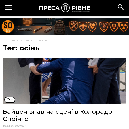
Головна
Теги
осінь
Тег: осінь
Cвіт
Байден впав на сцені в Колорадо-
Спрінгс
10:41, 02.06.2023