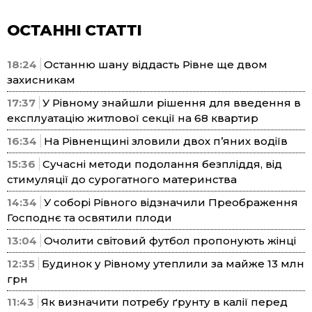
ОСТАННІ СТАТТІ
18:24
Останню шану віддасть Рівне ще двом
захисникам
17:37
У Рівному знайшли рішення для введення в
експлуатацію житлової секції на 68 квартир
16:34
На Рівненщині зловили двох п’яних водіїв
15:36
Сучасні методи подолання безпліддя, від
стимуляції до сурогатного материнства
14:34
У соборі Рівного відзначили Преображення
Господнє та освятили плоди
13:04
Очолити світовий футбол пропонують жінці
12:35
Будинок у Рівному утеплили за майже 13 млн
грн
11:43
Як визначити потребу ґрунту в калії перед