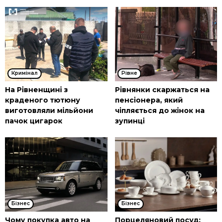
Кримінал
Рівне
На Рівненщині з
Рівнянки скаржаться на
краденого тютюну
пенсіонера, який
виготовляли мільйони
чіпляється до жінок на
пачок цигарок
зупинці
Бізнес
Бізнес
Чому покупка авто на
Порцеляновий посуд: