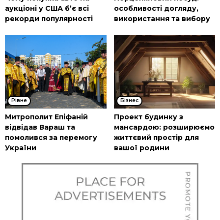
аукціоні у США б’є всі
особливості догляду,
рекорди популярності
використання та вибору
Рівне
Бізнес
Митрополит Епіфаній
Проект будинку з
відвідав Вараш та
мансардою: розширюємо
помолився за перемогу
життєвий простір для
України
вашої родини