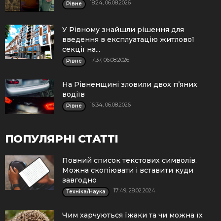
18:24, 06.08.2026
Рівне
У Рівному знайшли рішення для
введення в експлуатацію житлової
секції на...
17:37, 06.08.2026
Рівне
На Рівненщині зловили двох п’яних
водіїв
16:34, 06.08.2026
Рівне
ПОПУЛЯРНІ СТАТТІ
Повний список текстових символів.
Можна скопіювати і вставити куди
завгодно
17:49, 28.02.2024
Техніка/Наука
Чим харчуються їжаки та чи можна їх