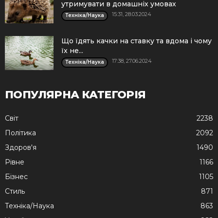
утримувати в домашніх умовах
15:31, 28.03.2024
Техніка/Наука
Що їдять качки на ставку та вдома і чому
їх не...
17:38, 27.06.2024
Техніка/Наука
ПОПУЛЯРНА КАТЕГОРІЯ
Cвіт
2238
Політика
2092
Здоров'я
1490
Рівне
1166
Бізнес
1105
Стиль
871
Техніка/Наука
863