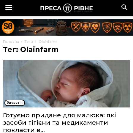
Головна
Теги
Olainfarm
Тег: Olainfarm
Здоров'я
Готуємо придане для малюка: які
засоби гігієни та медикаменти
покласти в...