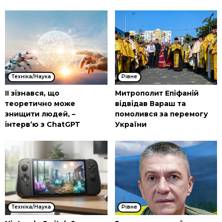
Техніка/Наука
Рівне
ІІ зізнався, що
Митрополит Епіфаній
теоретично може
відвідав Вараш та
знищити людей, –
помолився за перемогу
інтерв’ю з ChatGPT
України
Техніка/Наука
Рівне