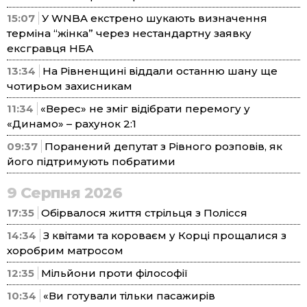
15:07
У WNBA екстрено шукають визначення
терміна “жінка” через нестандартну заявку
ексгравця НБА
13:34
На Рівненщині віддали останню шану ще
чотирьом захисникам
11:34
«Верес» не зміг відібрати перемогу у
«Динамо» – рахунок 2:1
09:37
Поранений депутат з Рівного розповів, як
його підтримують побратими
9 Серпня 2026
17:35
Обірвалося життя стрільця з Полісся
14:34
З квітами та короваєм у Корці прощалися з
хоробрим матросом
12:35
Мільйони проти філософії
10:34
«Ви готували тільки пасажирів