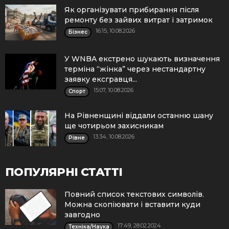
Як організувати прибирання після
ремонту без зайвих витрат і затримок
16:15, 10.08.2026
Бізнес
У WNBA екстрено шукають визначення
терміна “жінка” через нестандартну
заявку ексгравця...
15:07, 10.08.2026
Спорт
На Рівненщині віддали останню шану
ще чотирьом захисникам
13:34, 10.08.2026
Рівне
ПОПУЛЯРНІ СТАТТІ
Повний список текстових символів.
Можна скопіювати і вставити куди
завгодно
17:49, 28.02.2024
Техніка/Наука