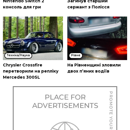
Nintendo Switch 2
Загинув старший
консоль для гри
сержант з Полісся
Техніка/Наука
Рівне
Chrysler Crossfire
На Рівненщині зловили
перетворили на репліку
двох п’яних водіїв
Mercedes 300SL